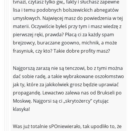
tvnazi, czytasz tylko gw,, fakty i słuchasz zapewne
lisa i temu podobnych bolszewickich abnegatów
umysłowych. Najwięcej masz do powiedzenia w tej
materii. Oczywiście byłeś przy tym i masz wiedzę z
pierwszej ręki, prawda? Płacą ci za każdy spam
brejzowcy, buraczane goowno, michnik, a może
frasyniuk, czy kto? Takie dobre profity masz?
Najgorszą zarazą nie są tenczowi, bo z tymi można
dać sobie radę, a takie wybrakowane oszołomstwo
jak ty, które za jakikolwiek grosz będzie uprawiać
propagandę. Lewactwo zalewa nas od Brukseli po
Moskwę. Najgorsi są ci „skrytożercy” cytując
klasyka!
Was już totalnie sPOniewierało, tak upodliło to, że