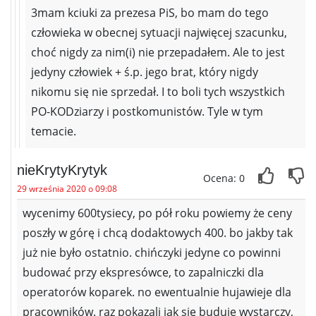
3mam kciuki za prezesa PiS, bo mam do tego
człowieka w obecnej sytuacji najwięcej szacunku,
choć nigdy za nim(i) nie przepadałem. Ale to jest
jedyny człowiek + ś.p. jego brat, który nigdy
nikomu się nie sprzedał. I to boli tych wszystkich
PO-KODziarzy i postkomunistów. Tyle w tym
temacie.
nieKrytyKrytyk
Ocena: 0
29 września 2020 o 09:08
wycenimy 600tysiecy, po pół roku powiemy że ceny
poszły w górę i chcą dodaktowych 400. bo jakby tak
już nie było ostatnio. chińczyki jedyne co powinni
budować przy ekspresówce, to zapalniczki dla
operatorów koparek. no ewentualnie hujawieje dla
pracowników. raz pokazali jak się buduje wystarczy,