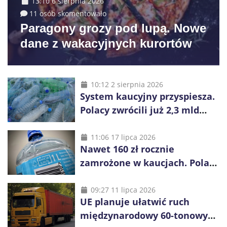
13:10 6 sierpnia 2026
11 osób skomentowało
Paragony grozy pod lupą. Nowe
dane z wakacyjnych kurortów
10:12 2 sierpnia 2026
System kaucyjny przyspiesza.
Polacy zwrócili już 2,3 mld
opakowań
11:06 17 lipca 2026
Nawet 160 zł rocznie
zamrożone w kaucjach. Polacy
mogą tracić pieniądze przez
vouchery
09:27 11 lipca 2026
UE planuje ułatwić ruch
międzynarodowy 60-tonowych