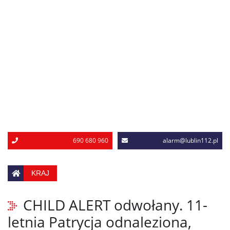
690 680 960
alarm@lublin112.pl
KRAJ
CHILD ALERT odwołany. 11-
letnia Patrycja odnaleziona,