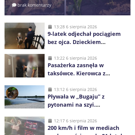
brak komentarzy
13:28 6 sierpnia 2026
9-latek odjechał pociągiem
bez ojca. Dzieckiem
zaopiekowali się pasażerowie
i kierownik składu
13:22 6 sierpnia 2026
Pasażerka zasnęła w
taksówce. Kierowca z
Kazachstanu miał wywieźć ją
na obrzeża Wrocławia
13:12 6 sierpnia 2026
Pływała w „Bugaju” z
pytonami na szyi.
Interweniowała policja
12:17 6 sierpnia 2026
200 km/h i film w mediach