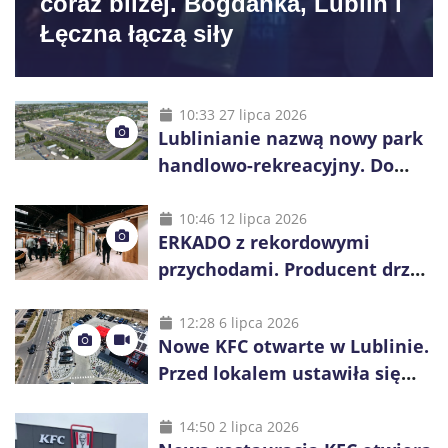
coraz bliżej. Bogdanka, Lublin i
Łęczna łączą siły
10:33 27 lipca 2026
Lublinianie nazwą nowy park
handlowo-rekreacyjny. Do
wygrania 10 tys. zł
10:46 12 lipca 2026
ERKADO z rekordowymi
przychodami. Producent drzwi
świętuje 50-lecie i przyspiesza
inwestycje
12:28 6 lipca 2026
Nowe KFC otwarte w Lublinie.
Przed lokalem ustawiła się
długa kolejka
14:50 2 lipca 2026