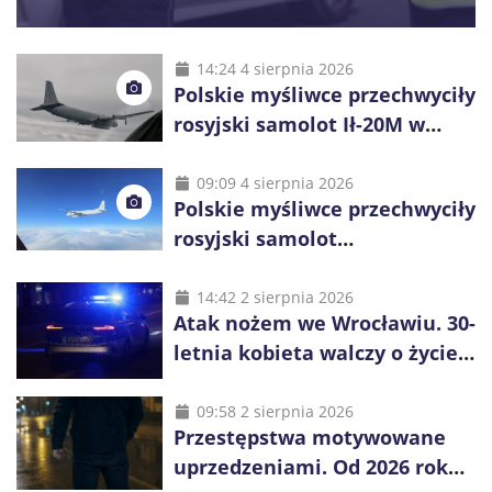
14:24 4 sierpnia 2026
Polskie myśliwce przechwyciły
rosyjski samolot Ił-20M w
pobliżu Koszalina
09:09 4 sierpnia 2026
Polskie myśliwce przechwyciły
rosyjski samolot
rozpoznawczy nad Bałtykiem
14:42 2 sierpnia 2026
Atak nożem we Wrocławiu. 30-
letnia kobieta walczy o życie,
zatrzymano 18-letniego
obywatela Ukrainy
09:58 2 sierpnia 2026
Przestępstwa motywowane
uprzedzeniami. Od 2026 roku