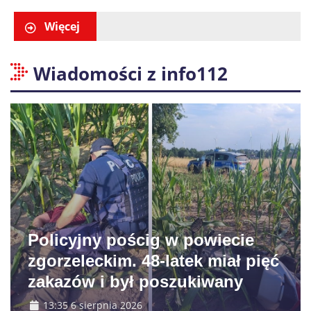
obowiązują nowe zasady
liczenia danych
Więcej
Wiadomości z info112
Policyjny pościg w powiecie
zgorzeleckim. 48-latek miał pięć
zakazów i był poszukiwany
13:35 6 sierpnia 2026