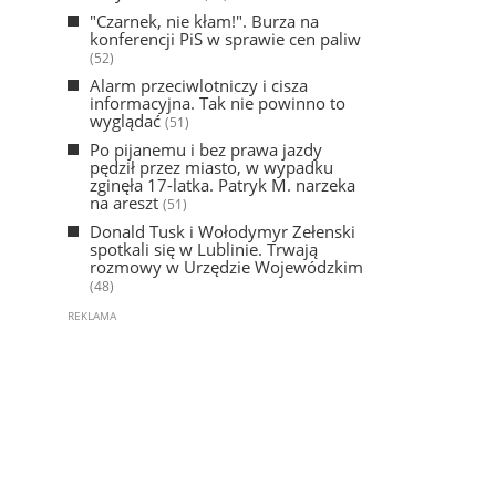
"Czarnek, nie kłam!". Burza na
konferencji PiS w sprawie cen paliw
(52)
Alarm przeciwlotniczy i cisza
informacyjna. Tak nie powinno to
wyglądać
(51)
Po pijanemu i bez prawa jazdy
pędził przez miasto, w wypadku
zginęła 17-latka. Patryk M. narzeka
na areszt
(51)
Donald Tusk i Wołodymyr Zełenski
spotkali się w Lublinie. Trwają
rozmowy w Urzędzie Wojewódzkim
(48)