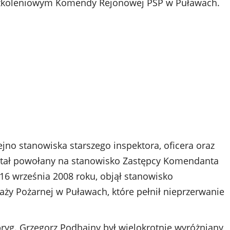
-szkoleniowym Komendy Rejonowej PSP w Puławach.
jno stanowiska starszego inspektora, oficera oraz
został powołany na stanowisko Zastępcy Komendanta
6 września 2008 roku, objął stanowisko
y Pożarnej w Puławach, które pełnił nieprzerwanie
bryg. Grzegorz Podhajny był wielokrotnie wyróżniany