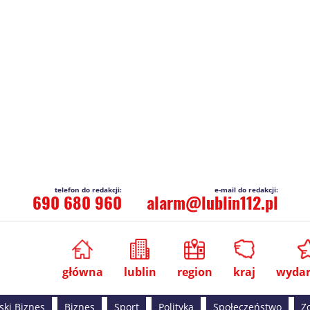
690 680 960
alarm@lublin112.pl
główna
lublin
region
kraj
wydar
ski Biznes
Biznes
Sport
Polityka
Społeczeństwo
Z