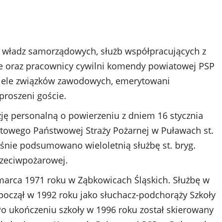
le władz samorządowych, służb współpracujących z
e oraz pracownicy cywilni komendy powiatowej PSP
iciele związków zawodowych, emerytowani
proszeni goście.
zję personalną o powierzeniu z dniem 16 stycznia
owego Państwowej Straży Pożarnej w Puławach st.
śnie podsumowano wieloletnią służbę st. bryg.
rzeciwpożarowej.
6 marca 1971 roku w Ząbkowicach Śląskich. Służbę w
począł w 1992 roku jako słuchacz-podchorąży Szkoły
o ukończeniu szkoły w 1996 roku został skierowany