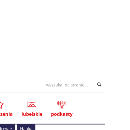
zenia
lubelskie
podkasty
drowie
Nauka