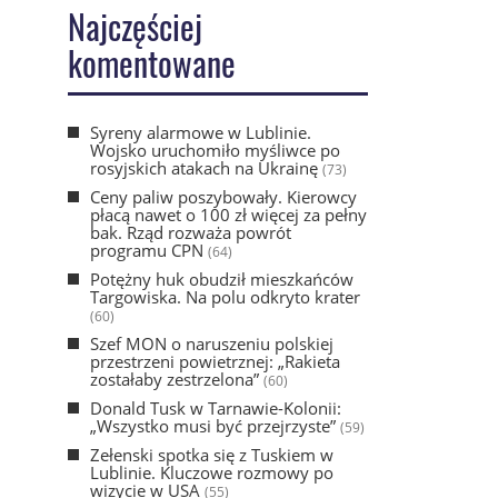
Najczęściej
komentowane
Syreny alarmowe w Lublinie.
Wojsko uruchomiło myśliwce po
rosyjskich atakach na Ukrainę
(73)
Ceny paliw poszybowały. Kierowcy
płacą nawet o 100 zł więcej za pełny
bak. Rząd rozważa powrót
programu CPN
(64)
Potężny huk obudził mieszkańców
Targowiska. Na polu odkryto krater
(60)
Szef MON o naruszeniu polskiej
przestrzeni powietrznej: „Rakieta
zostałaby zestrzelona”
(60)
Donald Tusk w Tarnawie-Kolonii:
„Wszystko musi być przejrzyste”
(59)
Zełenski spotka się z Tuskiem w
Lublinie. Kluczowe rozmowy po
wizycie w USA
(55)