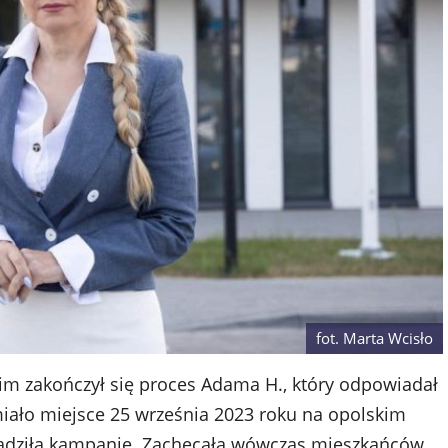
fot. Marta Wcisło
 zakończył się proces Adama H., który odpowiadał
miało miejsce 25 września 2023 roku na opolskim
wadziła kampanię. Zachęcała wówczas mieszkańców