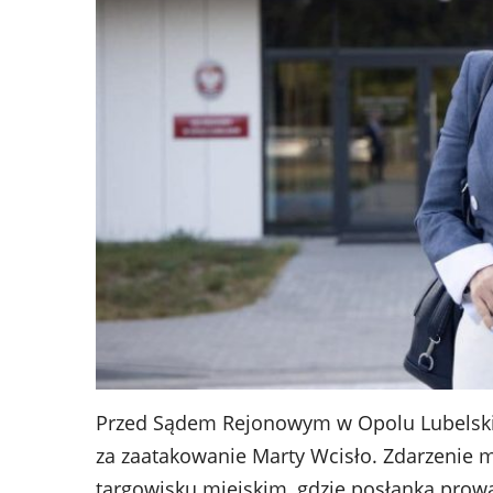
Przed Sądem Rejonowym w Opolu Lubelskim
za zaatakowanie Marty Wcisło. Zdarzenie 
targowisku miejskim, gdzie posłanka pro