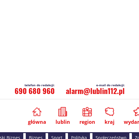
690 680 960
alarm@lublin112.pl
główna
lublin
region
kraj
wydar
ski Biznes
Biznes
Sport
Polityka
Społeczeństwo
Z