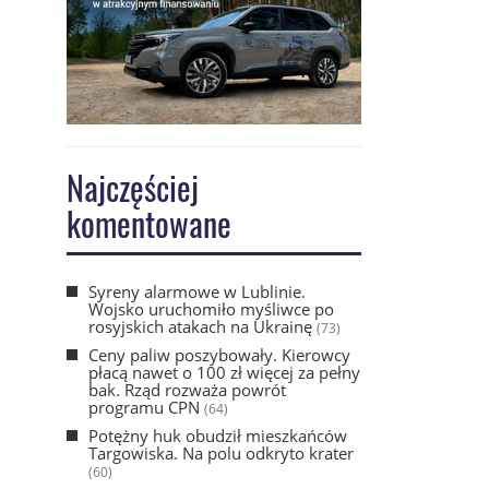
Najczęściej
komentowane
Syreny alarmowe w Lublinie.
Wojsko uruchomiło myśliwce po
rosyjskich atakach na Ukrainę
(73)
Ceny paliw poszybowały. Kierowcy
płacą nawet o 100 zł więcej za pełny
bak. Rząd rozważa powrót
programu CPN
(64)
Potężny huk obudził mieszkańców
Targowiska. Na polu odkryto krater
(60)