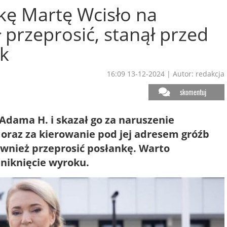
kę Martę Wcisło na
ł przeprosić, stanął przed
ok
16:09 13-12-2024
|
Autor: redakcja
skomentuj
 Adama H. i skazał go za naruszenie
o oraz za kierowanie pod jej adresem gróźb
wnież przeprosić posłankę. Warto
uniknięcie wyroku.