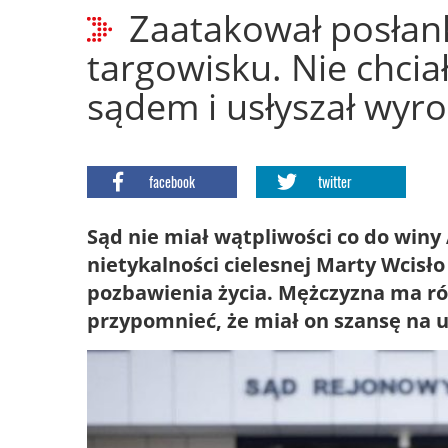
Zaatakował posłan
targowisku. Nie chcia
sądem i usłyszał wyr
facebook
twitter
Sąd nie miał wątpliwości co do winy
nietykalności cielesnej Marty Wcisł
pozbawienia życia. Mężczyzna ma ró
przypomnieć, że miał on szansę na 