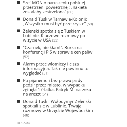
Szef MON o naruszeniu polskiej
przestrzeni powietrznej: „Rakieta
zostałaby zestrzelona”
(60)
Donald Tusk w Tarnawie-Kolonii:
„Wszystko musi być przejrzyste”
(59)
Zełenski spotka się z Tuskiem w
Lublinie. Kluczowe rozmowy po
wizycie w USA
(55)
"Czarnek, nie kłam!". Burza na
konferencji PiS w sprawie cen paliw
(52)
Alarm przeciwlotniczy i cisza
informacyjna. Tak nie powinno to
wyglądać
(51)
Po pijanemu i bez prawa jazdy
pędził przez miasto, w wypadku
zginęła 17-latka. Patryk M. narzeka
na areszt
(51)
Donald Tusk i Wołodymyr Zełenski
spotkali się w Lublinie. Trwają
rozmowy w Urzędzie Wojewódzkim
(48)