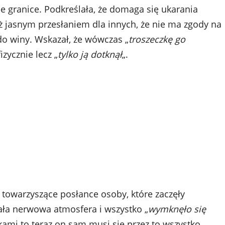
ie granice. Podkreślała, że domaga się ukarania
eż jasnym przesłaniem dla innych, że nie ma zgody na
do winy. Wskazał, że wówczas „
troszeczkę go
izycznie lecz „
tylko ją dotknął
„.
 towarzyszące posłance osoby, które zaczęły
ła nerwowa atmosfera i wszystko „
wymknęło się
żkami to teraz on sam musi się przez to wszystko