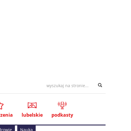
zenia
lubelskie
podkasty
drowie
Nauka