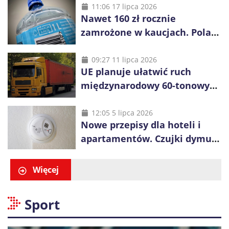
11:06 17 lipca 2026
Nawet 160 zł rocznie
zamrożone w kaucjach. Polacy
mogą tracić pieniądze przez
vouchery
09:27 11 lipca 2026
UE planuje ułatwić ruch
międzynarodowy 60-tonowych
ciężarówek. Kolej obawia się
konkurencji
12:05 5 lipca 2026
Nowe przepisy dla hoteli i
apartamentów. Czujki dymu
są już obowiązkowe
Więcej
Sport