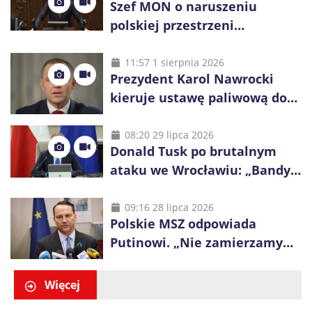
Szef MON o naruszeniu
polskiej przestrzeni
powietrznej: „Rakieta
zostałaby zestrzelona”
11:57 1 sierpnia 2026
Prezydent Karol Nawrocki
kieruje ustawę paliwową do
Trybunału Konstytucyjnego.
Ostrzega przed podwyżkami
08:20 29 lipca 2026
Donald Tusk po brutalnym
ataku we Wrocławiu: „Bandyci
nie mogą dyktować zasad na
polskich ulicach”
09:16 28 lipca 2026
Polskie MSZ odpowiada
Putinowi. „Nie zamierzamy
wysuwać roszczeń wobec
Ukrainy”
Więcej