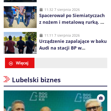
wcześniej została wyciągnięta
z wody
11:32 7 sierpnia 2026
Spacerował po Siemiatyczach
z nożem i metalową rurką. W
plecaku miał skradziony
alkohol i perfumy
11:11 7 sierpnia 2026
Urządzenie zapalające w baku
Audi na stacji BP w
Swarzędzu. Zatrzymano
właściciela auta
Więcej
Lubelski biznes