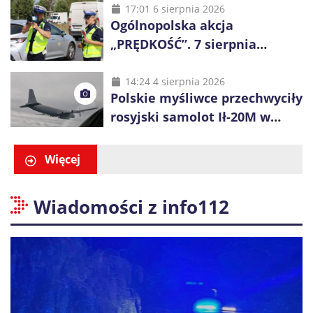
17:01 6 sierpnia 2026
Ogólnopolska akcja
„PRĘDKOŚĆ”. 7 sierpnia
policjanci ruszą z kontrolami
14:24 4 sierpnia 2026
Polskie myśliwce przechwyciły
rosyjski samolot Ił-20M w
pobliżu Koszalina
Więcej
Wiadomości z info112