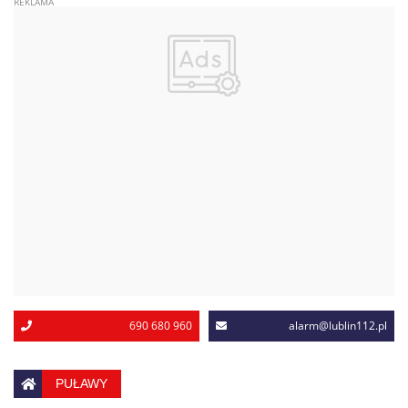
690 680 960
alarm@lublin112.pl
PUŁAWY