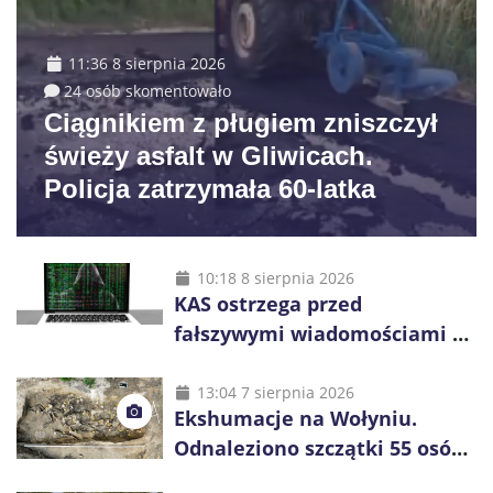
11:36 8 sierpnia 2026
24 osób skomentowało
Ciągnikiem z pługiem zniszczył
świeży asfalt w Gliwicach.
Policja zatrzymała 60-latka
10:18 8 sierpnia 2026
KAS ostrzega przed
fałszywymi wiadomościami o
zwrocie podatku. Oszuści dają
48 godzin
13:04 7 sierpnia 2026
Ekshumacje na Wołyniu.
Odnaleziono szczątki 55 osób,
niemal połowa to dzieci