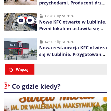
przychodami. Producent drzwi
świętuje 50-lecie i przyspiesza
inwestycje
12:28 6 lipca 2026
Nowe KFC otwarte w Lublinie.
Przed lokalem ustawiła się
długa kolejka
14:50 2 lipca 2026
Nowa restauracja KFC otwiera
się w Lublinie. Przygotowano
promocje dla pierwszych gości
Więcej
Co gdzie kiedy?