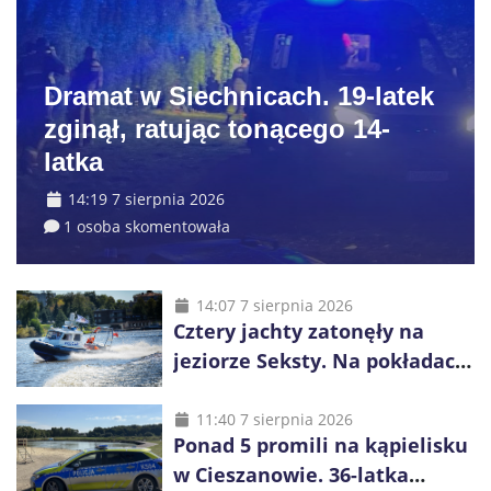
Dramat w Siechnicach. 19-latek
zginął, ratując tonącego 14-
latka
14:19 7 sierpnia 2026
1 osoba skomentowała
14:07 7 sierpnia 2026
Cztery jachty zatonęły na
jeziorze Seksty. Na pokładach
było 37 osób, w tym 29
małoletnich
11:40 7 sierpnia 2026
Ponad 5 promili na kąpielisku
w Cieszanowie. 36-latka