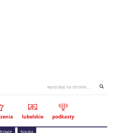
zenia
lubelskie
podkasty
drowie
Nauka