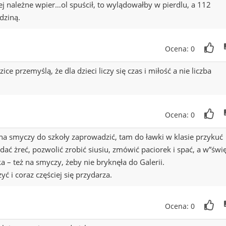
j należne wpier…ol spuścił, to wylądowałby w pierdlu, a 112
dziną.
Ocena: 0
ce przemyślą, że dla dzieci liczy się czas i miłość a nie liczba
Ocena: 0
 na smyczy do szkoły zaprowadzić, tam do ławki w klasie przykuć
ać żreć, pozwolić zrobić siusiu, zmówić paciorek i spać, a w”świę
ka – też na smyczy, żeby nie bryknęła do Galerii.
ć i coraz częściej się przydarza.
Ocena: 0