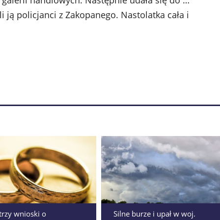
z galerii handlowych. Następnie udała się do …
ą policjanci z Zakopanego. Nastolatka cała i
 trzy wnioski o
Silne burze i upał w woj.