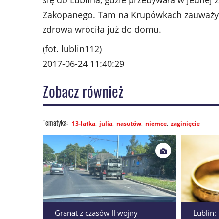
się do Lublina, gdzie przebywała w jednej 
Zakopanego. Tam na Krupówkach zauważyli j
zdrowa wróciła już do domu.
(fot. lublin112)
2017-06-24 11:40:29
Zobacz również
13-latka
julia
nasutów
niemce
zaginięcie
Granat z czasów II wojny
Lublin: