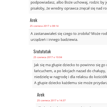
podpowiadasz, albo Boże uchowaj, rodzic by je
pisałoby, że wredny oprawca znęcał się nad ro
Arek
25 czerwca 2017 o 08:14
A zastanawiałeś się czego to zrobiła? Może rodzi
urządzeń i innego badziewia.
Srutututak
25 czerwca 2017 o 10:04
Jak się ma głupie dziecko to powinno się go
łańcuchem, a po lekcjach nazad do chałupy, d
niedzielę w nagrodę i dla relaksu do kościół
A głupie dziecko każdemu sie może przydarzy
Arek
25 czerwca 2017 o 14:37