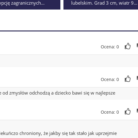
ypcję zagranicznych
lubelskim. Grad 3 cm, wiatr 90
stw jednopłciowych.
km/h i podtopienia
pis wykonany, kolejna
 zawieszona
Ocena: 0
Ocena: 0
e od zmysłów odchodzą a dziecko bawi się w najlepsze
Ocena: 0
ekuńczo chroniony, że jakby się tak stało jak uprzejmie