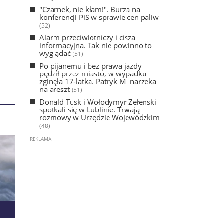
"Czarnek, nie kłam!". Burza na
konferencji PiS w sprawie cen paliw
(52)
Alarm przeciwlotniczy i cisza
informacyjna. Tak nie powinno to
wyglądać
(51)
Po pijanemu i bez prawa jazdy
pędził przez miasto, w wypadku
zginęła 17-latka. Patryk M. narzeka
na areszt
(51)
Donald Tusk i Wołodymyr Zełenski
spotkali się w Lublinie. Trwają
rozmowy w Urzędzie Wojewódzkim
(48)