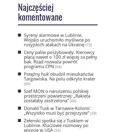
Najczęściej
komentowane
Syreny alarmowe w Lublinie.
Wojsko uruchomiło myśliwce po
rosyjskich atakach na Ukrainę
(73)
Ceny paliw poszybowały. Kierowcy
płacą nawet o 100 zł więcej za pełny
bak. Rząd rozważa powrót
programu CPN
(64)
Potężny huk obudził mieszkańców
Targowiska. Na polu odkryto krater
(60)
Szef MON o naruszeniu polskiej
przestrzeni powietrznej: „Rakieta
zostałaby zestrzelona”
(60)
Donald Tusk w Tarnawie-Kolonii:
„Wszystko musi być przejrzyste”
(59)
Zełenski spotka się z Tuskiem w
Lublinie. Kluczowe rozmowy po
wizycie w USA
(55)