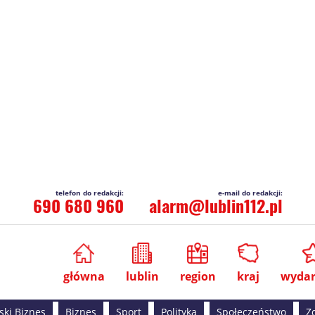
690 680 960
alarm@lublin112.pl
główna
lublin
region
kraj
wydar
ski Biznes
Biznes
Sport
Polityka
Społeczeństwo
Z