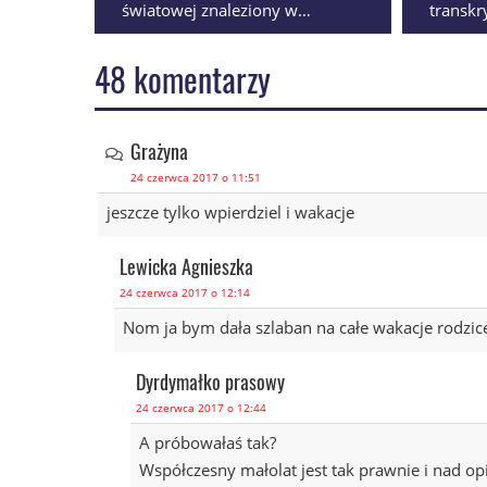
światowej znaleziony w
transkr
Lublinie. Saperzy wkroczyli do
małżeń
akcji
Jeden w
48 komentarzy
sprawa
Grażyna
24 czerwca 2017 o 11:51
jeszcze tylko wpierdziel i wakacje
Lewicka Agnieszka
24 czerwca 2017 o 12:14
Nom ja bym dała szlaban na całe wakacje rodzic
Dyrdymałko prasowy
24 czerwca 2017 o 12:44
A próbowałaś tak?
Współczesny małolat jest tak prawnie i nad opi