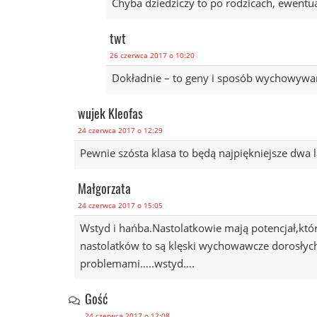
Chyba dziedziczy to po rodzicach, ewentua
twt
26 czerwca 2017 o 10:20
Dokładnie – to geny i sposób wychowywania
wujek Kleofas
24 czerwca 2017 o 12:29
Pewnie szósta klasa to będą najpiękniejsze dwa la
Małgorzata
24 czerwca 2017 o 15:05
Wstyd i hańba.Nastolatkowie mają potencjał,kt
nastolatków to są klęski wychowawcze dorosłych
problemami…..wstyd….
Gość
24 czerwca 2017 o 12:08