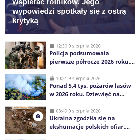
wspierać rolników. Jego
wypowiedzi spotkały się z ostrą
krytyką
12:30 9 sierpnia 2026
Policja podsumowała
pierwsze półrocze 2026 roku.
Rekordowe 92,3 tony
zabezpieczonych narkotyków
10:31 9 sierpnia 2026
Ponad 5,4 tys. pożarów lasów
w 2026 roku. Dziewięć na
dziesięć powoduje człowiek
08:49 9 sierpnia 2026
Ukraina zgodziła się na
ekshumacje polskich ofiar.
Prace obejmą Hutę Pieniacką