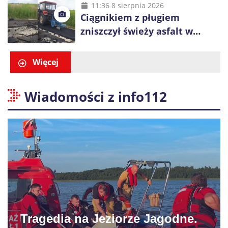
i Ugły
11:36 8 sierpnia 2026
Ciągnikiem z pługiem
zniszczył świeży asfalt w
Gliwicach. Policja zatrzymała
60-latka
Więcej
Wiadomości z info112
Tragedia na Jeziorze Jagodne.