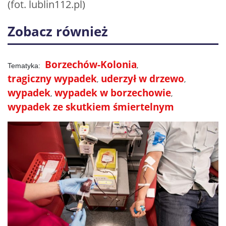
(fot. lublin112.pl)
Zobacz również
Borzechów-Kolonia
tragiczny wypadek
uderzył w drzewo
wypadek
wypadek w borzechowie
wypadek ze skutkiem śmiertelnym