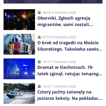
08:02 9 sierpnia 2026
Oborniki. Zgłosili agresję
migrantów, sami zostali
zatrzymani. Policja ujawniła
proceder
07:53 9 sierpnia 2026
O krok od tragedii na Moście
Sikorskiego. Taksówka zawisła
kilka metrów nad Odrą
14:19 7 sierpnia 2026
Dramat w Siechnicach. 19-
latek zginął, ratując tonącego
14-latka
14:07 7 sierpnia 2026
Cztery jachty zatonęły na
jeziorze Seksty. Na pokładach
było 37 osób, w tym 29