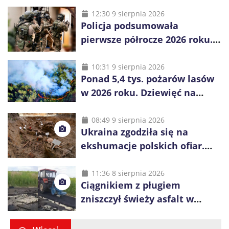
12:30 9 sierpnia 2026
Policja podsumowała
pierwsze półrocze 2026 roku.
Rekordowe 92,3 tony
zabezpieczonych narkotyków
10:31 9 sierpnia 2026
Ponad 5,4 tys. pożarów lasów
w 2026 roku. Dziewięć na
dziesięć powoduje człowiek
08:49 9 sierpnia 2026
Ukraina zgodziła się na
ekshumacje polskich ofiar.
Prace obejmą Hutę Pieniacką
i Ugły
11:36 8 sierpnia 2026
Ciągnikiem z pługiem
zniszczył świeży asfalt w
Gliwicach. Policja zatrzymała
60-latka