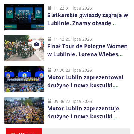
11:22 31 lipca 2026
Siatkarskie gwiazdy zagrają w
Lublinie. Znamy obsadę
Bogdanka Volley Cup 2026
11:42 26 lipca 2026
Finał Tour de Pologne Women
w Lublinie. Lorena Wiebes
broni prowadzenia
07:30 23 lipca 2026
Motor Lublin zaprezentował
drużynę i nowe koszulki.
Mariusz Misiura poprowadzi
zespół w sezonie 2026/27
09:36 22 lipca 2026
Motor Lublin zaprezentuje
drużynę i nowe koszulki.
Spotkanie z kibicami w
Ogrodzie Saskim