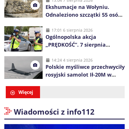
48 godzin
13:04 7 sierpnia 2026
Ekshumacje na Wołyniu.
Odnaleziono szczątki 55 osób,
niemal połowa to dzieci
17:01 6 sierpnia 2026
Ogólnopolska akcja
„PRĘDKOŚĆ”. 7 sierpnia
policjanci ruszą z kontrolami
14:24 4 sierpnia 2026
Polskie myśliwce przechwyciły
rosyjski samolot Ił-20M w
pobliżu Koszalina
Więcej
Wiadomości z info112