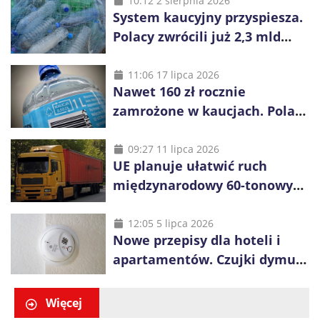
10:12 2 sierpnia 2026
System kaucyjny przyspiesza.
Polacy zwrócili już 2,3 mld
opakowań
11:06 17 lipca 2026
Nawet 160 zł rocznie
zamrożone w kaucjach. Polacy
mogą tracić pieniądze przez
vouchery
09:27 11 lipca 2026
UE planuje ułatwić ruch
międzynarodowy 60-tonowych
ciężarówek. Kolej obawia się
konkurencji
12:05 5 lipca 2026
Nowe przepisy dla hoteli i
apartamentów. Czujki dymu
są już obowiązkowe
Więcej