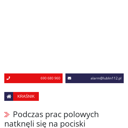
690 680 960
alarm@lublin112.pl
KRAŚNIK
Podczas prac polowych
natknęli się na pociski