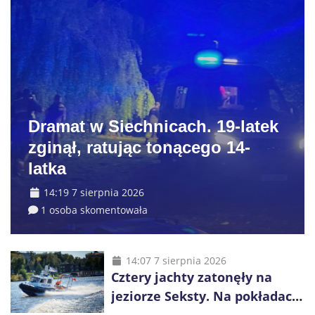
Dramat w Siechnicach. 19-latek
zginął, ratując tonącego 14-
latka
14:19 7 sierpnia 2026
1 osoba skomentowała
14:07 7 sierpnia 2026
Cztery jachty zatonęły na
jeziorze Seksty. Na pokładach
było 37 osób, w tym 29