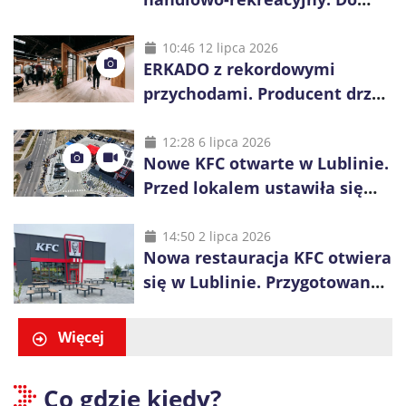
wygrania 10 tys. zł
10:46 12 lipca 2026
ERKADO z rekordowymi
przychodami. Producent drzwi
świętuje 50-lecie i przyspiesza
inwestycje
12:28 6 lipca 2026
Nowe KFC otwarte w Lublinie.
Przed lokalem ustawiła się
długa kolejka
14:50 2 lipca 2026
Nowa restauracja KFC otwiera
się w Lublinie. Przygotowano
promocje dla pierwszych gości
Więcej
Co gdzie kiedy?