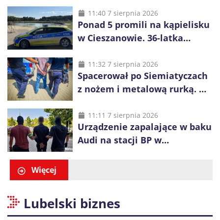
małoletnich
11:40 7 sierpnia 2026
Ponad 5 promili na kąpielisku
w Cieszanowie. 36-latka
wcześniej została wyciągnięta
z wody
11:32 7 sierpnia 2026
Spacerował po Siemiatyczach
z nożem i metalową rurką. W
plecaku miał skradziony
alkohol i perfumy
11:11 7 sierpnia 2026
Urządzenie zapalające w baku
Audi na stacji BP w
Swarzędzu. Zatrzymano
właściciela auta
Więcej
Lubelski biznes