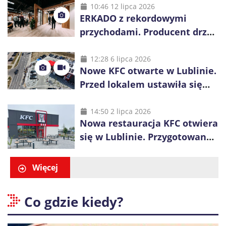
10:46 12 lipca 2026
ERKADO z rekordowymi
przychodami. Producent drzwi
świętuje 50-lecie i przyspiesza
inwestycje
12:28 6 lipca 2026
Nowe KFC otwarte w Lublinie.
Przed lokalem ustawiła się
długa kolejka
14:50 2 lipca 2026
Nowa restauracja KFC otwiera
się w Lublinie. Przygotowano
promocje dla pierwszych gości
Więcej
Co gdzie kiedy?