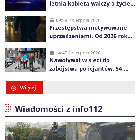
letnia kobieta walczy o życie,
zatrzymano 18-letniego
obywatela Ukrainy
09:58 2 sierpnia 2026
Przestępstwa motywowane
uprzedzeniami. Od 2026 roku
obowiązują nowe zasady
liczenia danych
14:45 1 sierpnia 2026
Nawoływał w sieci do
zabójstwa policjantów. 54-
latek zatrzymany po kilku
godzinach
Więcej
Wiadomości z info112