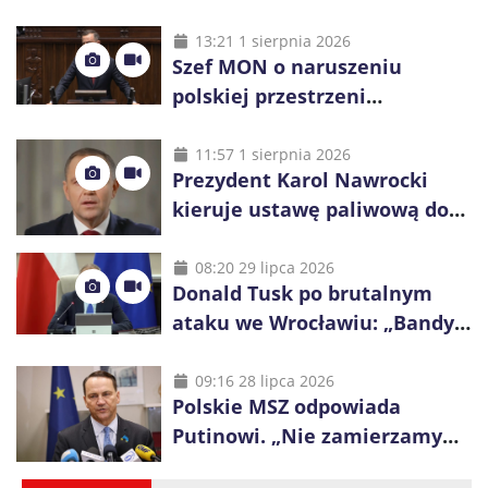
13:21 1 sierpnia 2026
Szef MON o naruszeniu
polskiej przestrzeni
powietrznej: „Rakieta
zostałaby zestrzelona”
11:57 1 sierpnia 2026
Prezydent Karol Nawrocki
kieruje ustawę paliwową do
Trybunału Konstytucyjnego.
Ostrzega przed podwyżkami
08:20 29 lipca 2026
Donald Tusk po brutalnym
ataku we Wrocławiu: „Bandyci
nie mogą dyktować zasad na
polskich ulicach”
09:16 28 lipca 2026
Polskie MSZ odpowiada
Putinowi. „Nie zamierzamy
wysuwać roszczeń wobec