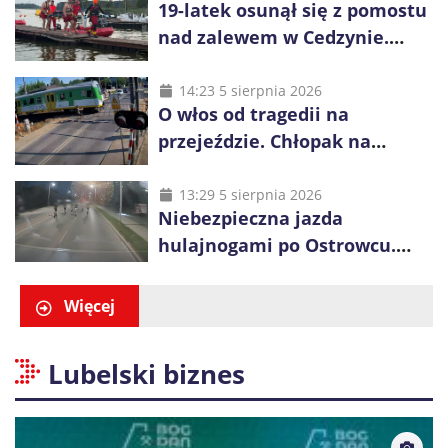
19-latek osunął się z pomostu
nad zalewem w Cedzynie.
Wspólna akcja uratowała mu
życie
14:23 5 sierpnia 2026
O włos od tragedii na
przejeździe. Chłopak na
hulajnodze pędził przed
nadjeżdżający pociąg
13:29 5 sierpnia 2026
Niebezpieczna jazda
hulajnogami po Ostrowcu.
Policja ustaliła tożsamość
trzech osób
Więcej
Lubelski biznes