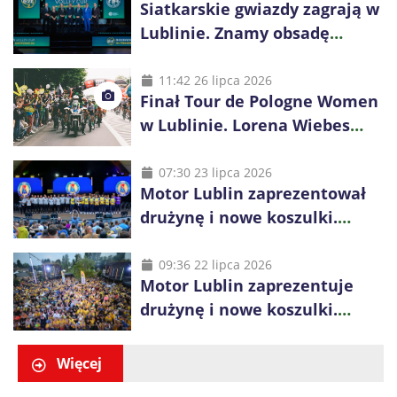
Siatkarskie gwiazdy zagrają w
Lublinie. Znamy obsadę
Bogdanka Volley Cup 2026
11:42 26 lipca 2026
Finał Tour de Pologne Women
w Lublinie. Lorena Wiebes
broni prowadzenia
07:30 23 lipca 2026
Motor Lublin zaprezentował
drużynę i nowe koszulki.
Mariusz Misiura poprowadzi
zespół w sezonie 2026/27
09:36 22 lipca 2026
Motor Lublin zaprezentuje
drużynę i nowe koszulki.
Spotkanie z kibicami w
Ogrodzie Saskim
Więcej