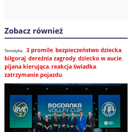
Zobacz również
3 promile
bezpieczeństwo dziecka
biłgoraj
dereźnia zagrody
dziecko w aucie
pijana kierująca
reakcja świadka
zatrzymanie pojazdu