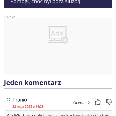
Pomógł, choć był poza służbą
Jeden komentarz
Franio
Ocena: -2
22 maja 2025 o 14:23
We Włodawie policja by ją zaeskortowała do celu (nie