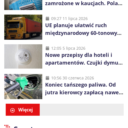
zamrożone w kaucjach. Polacy
mogą tracić pieniądze przez
vouchery
09:27 11 lipca 2026
UE planuje ułatwić ruch
międzynarodowy 60-tonowych
ciężarówek. Kolej obawia się
konkurencji
12:05 5 lipca 2026
Nowe przepisy dla hoteli i
apartamentów. Czujki dymu
są już obowiązkowe
10:56 30 czerwca 2026
Koniec tańszego paliwa. Od
jutra kierowcy zapłacą nawet
blisko złotówkę więcej za litr
Więcej