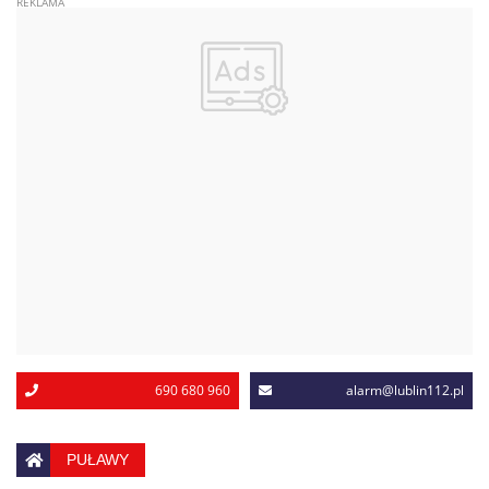
690 680 960
alarm@lublin112.pl
PUŁAWY