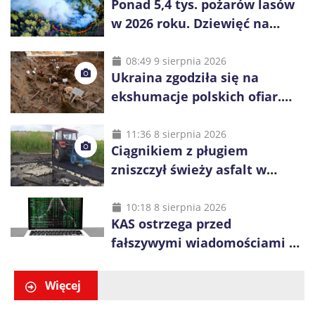
Ponad 5,4 tys. pożarów lasów
w 2026 roku. Dziewięć na
dziesięć powoduje człowiek
08:49 9 sierpnia 2026
Ukraina zgodziła się na
ekshumacje polskich ofiar.
Prace obejmą Hutę Pieniacką
i Ugły
11:36 8 sierpnia 2026
Ciągnikiem z pługiem
zniszczył świeży asfalt w
Gliwicach. Policja zatrzymała
60-latka
10:18 8 sierpnia 2026
KAS ostrzega przed
fałszywymi wiadomościami o
zwrocie podatku. Oszuści dają
48 godzin
Więcej