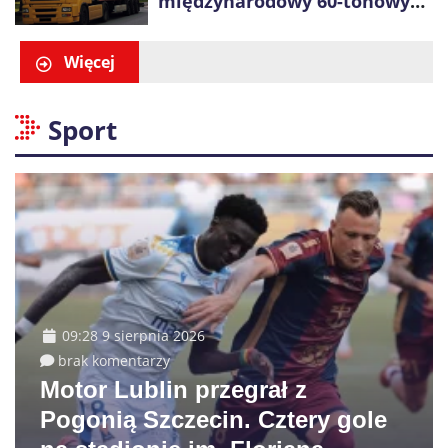
międzynarodowy 60-tonowych
ciężarówek. Kolej obawia się
konkurencji
Więcej
Sport
09:28 9 sierpnia 2026
brak komentarzy
Motor Lublin przegrał z
Pogonią Szczecin. Cztery gole