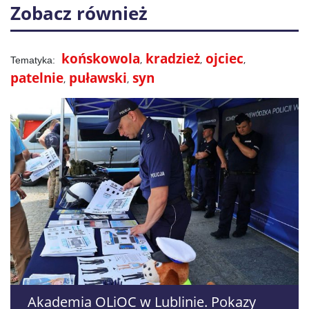
Zobacz również
końskowola
kradzież
ojciec
patelnie
puławski
syn
Akademia OLiOC w Lublinie. Pokazy