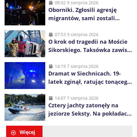
08:02 9 sierpnia 2026
Oborniki. Zgłosili agresję
migrantów, sami zostali
zatrzymani. Policja ujawniła
proceder
07:53 9 sierpnia 2026
O krok od tragedii na Moście
Sikorskiego. Taksówka zawisła
kilka metrów nad Odrą
14:19 7 sierpnia 2026
Dramat w Siechnicach. 19-
latek zginął, ratując tonącego
14-latka
14:07 7 sierpnia 2026
Cztery jachty zatonęły na
jeziorze Seksty. Na pokładach
było 37 osób, w tym 29
małoletnich
Więcej