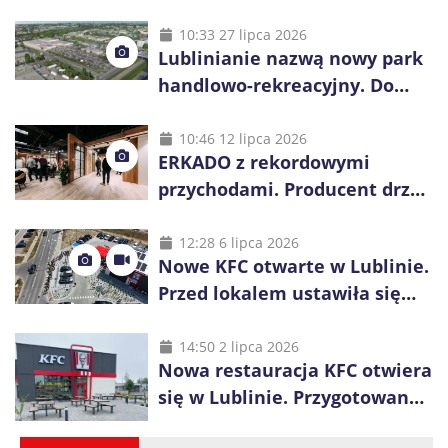
10:33 27 lipca 2026
Lublinianie nazwą nowy park
handlowo-rekreacyjny. Do
wygrania 10 tys. zł
10:46 12 lipca 2026
ERKADO z rekordowymi
przychodami. Producent drzwi
świętuje 50-lecie i przyspiesza
inwestycje
12:28 6 lipca 2026
Nowe KFC otwarte w Lublinie.
Przed lokalem ustawiła się
długa kolejka
14:50 2 lipca 2026
Nowa restauracja KFC otwiera
się w Lublinie. Przygotowano
promocje dla pierwszych gości