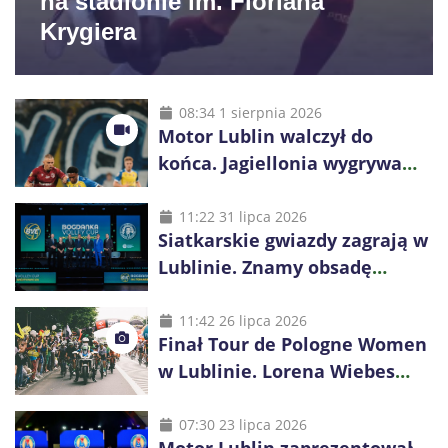
na stadionie im. Floriana
Krygiera
08:34 1 sierpnia 2026
Motor Lublin walczył do
końca. Jagiellonia wygrywa
przy komplecie publiczności
11:22 31 lipca 2026
Siatkarskie gwiazdy zagrają w
Lublinie. Znamy obsadę
Bogdanka Volley Cup 2026
11:42 26 lipca 2026
Finał Tour de Pologne Women
w Lublinie. Lorena Wiebes
broni prowadzenia
07:30 23 lipca 2026