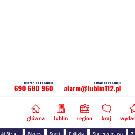
690 680 960
alarm@lublin112.pl
główna
lublin
region
kraj
wydar
ski Biznes
Biznes
Sport
Polityka
Społeczeństwo
Z