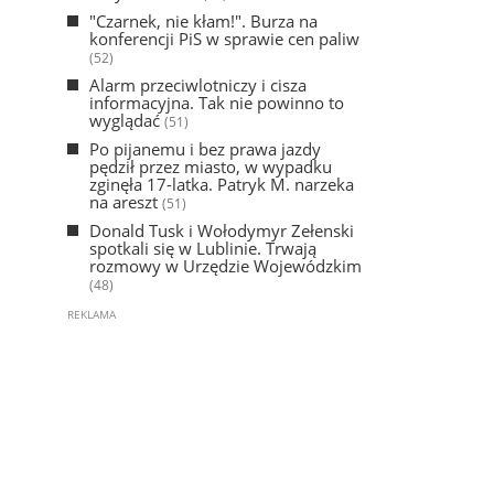
"Czarnek, nie kłam!". Burza na
konferencji PiS w sprawie cen paliw
(52)
Alarm przeciwlotniczy i cisza
informacyjna. Tak nie powinno to
wyglądać
(51)
Po pijanemu i bez prawa jazdy
pędził przez miasto, w wypadku
zginęła 17-latka. Patryk M. narzeka
na areszt
(51)
Donald Tusk i Wołodymyr Zełenski
spotkali się w Lublinie. Trwają
rozmowy w Urzędzie Wojewódzkim
(48)