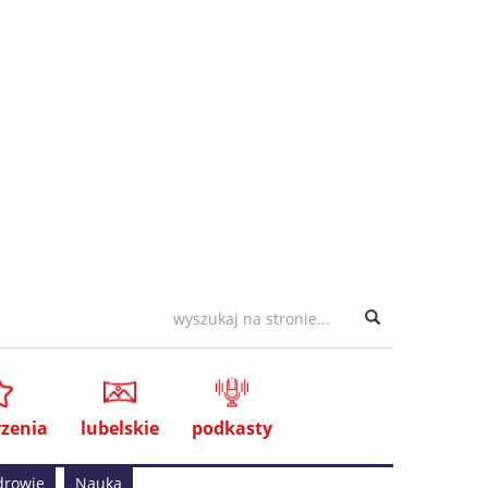
zenia
lubelskie
podkasty
drowie
Nauka