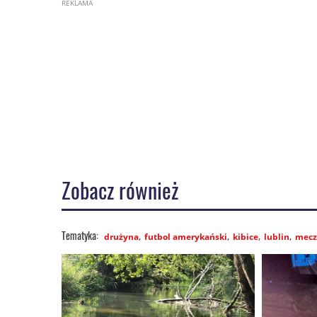
Zobacz również
drużyna
futbol amerykański
kibice
lublin
mecz