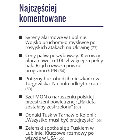
Najczęściej
komentowane
Syreny alarmowe w Lublinie.
Wojsko uruchomiło myśliwce po
rosyjskich atakach na Ukrainę
(73)
Ceny paliw poszybowały. Kierowcy
płacą nawet o 100 zł więcej za pełny
bak. Rząd rozważa powrót
programu CPN
(64)
Potężny huk obudził mieszkańców
Targowiska. Na polu odkryto krater
(60)
Szef MON o naruszeniu polskiej
przestrzeni powietrznej: „Rakieta
zostałaby zestrzelona”
(60)
Donald Tusk w Tarnawie-Kolonii:
„Wszystko musi być przejrzyste”
(59)
Zełenski spotka się z Tuskiem w
Lublinie. Kluczowe rozmowy po
wizycie w USA
(55)