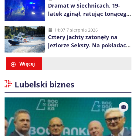
Dramat w Siechnicach. 19-
latek zginął, ratując tonącego
14-latka
14:07 7 sierpnia 2026
Cztery jachty zatonęły na
jeziorze Seksty. Na pokładach
było 37 osób, w tym 29
małoletnich
Więcej
Lubelski biznes