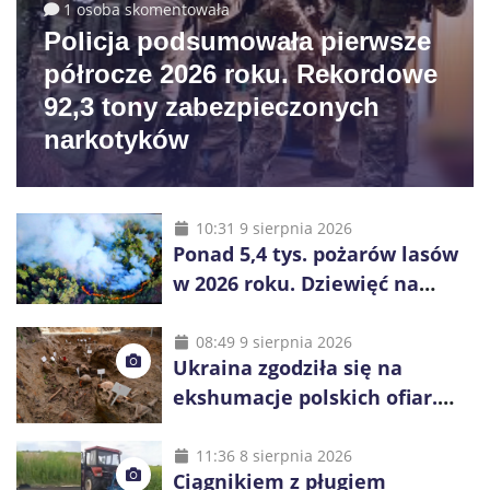
1 osoba skomentowała
Policja podsumowała pierwsze
półrocze 2026 roku. Rekordowe
92,3 tony zabezpieczonych
narkotyków
10:31 9 sierpnia 2026
Ponad 5,4 tys. pożarów lasów
w 2026 roku. Dziewięć na
dziesięć powoduje człowiek
08:49 9 sierpnia 2026
Ukraina zgodziła się na
ekshumacje polskich ofiar.
Prace obejmą Hutę Pieniacką
i Ugły
11:36 8 sierpnia 2026
Ciągnikiem z pługiem