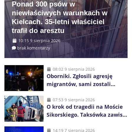
Ponad 300 psów w
niewłaściwych warunkach w
Kielcach. 35-letni właściciel
trafił do aresztu
10:15 9 sierpnia 2026
brak komentarzy
08:02 9 sierpnia 2026
Oborniki. Zgłosili agresję
migrantów, sami zostali
zatrzymani. Policja ujawniła
proceder
07:53 9 sierpnia 2026
O krok od tragedii na Moście
Sikorskiego. Taksówka zawisła
kilka metrów nad Odrą
14:19 7 sierpnia 2026