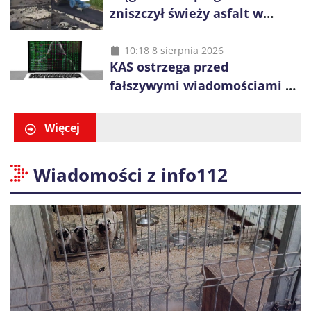
zniszczył świeży asfalt w
Gliwicach. Policja zatrzymała
60-latka
10:18 8 sierpnia 2026
KAS ostrzega przed
fałszywymi wiadomościami o
zwrocie podatku. Oszuści dają
48 godzin
Więcej
Wiadomości z info112