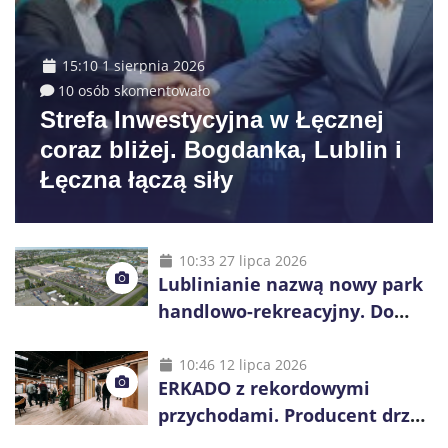
15:10 1 sierpnia 2026
10 osób skomentowało
Strefa Inwestycyjna w Łęcznej
coraz bliżej. Bogdanka, Lublin i
Łęczna łączą siły
10:33 27 lipca 2026
Lublinianie nazwą nowy park
handlowo-rekreacyjny. Do
wygrania 10 tys. zł
10:46 12 lipca 2026
ERKADO z rekordowymi
przychodami. Producent drzwi
świętuje 50-lecie i przyspiesza