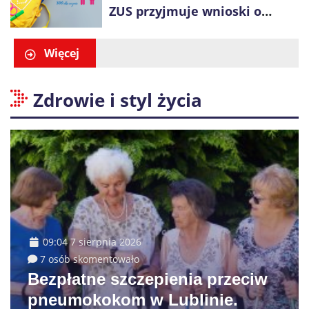
ZUS przyjmuje wnioski o
świadczenie „Dobry Start”
Więcej
Zdrowie i styl życia
09:04 7 sierpnia 2026
7 osób skomentowało
Bezpłatne szczepienia przeciw
pneumokokom w Lublinie.