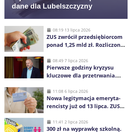
dane dla Lubelszczyzny
08:19 13 lipca 2026
ZUS zwrócił przedsiębiorcom
ponad 1,25 mld zł. Rozliczono
niemal wszystkie wnioski
08:49 7 lipca 2026
Pierwsze godziny kryzysu
kluczowe dla przetrwania.
Służby nie dotrą do
wszystkich od razu
11:08 6 lipca 2026
Nowa legitymacja emeryta-
rencisty już od 13 lipca. ZUS
pokazuje, co się zmieni
11:41 2 lipca 2026
300 zł na wyprawkę szkolną.