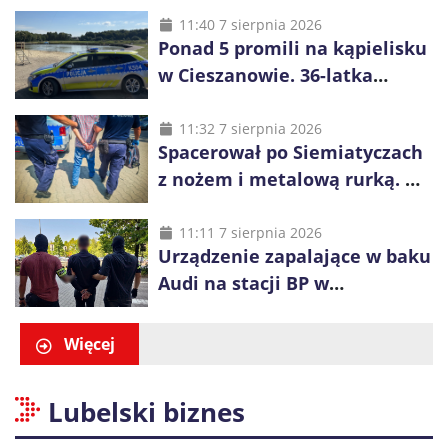
małoletnich
11:40 7 sierpnia 2026
Ponad 5 promili na kąpielisku
w Cieszanowie. 36-latka
wcześniej została wyciągnięta
z wody
11:32 7 sierpnia 2026
Spacerował po Siemiatyczach
z nożem i metalową rurką. W
plecaku miał skradziony
alkohol i perfumy
11:11 7 sierpnia 2026
Urządzenie zapalające w baku
Audi na stacji BP w
Swarzędzu. Zatrzymano
właściciela auta
Więcej
Lubelski biznes