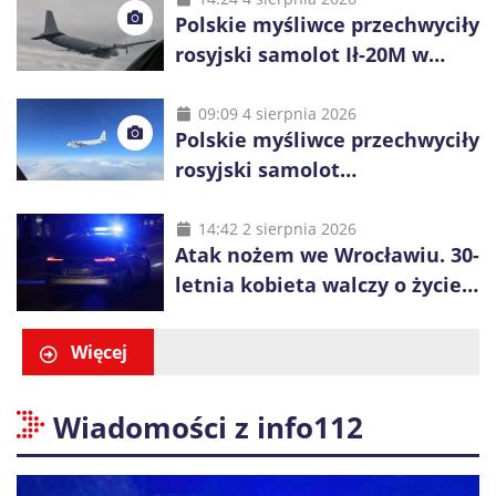
Polskie myśliwce przechwyciły
rosyjski samolot Ił-20M w
pobliżu Koszalina
09:09 4 sierpnia 2026
Polskie myśliwce przechwyciły
rosyjski samolot
rozpoznawczy nad Bałtykiem
14:42 2 sierpnia 2026
Atak nożem we Wrocławiu. 30-
letnia kobieta walczy o życie,
zatrzymano 18-letniego
obywatela Ukrainy
Więcej
Wiadomości z info112