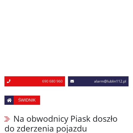
690 680 960
alarm@lublin112.pl
ŚWIDNIK
Na obwodnicy Piask doszło
do zderzenia pojazdu