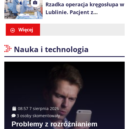
Rzadka operacja kręgosłupa w
Lublinie. Pacjent z
achondroplazją stanął na nogi
tego samego dnia
Więcej
Nauka i technologia
08:57 7 sierpnia 2026
3 osoby skomentowały
Problemy z rozróżnianiem