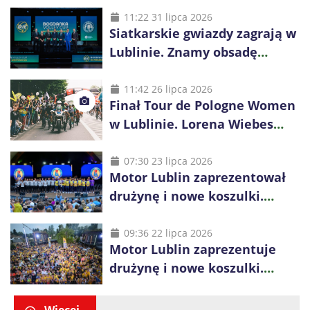
11:22 31 lipca 2026
Siatkarskie gwiazdy zagrają w
Lublinie. Znamy obsadę
Bogdanka Volley Cup 2026
11:42 26 lipca 2026
Finał Tour de Pologne Women
w Lublinie. Lorena Wiebes
broni prowadzenia
07:30 23 lipca 2026
Motor Lublin zaprezentował
drużynę i nowe koszulki.
Mariusz Misiura poprowadzi
zespół w sezonie 2026/27
09:36 22 lipca 2026
Motor Lublin zaprezentuje
drużynę i nowe koszulki.
Spotkanie z kibicami w
Ogrodzie Saskim
Więcej