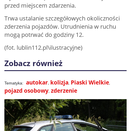
przed miejscem zdarzenia.
Trwa ustalanie szczegółowych okoliczności
zderzenia pojazdów. Utrudnienia w ruchu
mogą potrwać do godziny 12.
(fot. lublin112.pl\ilustracyjne)
Zobacz również
autokar
kolizja
Piaski Wielkie
pojazd osobowy
zderzenie