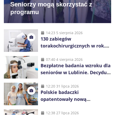
Seniorzy mogą skorzystać z
programu
14:23 5 sierpnia 2026
130 zabiegów
torakochirurgicznych w rok.
Lubelski szpital przyciąga
pacjentów z kraju i zagranicy
07:40 4 sierpnia 2026
Bezpłatne badania wzroku dla
seniorów w Lublinie. Decyduje
kolejność zgłoszeń
12:20 31 lipca 2026
Polskie badaczki
opatentowały nową
cząsteczkę. Może pomóc w
leczeniu raka piersi
12:38 27 lipca 2026