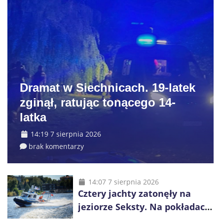
Dramat w Siechnicach. 19-latek
zginął, ratując tonącego 14-
latka
14:19 7 sierpnia 2026
brak komentarzy
14:07 7 sierpnia 2026
Cztery jachty zatonęły na
jeziorze Seksty. Na pokładach
było 37 osób, w tym 29