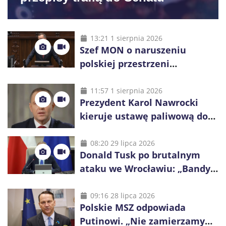
13:21 1 sierpnia 2026
Szef MON o naruszeniu
polskiej przestrzeni
powietrznej: „Rakieta
zostałaby zestrzelona”
11:57 1 sierpnia 2026
Prezydent Karol Nawrocki
kieruje ustawę paliwową do
Trybunału Konstytucyjnego.
Ostrzega przed podwyżkami
08:20 29 lipca 2026
Donald Tusk po brutalnym
ataku we Wrocławiu: „Bandyci
nie mogą dyktować zasad na
polskich ulicach”
09:16 28 lipca 2026
Polskie MSZ odpowiada
Putinowi. „Nie zamierzamy