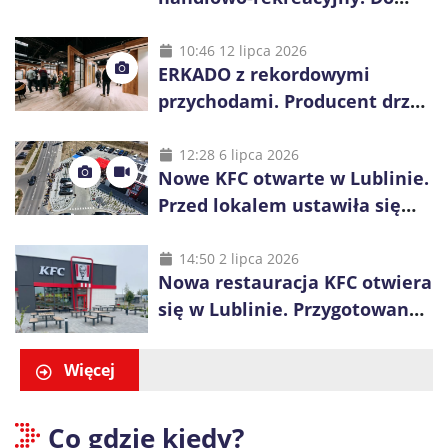
wygrania 10 tys. zł
10:46 12 lipca 2026
ERKADO z rekordowymi
przychodami. Producent drzwi
świętuje 50-lecie i przyspiesza
inwestycje
12:28 6 lipca 2026
Nowe KFC otwarte w Lublinie.
Przed lokalem ustawiła się
długa kolejka
14:50 2 lipca 2026
Nowa restauracja KFC otwiera
się w Lublinie. Przygotowano
promocje dla pierwszych gości
Więcej
Co gdzie kiedy?