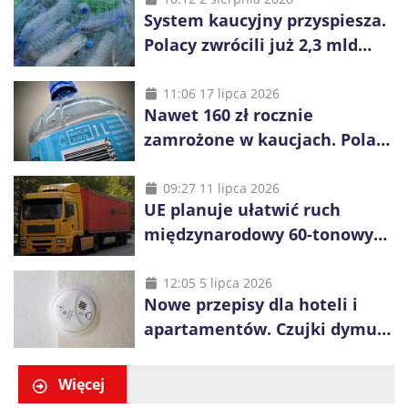
System kaucyjny przyspiesza.
Polacy zwrócili już 2,3 mld
opakowań
11:06 17 lipca 2026
Nawet 160 zł rocznie
zamrożone w kaucjach. Polacy
mogą tracić pieniądze przez
vouchery
09:27 11 lipca 2026
UE planuje ułatwić ruch
międzynarodowy 60-tonowych
ciężarówek. Kolej obawia się
konkurencji
12:05 5 lipca 2026
Nowe przepisy dla hoteli i
apartamentów. Czujki dymu
są już obowiązkowe
Więcej