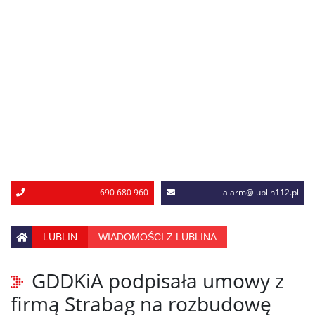
690 680 960
alarm@lublin112.pl
LUBLIN
WIADOMOŚCI Z LUBLINA
GDDKiA podpisała umowy z
firmą Strabag na rozbudowę