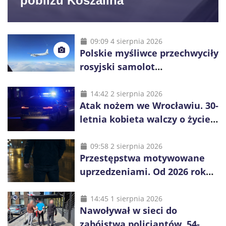
pobliżu Koszalina
09:09 4 sierpnia 2026
Polskie myśliwce przechwyciły
rosyjski samolot
rozpoznawczy nad Bałtykiem
14:42 2 sierpnia 2026
Atak nożem we Wrocławiu. 30-
letnia kobieta walczy o życie,
zatrzymano 18-letniego
obywatela Ukrainy
09:58 2 sierpnia 2026
Przestępstwa motywowane
uprzedzeniami. Od 2026 roku
obowiązują nowe zasady
liczenia danych
14:45 1 sierpnia 2026
Nawoływał w sieci do
zabójstwa policjantów. 54-