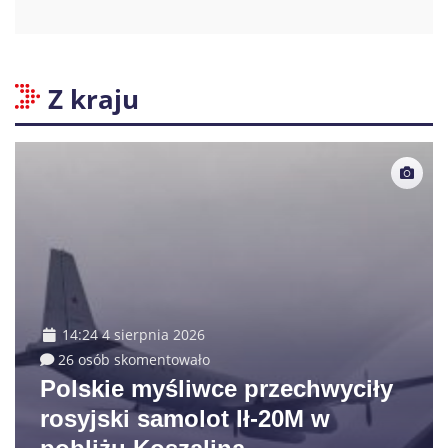
Z kraju
14:24 4 sierpnia 2026
26 osób skomentowało
Polskie myśliwce przechwyciły
rosyjski samolot Ił-20M w