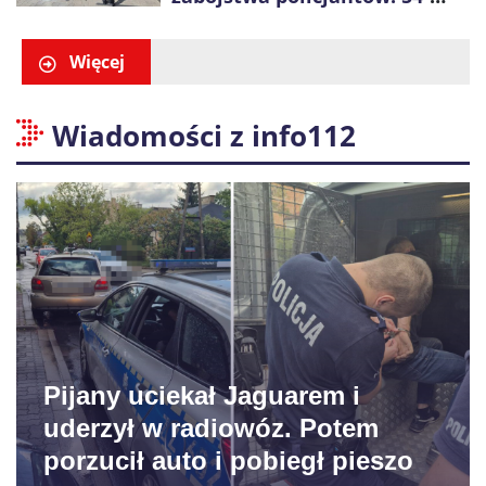
latek zatrzymany po kilku
godzinach
Więcej
Wiadomości z info112
Pijany uciekał Jaguarem i
uderzył w radiowóz. Potem
porzucił auto i pobiegł pieszo