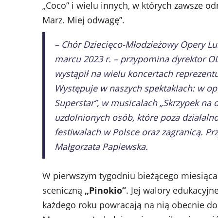
„Coco” i wielu innych, w których zawsze o
Marz. Miej odwagę”.
– Chór Dziecięco-Młodzieżowy Opery Lu
marcu 2023 r. – przypomina dyrektor OL 
wystąpił na wielu koncertach reprezent
Występuje w naszych spektaklach: w oper
Superstar”, w musicalach „Skrzypek na 
uzdolnionych osób, które poza działaln
festiwalach w Polsce oraz zagranicą. Pr
Małgorzata Papiewska.
W pierwszym tygodniu bieżącego miesiąca 
sceniczną
„Pinokio”
. Jej walory edukacyjn
każdego roku powracają na nią obecnie do 