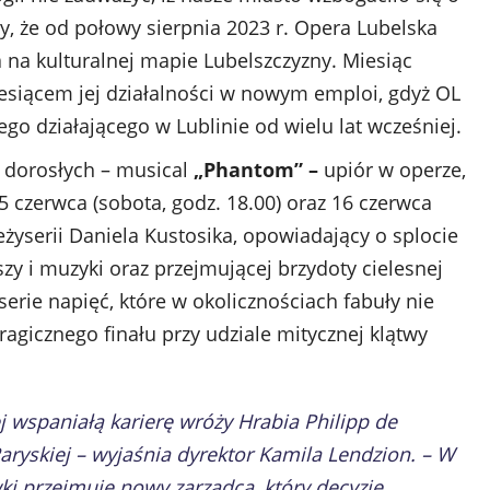
, że od połowy sierpnia 2023 r. Opera Lubelska
 na kulturalnej mapie Lubelszczyzny. Miesiąc
esiącem jej działalności w nowym emploi, gdyż OL
go działającego w Lublinie od wielu lat wcześniej.
 dorosłych – musical
„Phantom” –
upiór w operze,
czerwca (sobota, godz. 18.00) oraz 16 czerwca
 reżyserii Daniela Kustosika, opowiadający o splocie
szy i muzyki oraz przejmującej brzydoty cielesnej
erie napięć, które w okolicznościach fabuły nie
agicznego finału przy udziale mitycznej klątwy
ej wspaniałą karierę wróży Hrabia Philipp de
ryskiej – wyjaśnia dyrektor Kamila Lendzion. – W
i przejmuje nowy zarządca, który decyzje