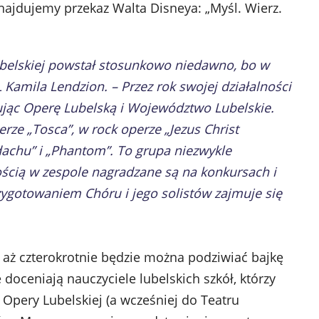
dnajdujemy przekaz Walta Disneya: „Myśl. Wierz.
belskiej powstał stosunkowo niedawno, bo w
Kamila Lendzion. – Przez rok swojej działalności
ując Operę Lubelską i Województwo Lubelskie.
ze „Tosca”, w rock operze „Jezus Christ
dachu” i „Phantom”. To grupa niezwykle
ością w zespole nagradzane są na konkursach i
zygotowaniem Chóru i jego solistów zajmuje się
aż czterokrotnie będzie można podziwiać bajkę
e doceniają nauczyciele lubelskich szkół, którzy
Opery Lubelskiej (a wcześniej do Teatru