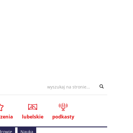
zenia
lubelskie
podkasty
drowie
Nauka