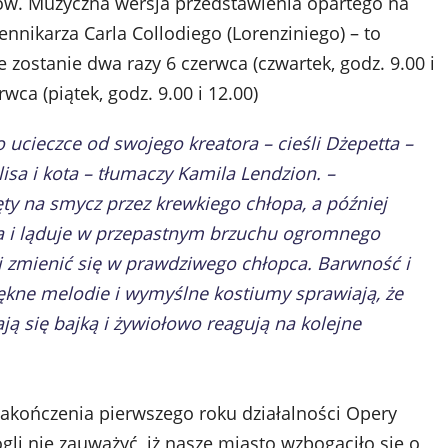
ów. Muzyczna wersja przedstawienia opartego na
nnikarza Carla Collodiego (Lorenziniego) – to
zostanie dwa razy 6 czerwca (czwartek, godz. 9.00 i
wca (piątek, godz. 9.00 i 12.00)
ucieczce od swojego kreatora – cieśli Dżepetta –
sa i kota – tłumaczy Kamila Lendzion. –
ty na smycz przez krewkiego chłopa, a później
da i ląduje w przepastnym brzuchu ogromnego
i zmienić się w prawdziwego chłopca. Barwność i
ękne melodie i wymyślne kostiumy sprawiają, że
 się bajką i żywiołowo reagują na kolejne
zakończenia pierwszego roku działalności Opery
ogli nie zauważyć, iż nasze miasto wzbogaciło się o