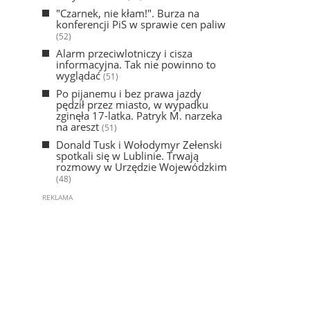
"Czarnek, nie kłam!". Burza na
konferencji PiS w sprawie cen paliw
(52)
Alarm przeciwlotniczy i cisza
informacyjna. Tak nie powinno to
wyglądać
(51)
Po pijanemu i bez prawa jazdy
pędził przez miasto, w wypadku
zginęła 17-latka. Patryk M. narzeka
na areszt
(51)
Donald Tusk i Wołodymyr Zełenski
spotkali się w Lublinie. Trwają
rozmowy w Urzędzie Wojewódzkim
(48)