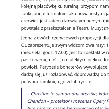
kolejną placówkę kulturalną, przypominamy
funkcjonuje formalnie jako nowa instytucja
czerwiec jest zatem dziewiątym pełnym mi
powstała z przekształcenia Teatru Muzyczne
Jedną z dwóch czerwcowych propozycji dla
OL zaprezentuje swym widzom dwa razy: 15 
(niedziela, godz. 17.00). Jest to spektakl w
pasji i namiętności, o dialektyce piękna du
powłoki. Perypetie bohaterów wywołujące s
dadzą się już rozładować, doprowadzą do tr
potwora zamkniętego w labiryncie.
– Christine to samorodna artystka, któr
Chandon – protektor i mecenas Opery Pa
tym samym czasie kierownictwo placówk