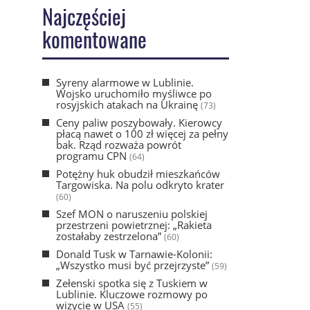
Najczęściej
komentowane
Syreny alarmowe w Lublinie.
Wojsko uruchomiło myśliwce po
rosyjskich atakach na Ukrainę
(73)
Ceny paliw poszybowały. Kierowcy
płacą nawet o 100 zł więcej za pełny
bak. Rząd rozważa powrót
programu CPN
(64)
Potężny huk obudził mieszkańców
Targowiska. Na polu odkryto krater
(60)
Szef MON o naruszeniu polskiej
przestrzeni powietrznej: „Rakieta
zostałaby zestrzelona”
(60)
Donald Tusk w Tarnawie-Kolonii:
„Wszystko musi być przejrzyste”
(59)
Zełenski spotka się z Tuskiem w
Lublinie. Kluczowe rozmowy po
wizycie w USA
(55)