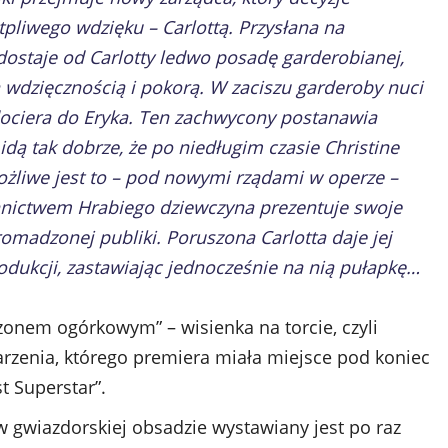
pliwego wdzięku – Carlottą. Przysłana na
dostaje od Carlotty ledwo posadę garderobianej,
wdzięcznością i pokorą. W zaciszu garderoby nuci
ociera do Eryka. Ten zachwycony postanawia
idą tak dobrze, że po niedługim czasie Christine
ożliwe jest to – pod nowymi rządami w operze –
ennictwem Hrabiego dziewczyna prezentuje swoje
romadzonej publiki. Poruszona Carlotta daje jej
dukcji, zastawiając jednocześnie na nią pułapkę…
ezonem ogórkowym” – wisienka na torcie, czyli
rzenia, którego premiera miała miejsce pod koniec
t Superstar”.
 gwiazdorskiej obsadzie wystawiany jest po raz