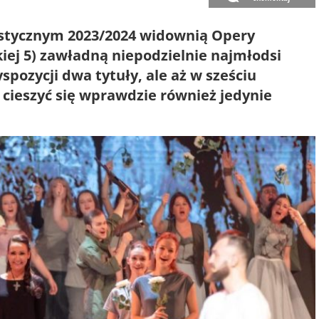
ystycznym 2023/2024 widownią Opery
kiej 5) zawładną niepodzielnie najmłodsi
pozycji dwa tytuły, ale aż w sześciu
 cieszyć się wprawdzie również jedynie