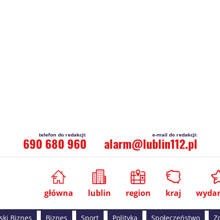
690 680 960
alarm@lublin112.pl
główna
lublin
region
kraj
wydar
ski Biznes
Biznes
Sport
Polityka
Społeczeństwo
Z