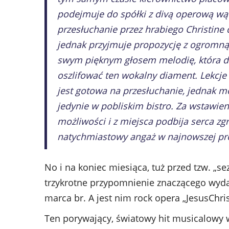
podejmuje do spółki z divą operową wąt
przesłuchanie przez hrabiego Christine 
jednak przyjmuje propozycję z ogromną 
swym pięknym głosem melodię, która d
oszlifować ten wokalny diament. Lekcje 
jest gotowa na przesłuchanie, jednak m
jedynie w pobliskim bistro. Za wstawi
możliwości i z miejsca podbija serca zg
natychmiastowy angaż w najnowszej pro
No i na koniec miesiąca, tuż przed tzw. „s
trzykrotne przypomnienie znaczącego wyda
marca br. A jest nim rock opera „JesusChris
Ten porywający, światowy hit musicalowy w