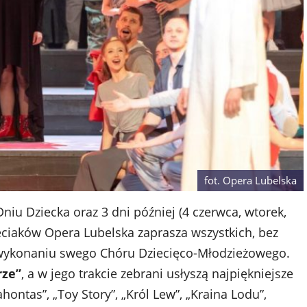
fot. Opera Lubelska
Dniu Dziecka oraz 3 dni później (4 czerwca, wtorek,
ieciaków Opera Lubelska zaprasza wszystkich, bez
 wykonaniu swego Chóru Dziecięco-Młodzieżowego.
rze”
, a w jego trakcie zebrani usłyszą najpiękniejsze
hontas”, „Toy Story”, „Król Lew”, „Kraina Lodu”,