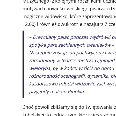
Muzycznego) z kolejnymi rocznikami uczni
motywach powieści włoskiego pisarza i dzie
magiczne widowisko, które zaprezentowane 
12.00) i również dwukrotnie nazajutrz 7 czer
– Drewniany pajac podczas wędrówki po 
spotyka parę zachłannych cwaniaków – li
Następnie zostaje on pochwycony i wzię
zatrudniony w teatrze mistrza Ognioja
wieloryba, by w końcu wrócić do domu 
różnorodność scenografii, dynamika, pi
każdorazowo młodzi widzowie zachwycają
przygody małego Pinokia.
Choć powoli zbliżamy się do świętowania 
Lubelskiej, to jednak tym, którzy jeszcze m