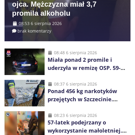
ojca. Mężczyzna miał 3,7
promila alkoholu
08:53 6 sierpnia 2026
brak komentarzy
08:48 6 sierpnia 2026
Miała ponad 2 promile i
uderzyła w remizę OSP. 59-
latka zatrzymana przez
policję
08:37 6 sierpnia 2026
Ponad 456 kg narkotyków
przejętych w Szczecinie.
Czarnorynkowa wartość sięga
27 mln zł
08:23 6 sierpnia 2026
57-latek podejrzany o
wykorzystanie małoletniej.