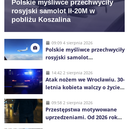
Polskie myśliwce przechwyciły
rosyjski samolot Ił-20M w
pobliżu Koszalina
09:09 4 sierpnia 2026
Polskie myśliwce przechwyciły
rosyjski samolot
rozpoznawczy nad Bałtykiem
14:42 2 sierpnia 2026
Atak nożem we Wrocławiu. 30-
letnia kobieta walczy o życie,
zatrzymano 18-letniego
obywatela Ukrainy
09:58 2 sierpnia 2026
Przestępstwa motywowane
uprzedzeniami. Od 2026 roku
obowiązują nowe zasady