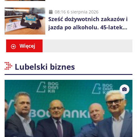
Współpracował z młodzieżą i
cieszył się lokalnym
08:16 6 sierpnia 2026
Sześć dożywotnich zakazów i
autorytetem
jazda po alkoholu. 45-latek
zatrzymany po kolizji w
Wołominie
Więcej
Lubelski biznes