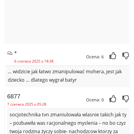
*
Ocena: 6
6 czerwca 2025 o 18:38
… widzicie jak łatwo zmanipulować mohera, jest jak
dziecko … dlatego wygrał batyr
6877
Ocena: 0
7 czerwca 2025 o 05:28
socjotechnika tvn zmaniulowała wlasnie takich jak ty
– pozbawiła was racjonalnego myslenia – no bo czyz
twoja rodzina życzy sobie- nachodzcow ktorzy za