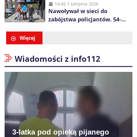
liczenia danych
14:45 1 sierpnia 2026
Nawoływał w sieci do
zabójstwa policjantów. 54-
latek zatrzymany po kilku
godzinach
Więcej
Wiadomości z info112
3-latka pod opieką pijanego