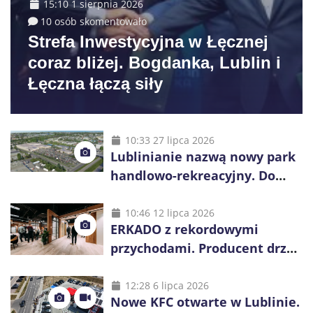
15:10 1 sierpnia 2026
10 osób skomentowało
Strefa Inwestycyjna w Łęcznej
coraz bliżej. Bogdanka, Lublin i
Łęczna łączą siły
10:33 27 lipca 2026
Lublinianie nazwą nowy park
handlowo-rekreacyjny. Do
wygrania 10 tys. zł
10:46 12 lipca 2026
ERKADO z rekordowymi
przychodami. Producent drzwi
świętuje 50-lecie i przyspiesza
inwestycje
12:28 6 lipca 2026
Nowe KFC otwarte w Lublinie.