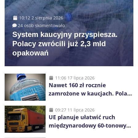
10:12 2 sierpnia 2026
24 osób skomentowało
System kaucyjny przyspiesza.
Polacy zwrócili już 2,3 mld
opakowań
11:06 17 lipca 2026
Nawet 160 zł rocznie
zamrożone w kaucjach. Polacy
mogą tracić pieniądze przez
vouchery
09:27 11 lipca 2026
UE planuje ułatwić ruch
międzynarodowy 60-tonowych
ciężarówek. Kolej obawia się