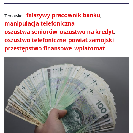
fałszywy pracownik banku
manipulacja telefoniczna
oszustwa seniorów
oszustwo na kredyt
oszustwo telefoniczne
powiat zamojski
przestępstwo finansowe
wpłatomat