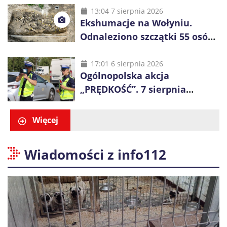
48 godzin
13:04 7 sierpnia 2026
Ekshumacje na Wołyniu.
Odnaleziono szczątki 55 osób,
niemal połowa to dzieci
17:01 6 sierpnia 2026
Ogólnopolska akcja
„PRĘDKOŚĆ”. 7 sierpnia
policjanci ruszą z kontrolami
Więcej
Wiadomości z info112