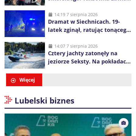
kilka metrów nad Odrą
14:19 7 sierpnia 2026
Dramat w Siechnicach. 19-
latek zginął, ratując tonącego
14-latka
14:07 7 sierpnia 2026
Cztery jachty zatonęły na
jeziorze Seksty. Na pokładach
było 37 osób, w tym 29
małoletnich
Więcej
Lubelski biznes