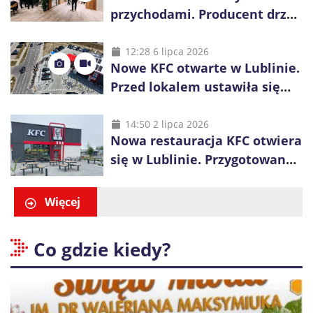
przychodami. Producent drzwi
świętuje 50-lecie i przyspiesza
inwestycje
12:28 6 lipca 2026
Nowe KFC otwarte w Lublinie.
Przed lokalem ustawiła się
długa kolejka
14:50 2 lipca 2026
Nowa restauracja KFC otwiera
się w Lublinie. Przygotowano
promocje dla pierwszych gości
Więcej
Co gdzie kiedy?