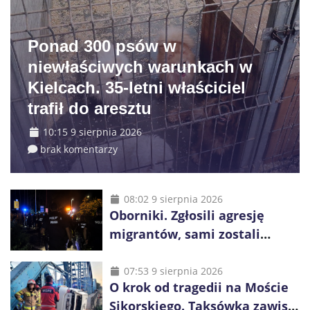
Ponad 300 psów w
niewłaściwych warunkach w
Kielcach. 35-letni właściciel
trafił do aresztu
10:15 9 sierpnia 2026
brak komentarzy
08:02 9 sierpnia 2026
Oborniki. Zgłosili agresję
migrantów, sami zostali
zatrzymani. Policja ujawniła
proceder
07:53 9 sierpnia 2026
O krok od tragedii na Moście
Sikorskiego. Taksówka zawisła