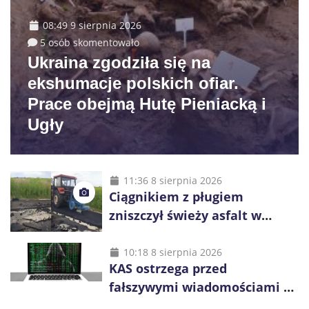
08:49 9 sierpnia 2026
5 osób skomentowało
Ukraina zgodziła się na
ekshumacje polskich ofiar.
Prace obejmą Hutę Pieniacką i
Ugły
11:36 8 sierpnia 2026
Ciągnikiem z pługiem
zniszczył świeży asfalt w
Gliwicach. Policja zatrzymała
60-latka
10:18 8 sierpnia 2026
KAS ostrzega przed
fałszywymi wiadomościami o
zwrocie podatku. Oszuści dają