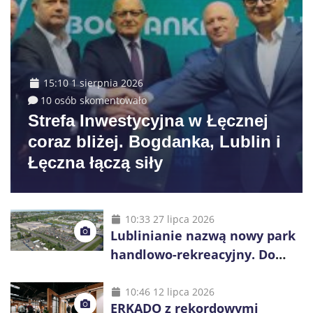
15:10 1 sierpnia 2026
10 osób skomentowało
Strefa Inwestycyjna w Łęcznej
coraz bliżej. Bogdanka, Lublin i
Łęczna łączą siły
10:33 27 lipca 2026
Lublinianie nazwą nowy park
handlowo-rekreacyjny. Do
wygrania 10 tys. zł
10:46 12 lipca 2026
ERKADO z rekordowymi