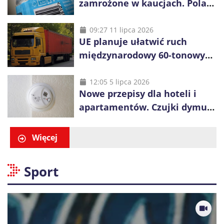
zamrożone w kaucjach. Polacy
mogą tracić pieniądze przez
vouchery
09:27 11 lipca 2026
UE planuje ułatwić ruch
międzynarodowy 60-tonowych
ciężarówek. Kolej obawia się
konkurencji
12:05 5 lipca 2026
Nowe przepisy dla hoteli i
apartamentów. Czujki dymu
są już obowiązkowe
Więcej
Sport