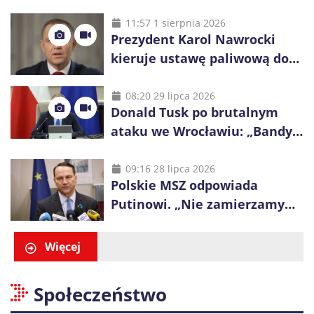
powietrznej: „Rakieta
zostałaby zestrzelona”
11:57 1 sierpnia 2026
Prezydent Karol Nawrocki
kieruje ustawę paliwową do
Trybunału Konstytucyjnego.
Ostrzega przed podwyżkami
08:20 29 lipca 2026
Donald Tusk po brutalnym
ataku we Wrocławiu: „Bandyci
nie mogą dyktować zasad na
polskich ulicach”
09:16 28 lipca 2026
Polskie MSZ odpowiada
Putinowi. „Nie zamierzamy
wysuwać roszczeń wobec
Ukrainy”
Więcej
Społeczeństwo