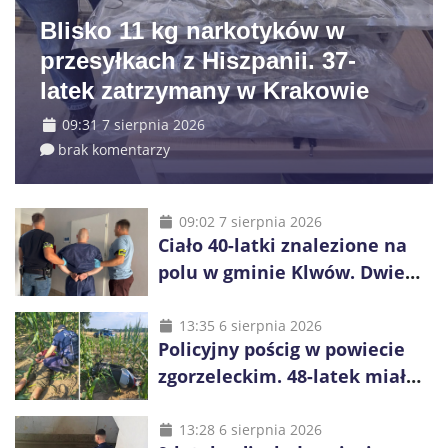
Blisko 11 kg narkotyków w
przesyłkach z Hiszpanii. 37-
latek zatrzymany w Krakowie
09:31 7 sierpnia 2026
brak komentarzy
09:02 7 sierpnia 2026
Ciało 40-latki znalezione na
polu w gminie Klwów. Dwie
osoby z zarzutami zabójstwa
13:35 6 sierpnia 2026
Policyjny pościg w powiecie
zgorzeleckim. 48-latek miał
pięć zakazów i był
poszukiwany
13:28 6 sierpnia 2026