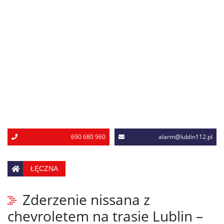
690 680 960
alarm@lublin112.pl
ŁĘCZNA
Zderzenie nissana z
chevroletem na trasie Lublin –