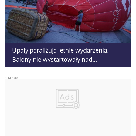
Upały paraliżują letnie wydarzenia.
Balony nie wystartowały nad
Nałęczowem, odwoływane są treningi i
warsztaty