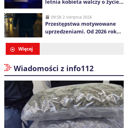
letnia kobieta walczy o życie,
zatrzymano 18-letniego
obywatela Ukrainy
09:58 2 sierpnia 2026
Przestępstwa motywowane
uprzedzeniami. Od 2026 roku
obowiązują nowe zasady
liczenia danych
Więcej
Wiadomości z info112