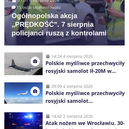
17:01 6 sierpnia 2026
15 osób skomentowało
Ogólnopolska akcja
„PRĘDKOŚĆ”. 7 sierpnia
policjanci ruszą z kontrolami
14:24 4 sierpnia 2026
Polskie myśliwce przechwyciły
rosyjski samolot Ił-20M w
pobliżu Koszalina
09:09 4 sierpnia 2026
Polskie myśliwce przechwyciły
rosyjski samolot
rozpoznawczy nad Bałtykiem
14:42 2 sierpnia 2026
Atak nożem we Wrocławiu. 30-