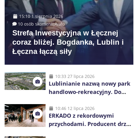
15:10 1 sierpnia 2026
10 osób skomentowało
Strefa Inwestycyjna w Łęcznej
coraz bliżej. Bogdanka, Lublin i
Łęczna łączą siły
10:33 27 lipca 2026
Lublinianie nazwą nowy park
handlowo-rekreacyjny. Do
wygrania 10 tys. zł
10:46 12 lipca 2026
ERKADO z rekordowymi
przychodami. Producent drzwi
świętuje 50-lecie i przyspiesza