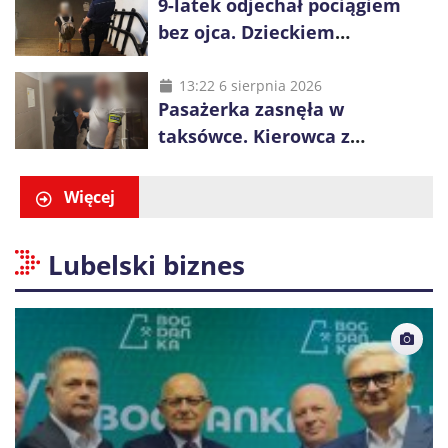
9-latek odjechał pociągiem
bez ojca. Dzieckiem
zaopiekowali się pasażerowie
i kierownik składu
13:22 6 sierpnia 2026
Pasażerka zasnęła w
taksówce. Kierowca z
Kazachstanu miał wywieźć ją
na obrzeża Wrocławia
Więcej
Lubelski biznes