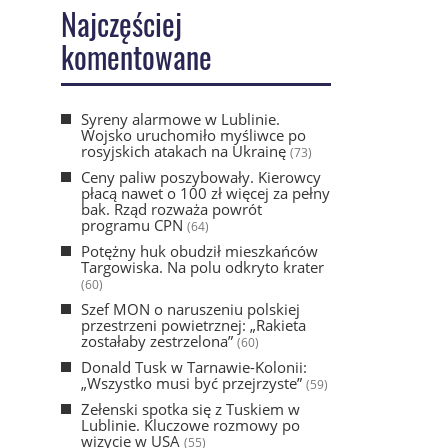
Najczęściej
komentowane
Syreny alarmowe w Lublinie.
Wojsko uruchomiło myśliwce po
rosyjskich atakach na Ukrainę
(73)
Ceny paliw poszybowały. Kierowcy
płacą nawet o 100 zł więcej za pełny
bak. Rząd rozważa powrót
programu CPN
(64)
Potężny huk obudził mieszkańców
Targowiska. Na polu odkryto krater
(60)
Szef MON o naruszeniu polskiej
przestrzeni powietrznej: „Rakieta
zostałaby zestrzelona”
(60)
Donald Tusk w Tarnawie-Kolonii:
„Wszystko musi być przejrzyste”
(59)
Zełenski spotka się z Tuskiem w
Lublinie. Kluczowe rozmowy po
wizycie w USA
(55)