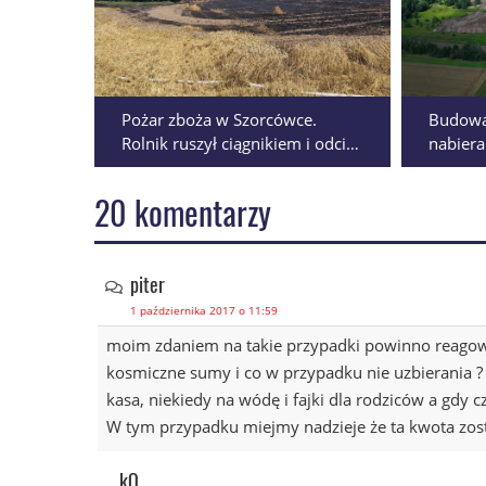
Pożar zboża w Szorcówce.
Budowa
Rolnik ruszył ciągnikiem i odciął
nabiera
drogę płomieniom
budowy
AKTUALIZACJA
prac
20 komentarzy
piter
1 października 2017 o 11:59
moim zdaniem na takie przypadki powinno reagowa
kosmiczne sumy i co w przypadku nie uzbierania ? d
kasa, niekiedy na wódę i fajki dla rodziców a gdy
W tym przypadku miejmy nadzieje że ta kwota zos
kO