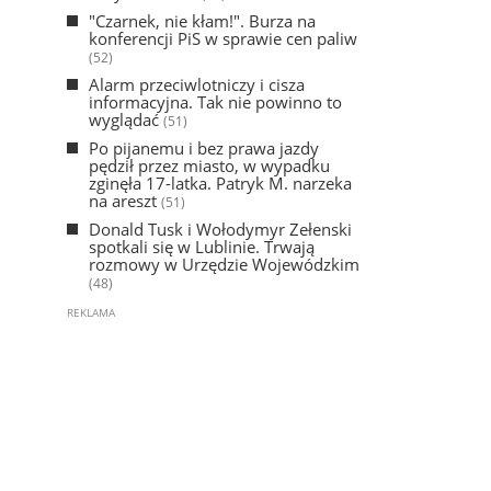
"Czarnek, nie kłam!". Burza na
konferencji PiS w sprawie cen paliw
(52)
Alarm przeciwlotniczy i cisza
informacyjna. Tak nie powinno to
wyglądać
(51)
Po pijanemu i bez prawa jazdy
pędził przez miasto, w wypadku
zginęła 17-latka. Patryk M. narzeka
na areszt
(51)
Donald Tusk i Wołodymyr Zełenski
spotkali się w Lublinie. Trwają
rozmowy w Urzędzie Wojewódzkim
(48)