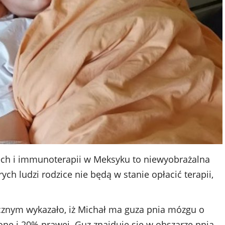
ech i immunoterapii w Meksyku to niewyobrażalna
ych ludzi rodzice nie będą w stanie opłacić terapii,
nym wykazało, iż Michał ma guza pnia mózgu o
onę i 20% prawej. Guz znajduje się w obszarze pnia