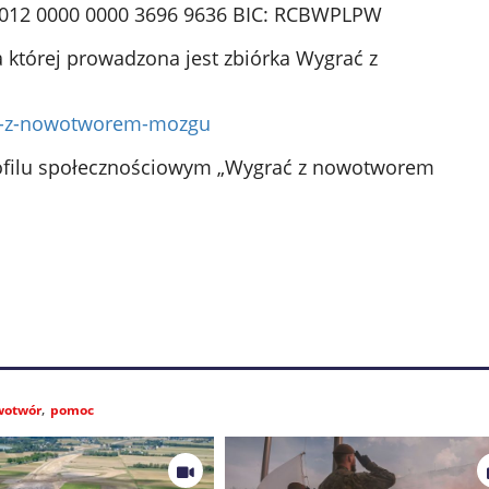
 0012 0000 0000 3696 9636 BIC: RCBWPLPW
 której prowadzona jest zbiórka Wygrać z
c-z-nowotworem-mozgu
rofilu społecznościowym „Wygrać z nowotworem
wotwór
pomoc