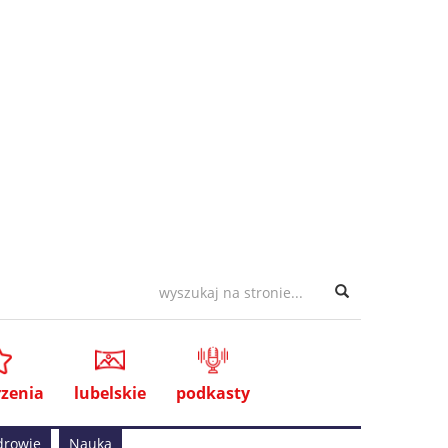
zenia
lubelskie
podkasty
drowie
Nauka