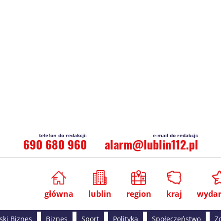
690 680 960
alarm@lublin112.pl
główna
lublin
region
kraj
wydar
ski Biznes
Biznes
Sport
Polityka
Społeczeństwo
Z