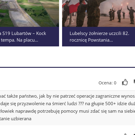
 S19 Lubartów – Kock
Lubelscy żołnierze uczcili 82.
 tempa. Na placu
rocznicę Powstania
 widać pierwsze efekty
Warszawskiego
Ocena: 0
ć także państwo, jak by nie patrzeć operacje zagraniczne wynos
aje się przyzwolenie na śmierć ludzi ??? na głupie 500+ idzie du
 człowiek naprawdę potrzebuję pomocy musi zdać się sam na siebi
tanie uzbierana