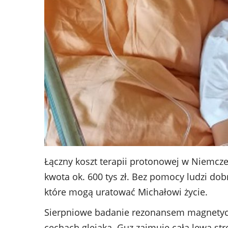
Łączny koszt terapii protonowej w Niemcz
kwota ok. 600 tys zł. Bez pomocy ludzi dobr
które mogą uratować Michałowi życie.
Sierpniowe badanie rezonansem magnetycz
cechach glejaka. Guz zajmuje całą lewą str