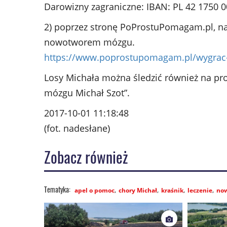
Darowizny zagraniczne: IBAN: PL 42 1750
2) poprzez stronę PoProstuPomagam.pl, na
nowotworem mózgu.
https://www.poprostupomagam.pl/wygra
Losy Michała można śledzić również na p
mózgu Michał Szot”.
2017-10-01 11:18:48
(fot. nadesłane)
Zobacz również
apel o pomoc
chory Michał
kraśnik
leczenie
no