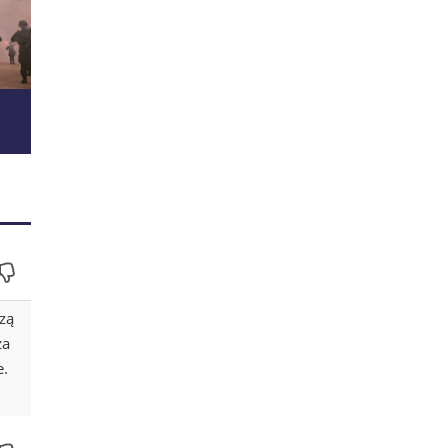
zą
ża
e.