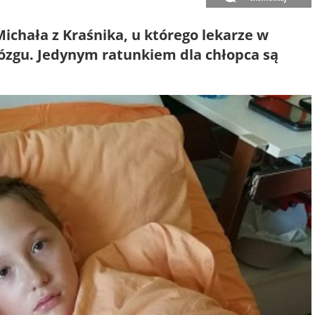
ichała z Kraśnika, u którego lekarze w
zgu. Jedynym ratunkiem dla chłopca są