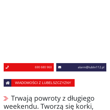
690 680 960
alarm@lublin112.pl
WIADOMOŚCI Z LUBELSZCZYZNY
Trwają powroty z długiego
weekendu. Tworzą się korki,