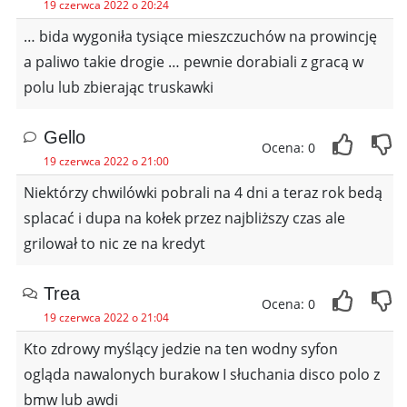
19 czerwca 2022 o 20:24
… bida wygoniła tysiące mieszczuchów na prowincję
a paliwo takie drogie … pewnie dorabiali z gracą w
polu lub zbierając truskawki
Gello
Ocena: 0
19 czerwca 2022 o 21:00
Niektórzy chwilówki pobrali na 4 dni a teraz rok bedą
splacać i dupa na kołek przez najbliższy czas ale
grilował to nic ze na kredyt
Trea
Ocena: 0
19 czerwca 2022 o 21:04
Kto zdrowy myślący jedzie na ten wodny syfon
ogląda nawalonych burakow I słuchania disco polo z
bmw lub awdi