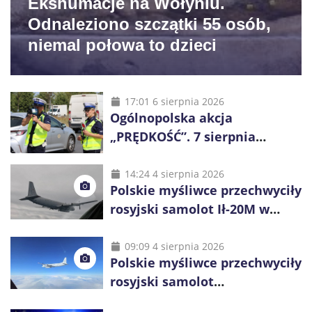
Ekshumacje na Wołyniu.
Odnaleziono szczątki 55 osób,
niemal połowa to dzieci
17:01 6 sierpnia 2026
Ogólnopolska akcja
„PRĘDKOŚĆ”. 7 sierpnia
policjanci ruszą z kontrolami
14:24 4 sierpnia 2026
Polskie myśliwce przechwyciły
rosyjski samolot Ił-20M w
pobliżu Koszalina
09:09 4 sierpnia 2026
Polskie myśliwce przechwyciły
rosyjski samolot
rozpoznawczy nad Bałtykiem