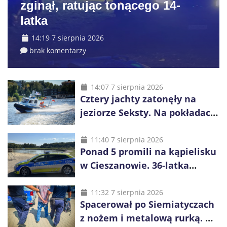
zginął, ratując tonącego 14-
latka
14:19 7 sierpnia 2026
brak komentarzy
14:07 7 sierpnia 2026
Cztery jachty zatonęły na
jeziorze Seksty. Na pokładach
było 37 osób, w tym 29
małoletnich
11:40 7 sierpnia 2026
Ponad 5 promili na kąpielisku
w Cieszanowie. 36-latka
wcześniej została wyciągnięta
z wody
11:32 7 sierpnia 2026
Spacerował po Siemiatyczach
z nożem i metalową rurką. W