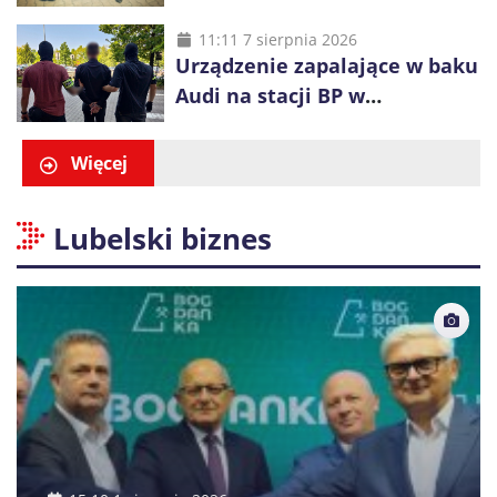
plecaku miał skradziony
alkohol i perfumy
11:11 7 sierpnia 2026
Urządzenie zapalające w baku
Audi na stacji BP w
Swarzędzu. Zatrzymano
właściciela auta
Więcej
Lubelski biznes