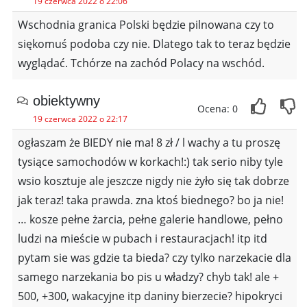
19 czerwca 2022 o 22:06
Wschodnia granica Polski będzie pilnowana czy to
siękomuś podoba czy nie. Dlatego tak to teraz będzie
wyglądać. Tchórze na zachód Polacy na wschód.
obiektywny
Ocena: 0
19 czerwca 2022 o 22:17
ogłaszam że BIEDY nie ma! 8 zł / l wachy a tu proszę
tysiące samochodów w korkach!:) tak serio niby tyle
wsio kosztuje ale jeszcze nigdy nie żyło się tak dobrze
jak teraz! taka prawda. zna ktoś biednego? bo ja nie!
… kosze pełne żarcia, pełne galerie handlowe, pełno
ludzi na mieście w pubach i restauracjach! itp itd
pytam sie was gdzie ta bieda? czy tylko narzekacie dla
samego narzekania bo pis u władzy? chyb tak! ale +
500, +300, wakacyjne itp daniny bierzecie? hipokryci