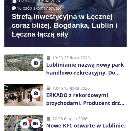
15:10 1 sierpnia 2026
10 osób skomentowało
Strefa Inwestycyjna w Łęcznej
coraz bliżej. Bogdanka, Lublin i
Łęczna łączą siły
10:33 27 lipca 2026
Lublinianie nazwą nowy park
handlowo-rekreacyjny. Do
wygrania 10 tys. zł
10:46 12 lipca 2026
ERKADO z rekordowymi
przychodami. Producent drzwi
świętuje 50-lecie i przyspiesza
inwestycje
12:28 6 lipca 2026
Nowe KFC otwarte w Lublinie.