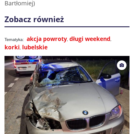
Bartłomiej)
Zobacz również
akcja powroty
długi weekend
korki
lubelskie