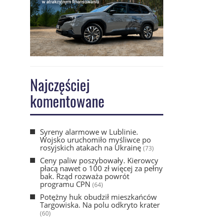
Najczęściej
komentowane
Syreny alarmowe w Lublinie.
Wojsko uruchomiło myśliwce po
rosyjskich atakach na Ukrainę
(73)
Ceny paliw poszybowały. Kierowcy
płacą nawet o 100 zł więcej za pełny
bak. Rząd rozważa powrót
programu CPN
(64)
Potężny huk obudził mieszkańców
Targowiska. Na polu odkryto krater
(60)