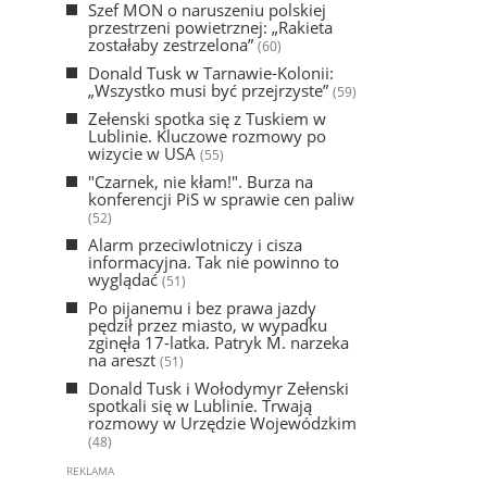
Szef MON o naruszeniu polskiej
przestrzeni powietrznej: „Rakieta
zostałaby zestrzelona”
(60)
Donald Tusk w Tarnawie-Kolonii:
„Wszystko musi być przejrzyste”
(59)
Zełenski spotka się z Tuskiem w
Lublinie. Kluczowe rozmowy po
wizycie w USA
(55)
"Czarnek, nie kłam!". Burza na
konferencji PiS w sprawie cen paliw
(52)
Alarm przeciwlotniczy i cisza
informacyjna. Tak nie powinno to
wyglądać
(51)
Po pijanemu i bez prawa jazdy
pędził przez miasto, w wypadku
zginęła 17-latka. Patryk M. narzeka
na areszt
(51)
Donald Tusk i Wołodymyr Zełenski
spotkali się w Lublinie. Trwają
rozmowy w Urzędzie Wojewódzkim
(48)