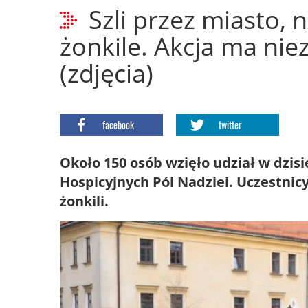
Szli przez miasto,
żonkile. Akcja ma nie
(zdjęcia)
facebook
twitter
Około 150 osób wzięło udział w dzi
Hospicyjnych Pól Nadziei. Uczestni
żonkili.