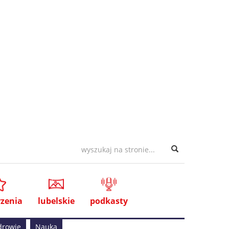
zenia
lubelskie
podkasty
drowie
Nauka