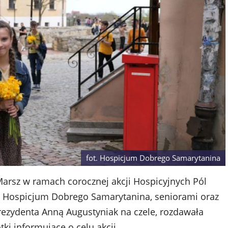
fot. Hospicjum Dobrego Samarytanina
Marsz w ramach corocznej akcji Hospicyjnych Pól
mi Hospicjum Dobrego Samarytanina, seniorami oraz
rezydenta Anną Augustyniak na czele, rozdawała
i informujące o celu akcji.