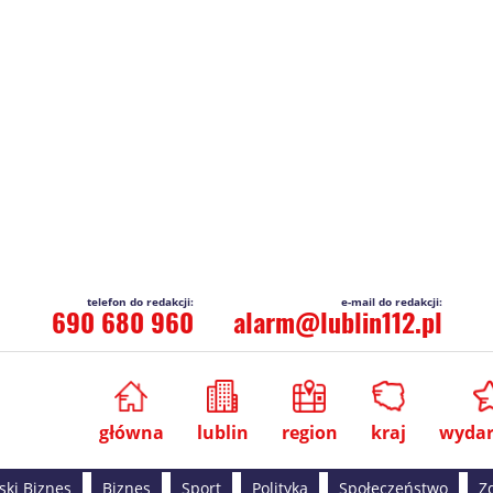
690 680 960
alarm@lublin112.pl
główna
lublin
region
kraj
wydar
ski Biznes
Biznes
Sport
Polityka
Społeczeństwo
Z