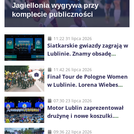
Jagiellonia wygrywa przy
komplecie publiczności
11:22 31 lipca 2026
Siatkarskie gwiazdy zagrają w
Lublinie. Znamy obsadę
Bogdanka Volley Cup 2026
11:42 26 lipca 2026
Finał Tour de Pologne Women
w Lublinie. Lorena Wiebes
broni prowadzenia
07:30 23 lipca 2026
Motor Lublin zaprezentował
drużynę i nowe koszulki.
Mariusz Misiura poprowadzi
zespół w sezonie 2026/27
09:36 22 lipca 2026