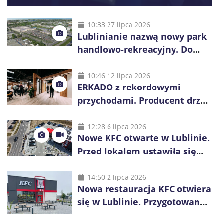
10:33 27 lipca 2026
Lublinianie nazwą nowy park
handlowo-rekreacyjny. Do
wygrania 10 tys. zł
10:46 12 lipca 2026
ERKADO z rekordowymi
przychodami. Producent drzwi
świętuje 50-lecie i przyspiesza
inwestycje
12:28 6 lipca 2026
Nowe KFC otwarte w Lublinie.
Przed lokalem ustawiła się
długa kolejka
14:50 2 lipca 2026
Nowa restauracja KFC otwiera
się w Lublinie. Przygotowano
promocje dla pierwszych gości