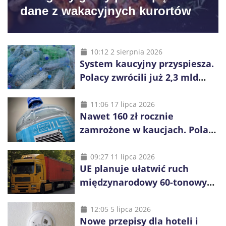
dane z wakacyjnych kurortów
10:12 2 sierpnia 2026
System kaucyjny przyspiesza.
Polacy zwrócili już 2,3 mld
opakowań
11:06 17 lipca 2026
Nawet 160 zł rocznie
zamrożone w kaucjach. Polacy
mogą tracić pieniądze przez
vouchery
09:27 11 lipca 2026
UE planuje ułatwić ruch
międzynarodowy 60-tonowych
ciężarówek. Kolej obawia się
konkurencji
12:05 5 lipca 2026
Nowe przepisy dla hoteli i