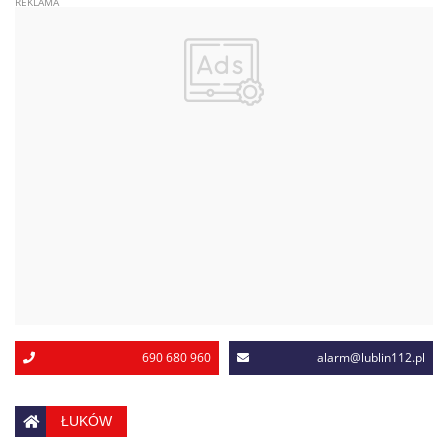
690 680 960
alarm@lublin112.pl
ŁUKÓW