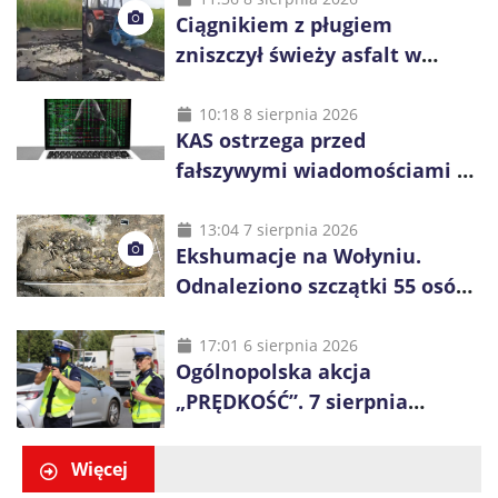
Ciągnikiem z pługiem
zniszczył świeży asfalt w
Gliwicach. Policja zatrzymała
60-latka
10:18 8 sierpnia 2026
KAS ostrzega przed
fałszywymi wiadomościami o
zwrocie podatku. Oszuści dają
48 godzin
13:04 7 sierpnia 2026
Ekshumacje na Wołyniu.
Odnaleziono szczątki 55 osób,
niemal połowa to dzieci
17:01 6 sierpnia 2026
Ogólnopolska akcja
„PRĘDKOŚĆ”. 7 sierpnia
policjanci ruszą z kontrolami
Więcej