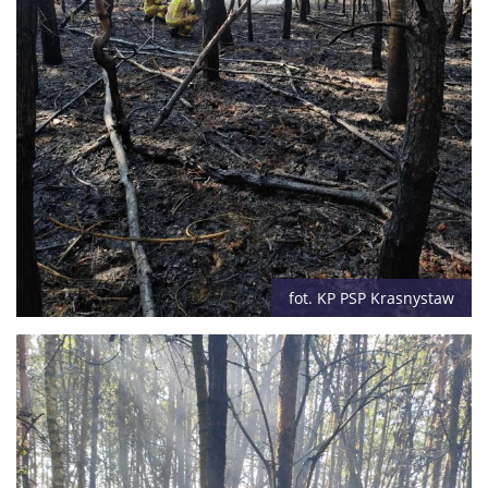
fot. KP PSP Krasnystaw