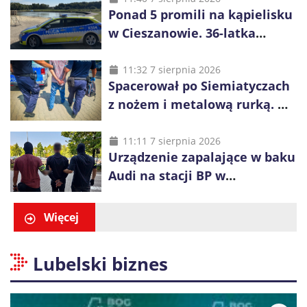
Ponad 5 promili na kąpielisku
w Cieszanowie. 36-latka
wcześniej została wyciągnięta
z wody
11:32 7 sierpnia 2026
Spacerował po Siemiatyczach
z nożem i metalową rurką. W
plecaku miał skradziony
alkohol i perfumy
11:11 7 sierpnia 2026
Urządzenie zapalające w baku
Audi na stacji BP w
Swarzędzu. Zatrzymano
właściciela auta
Więcej
Lubelski biznes