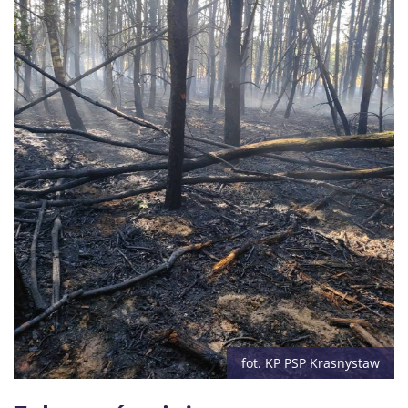
fot. KP PSP Krasnystaw