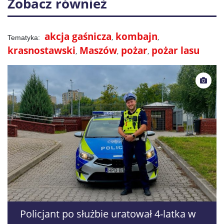
Zobacz również
akcja gaśnicza
kombajn
krasnostawski
Maszów
pożar
pożar lasu
Policjant po służbie uratował 4-latka w