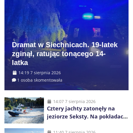
Dramat w Siechnicach. 19-latek
zginął, ratując tonącego 14-
latka
14:19 7 sierpnia 2026
1 osoba skomentowała
14:07 7 sierpnia 2026
Cztery jachty zatonęły na
jeziorze Seksty. Na pokładach
było 37 osób, w tym 29
małoletnich
11:40 7 sierpnia 2026