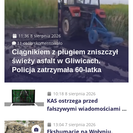
11:36 8 sierpnia 2026
11 osób skomentowało
Ciągnikiem z pługiem zniszczył
świeży asfalt w Gliwicach.
Policja zatrzymała 60-latka
10:18 8 sierpnia 2026
KAS ostrzega przed
fałszywymi wiadomościami o
zwrocie podatku. Oszuści dają
48 godzin
13:04 7 sierpnia 2026
Ekshumacje na Wołyniu.