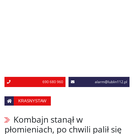
690 680 960
alarm@lublin112.pl
KRASNYSTAW
Kombajn stanął w
płomieniach, po chwili palił się