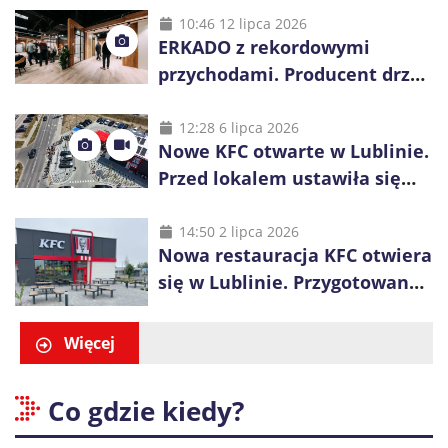
10:46 12 lipca 2026
ERKADO z rekordowymi
przychodami. Producent drzwi
świętuje 50-lecie i przyspiesza
inwestycje
12:28 6 lipca 2026
Nowe KFC otwarte w Lublinie.
Przed lokalem ustawiła się
długa kolejka
14:50 2 lipca 2026
Nowa restauracja KFC otwiera
się w Lublinie. Przygotowano
promocje dla pierwszych gości
Więcej
Co gdzie kiedy?