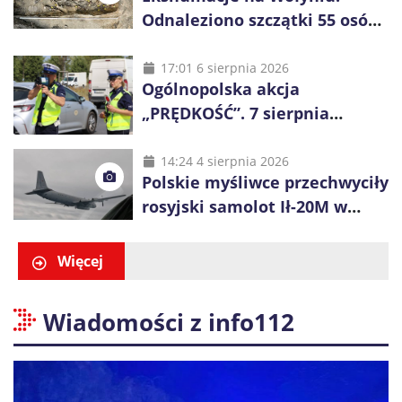
Odnaleziono szczątki 55 osób,
niemal połowa to dzieci
17:01 6 sierpnia 2026
Ogólnopolska akcja
„PRĘDKOŚĆ”. 7 sierpnia
policjanci ruszą z kontrolami
14:24 4 sierpnia 2026
Polskie myśliwce przechwyciły
rosyjski samolot Ił-20M w
pobliżu Koszalina
Więcej
Wiadomości z info112