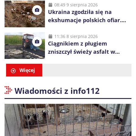
08:49 9 sierpnia 2026
Ukraina zgodziła się na
ekshumacje polskich ofiar.
Prace obejmą Hutę Pieniacką
i Ugły
11:36 8 sierpnia 2026
Ciągnikiem z pługiem
zniszczył świeży asfalt w
Gliwicach. Policja zatrzymała
60-latka
Więcej
Wiadomości z info112