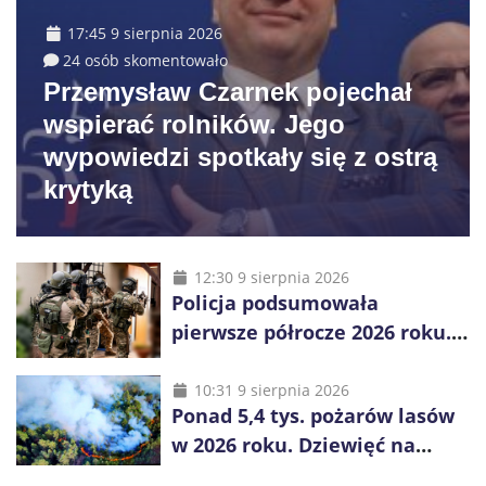
17:45 9 sierpnia 2026
24 osób skomentowało
Przemysław Czarnek pojechał
wspierać rolników. Jego
wypowiedzi spotkały się z ostrą
krytyką
12:30 9 sierpnia 2026
Policja podsumowała
pierwsze półrocze 2026 roku.
Rekordowe 92,3 tony
zabezpieczonych narkotyków
10:31 9 sierpnia 2026
Ponad 5,4 tys. pożarów lasów
w 2026 roku. Dziewięć na
dziesięć powoduje człowiek