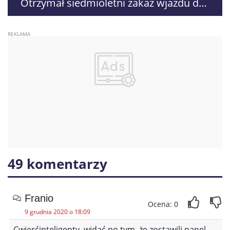
Otrzymał siedmioletni zakaz wjazdu do
strefy Schengen
49 komentarzy
Franio
Ocena: 0
9 grudnia 2020 o 18:09
Cwierćinteligenty, widać po tym, że zostawili panel