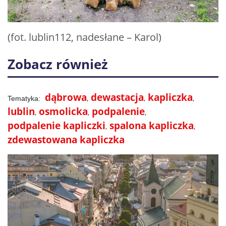
(fot. lublin112, nadesłane – Karol)
Zobacz również
dąbrowa
dewastacja
kapliczka
lublin
osmolicka
podpalenie
podpalenie kapliczki
spalona kapliczka
zdewastowana kapliczka