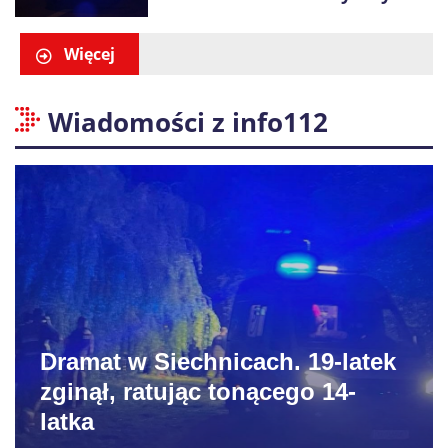
zatrzymano 18-letniego
obywatela Ukrainy
Więcej
Wiadomości z info112
Dramat w Siechnicach. 19-latek
zginął, ratując tonącego 14-
latka