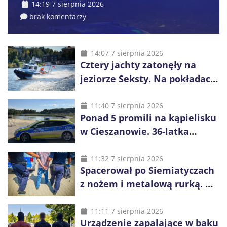
14:19 7 sierpnia 2026
brak komentarzy
14:07 7 sierpnia 2026
Cztery jachty zatonęły na
jeziorze Seksty. Na pokładach
było 37 osób, w tym 29
małoletnich
11:40 7 sierpnia 2026
Ponad 5 promili na kąpielisku
w Cieszanowie. 36-latka
wcześniej została wyciągnięta
z wody
11:32 7 sierpnia 2026
Spacerował po Siemiatyczach
z nożem i metalową rurką. W
plecaku miał skradziony
alkohol i perfumy
11:11 7 sierpnia 2026
Urządzenie zapalające w baku