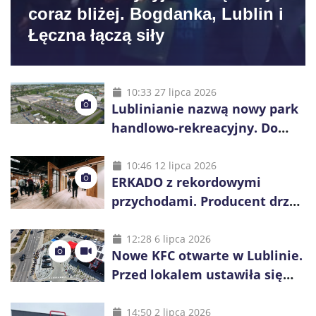
coraz bliżej. Bogdanka, Lublin i
Łęczna łączą siły
10:33 27 lipca 2026
Lublinianie nazwą nowy park
handlowo-rekreacyjny. Do
wygrania 10 tys. zł
10:46 12 lipca 2026
ERKADO z rekordowymi
przychodami. Producent drzwi
świętuje 50-lecie i przyspiesza
inwestycje
12:28 6 lipca 2026
Nowe KFC otwarte w Lublinie.
Przed lokalem ustawiła się
długa kolejka
14:50 2 lipca 2026