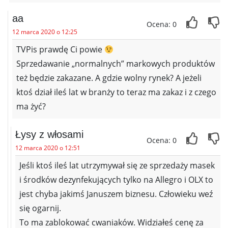
aa
Ocena: 0
12 marca 2020 o 12:25
TVPis prawdę Ci powie
Sprzedawanie „normalnych” markowych produktów
też będzie zakazane. A gdzie wolny rynek? A jeżeli
ktoś dział ileś lat w branży to teraz ma zakaz i z czego
ma żyć?
Łysy z włosami
Ocena: 0
12 marca 2020 o 12:51
Jeśli ktoś ileś lat utrzymywał się ze sprzedaży masek
i środków dezynfekujących tylko na Allegro i OLX to
jest chyba jakimś Januszem biznesu. Człowieku weź
się ogarnij.
To ma zablokować cwaniaków. Widziałeś cenę za