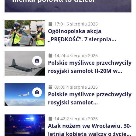
17:01 6 sierpnia 2026
Ogólnopolska akcja
„PRĘDKOŚĆ”. 7 sierpnia
policjanci ruszą z kontrolami
14:24 4 sierpnia 2026
Polskie myśliwce przechwyciły
rosyjski samolot Ił-20M w
pobliżu Koszalina
09:09 4 sierpnia 2026
Polskie myśliwce przechwyciły
rosyjski samolot
rozpoznawczy nad Bałtykiem
14:42 2 sierpnia 2026
Atak nożem we Wrocławiu. 30-
letnia kobieta walczy o życie,