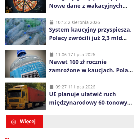
Nowe dane z wakacyjnych
kurortów
10:12 2 sierpnia 2026
System kaucyjny przyspiesza.
Polacy zwrócili już 2,3 mld
opakowań
11:06 17 lipca 2026
Nawet 160 zł rocznie
zamrożone w kaucjach. Polacy
mogą tracić pieniądze przez
vouchery
09:27 11 lipca 2026
UE planuje ułatwić ruch
międzynarodowy 60-tonowych
ciężarówek. Kolej obawia się
konkurencji
Więcej