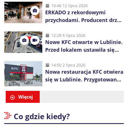
10:46 12 lipca 2026
ERKADO z rekordowymi
przychodami. Producent drzwi
świętuje 50-lecie i przyspiesza
inwestycje
12:28 6 lipca 2026
Nowe KFC otwarte w Lublinie.
Przed lokalem ustawiła się
długa kolejka
14:50 2 lipca 2026
Nowa restauracja KFC otwiera
się w Lublinie. Przygotowano
promocje dla pierwszych gości
Więcej
Co gdzie kiedy?