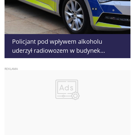
Policjant pod wpływem alkoholu
uderzył radiowozem w budynek
komendy. Grozi mu wydalenie ze służby