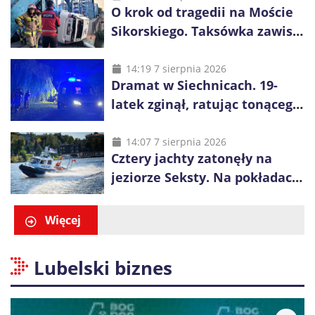
O krok od tragedii na Moście
Sikorskiego. Taksówka zawisła
kilka metrów nad Odrą
14:19 7 sierpnia 2026
Dramat w Siechnicach. 19-
latek zginął, ratując tonącego
14-latka
14:07 7 sierpnia 2026
Cztery jachty zatonęły na
jeziorze Seksty. Na pokładach
było 37 osób, w tym 29
małoletnich
Więcej
Lubelski biznes