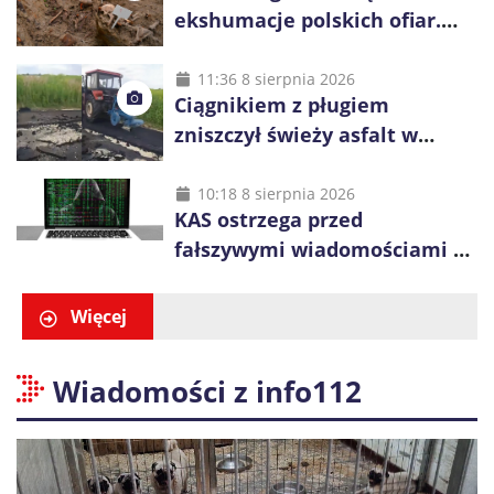
ekshumacje polskich ofiar.
Prace obejmą Hutę Pieniacką
i Ugły
11:36 8 sierpnia 2026
Ciągnikiem z pługiem
zniszczył świeży asfalt w
Gliwicach. Policja zatrzymała
60-latka
10:18 8 sierpnia 2026
KAS ostrzega przed
fałszywymi wiadomościami o
zwrocie podatku. Oszuści dają
48 godzin
Więcej
Wiadomości z info112