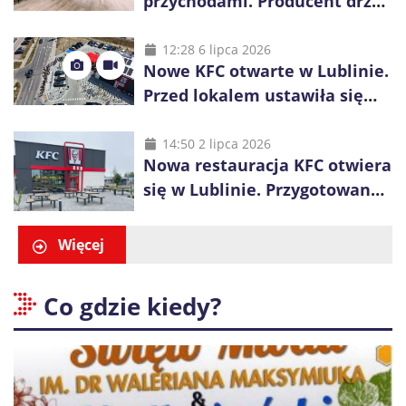
przychodami. Producent drzwi
świętuje 50-lecie i przyspiesza
inwestycje
12:28 6 lipca 2026
Nowe KFC otwarte w Lublinie.
Przed lokalem ustawiła się
długa kolejka
14:50 2 lipca 2026
Nowa restauracja KFC otwiera
się w Lublinie. Przygotowano
promocje dla pierwszych gości
Więcej
Co gdzie kiedy?