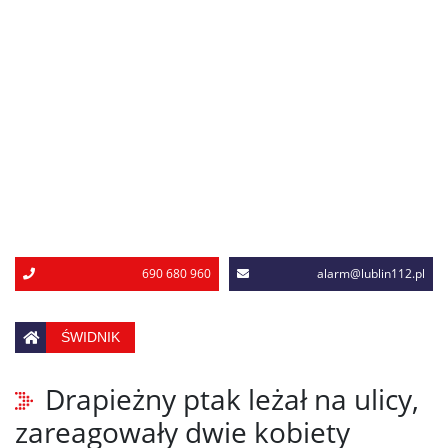
690 680 960
alarm@lublin112.pl
ŚWIDNIK
Drapieżny ptak leżał na ulicy,
zareagowały dwie kobiety