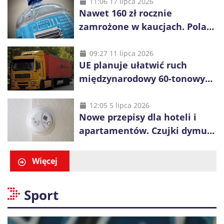
11:06 17 lipca 2026
Nawet 160 zł rocznie
zamrożone w kaucjach. Polacy
mogą tracić pieniądze przez
vouchery
09:27 11 lipca 2026
UE planuje ułatwić ruch
międzynarodowy 60-tonowych
ciężarówek. Kolej obawia się
konkurencji
12:05 5 lipca 2026
Nowe przepisy dla hoteli i
apartamentów. Czujki dymu
są już obowiązkowe
Więcej
Sport