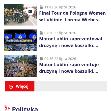
Bogdanka Volley Cup 2026
11:42 26 lipca 2026
Finał Tour de Pologne Women
w Lublinie. Lorena Wiebes
broni prowadzenia
07:30 23 lipca 2026
Motor Lublin zaprezentował
drużynę i nowe koszulki.
Mariusz Misiura poprowadzi
zespół w sezonie 2026/27
09:36 22 lipca 2026
Motor Lublin zaprezentuje
drużynę i nowe koszulki.
Spotkanie z kibicami w
Ogrodzie Saskim
Więcej
Polityka