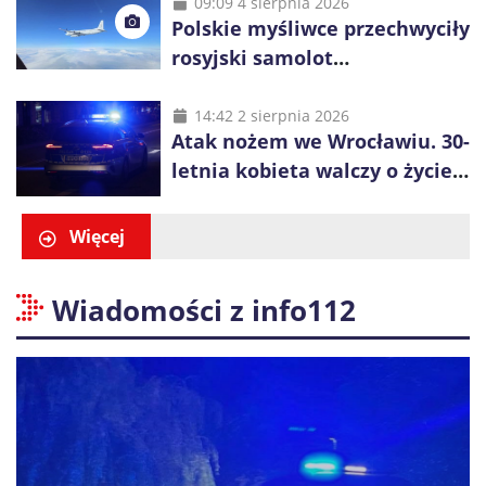
09:09 4 sierpnia 2026
Polskie myśliwce przechwyciły
rosyjski samolot
rozpoznawczy nad Bałtykiem
14:42 2 sierpnia 2026
Atak nożem we Wrocławiu. 30-
letnia kobieta walczy o życie,
zatrzymano 18-letniego
obywatela Ukrainy
Więcej
Wiadomości z info112