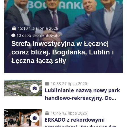
15:10 1 sierpnia 2026
10 osób skomentowało
Strefa Inwestycyjna w Łęcznej
coraz bliżej. Bogdanka, Lublin i
Łęczna łączą siły
10:33 27 lipca 2026
Lublinianie nazwą nowy park
handlowo-rekreacyjny. Do
wygrania 10 tys. zł
10:46 12 lipca 2026
ERKADO z rekordowymi