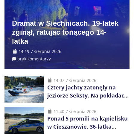
Dramat w Siechnicach. 19-latek
zginął, ratując tonącego 14-
latka
14:19 7 sierpnia 2026
brak komentarzy
14:07 7 sierpnia 2026
Cztery jachty zatonęły na
jeziorze Seksty. Na pokładach
było 37 osób, w tym 29
małoletnich
11:40 7 sierpnia 2026
Ponad 5 promili na kąpielisku
w Cieszanowie. 36-latka