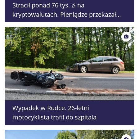
Stracił ponad 76 tys. zł na
kryptowalutach. Pieniądze przekazał
fałszywemu „kurierowi”
Wypadek w Rudce. 26-letni
motocyklista trafił do szpitala