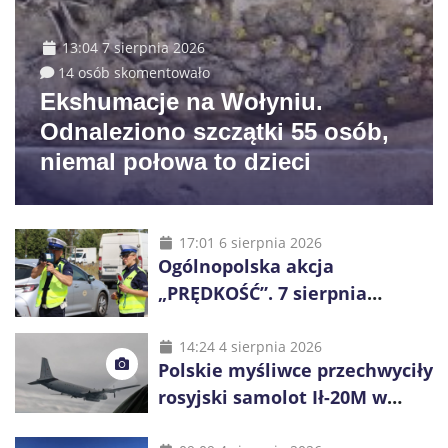
13:04 7 sierpnia 2026
14 osób skomentowało
Ekshumacje na Wołyniu.
Odnaleziono szczątki 55 osób,
niemal połowa to dzieci
17:01 6 sierpnia 2026
Ogólnopolska akcja
„PRĘDKOŚĆ”. 7 sierpnia
policjanci ruszą z kontrolami
14:24 4 sierpnia 2026
Polskie myśliwce przechwyciły
rosyjski samolot Ił-20M w
pobliżu Koszalina