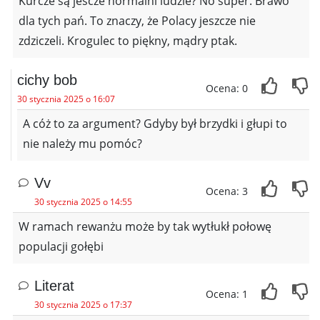
Kurcze są jescze normalni ludzie? No super. Brawo
dla tych pań. To znaczy, że Polacy jeszcze nie
zdziczeli. Krogulec to piękny, mądry ptak.
cichy bob
Ocena: 0
30 stycznia 2025 o 16:07
A cóż to za argument? Gdyby był brzydki i głupi to
nie należy mu pomóc?
Vv
Ocena: 3
30 stycznia 2025 o 14:55
W ramach rewanżu może by tak wytłukł połowę
populacji gołębi
Literat
Ocena: 1
30 stycznia 2025 o 17:37