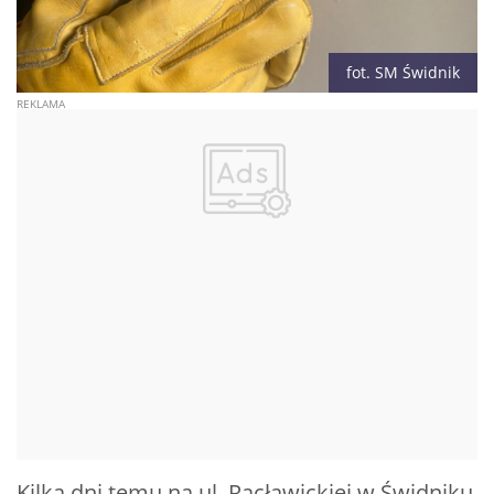
fot. SM Świdnik
Kilka dni temu na ul. Racławickiej w Świdniku