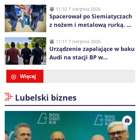
wcześniej została wyciągnięta
z wody
11:32 7 sierpnia 2026
Spacerował po Siemiatyczach
z nożem i metalową rurką. W
plecaku miał skradziony
alkohol i perfumy
11:11 7 sierpnia 2026
Urządzenie zapalające w baku
Audi na stacji BP w
Swarzędzu. Zatrzymano
właściciela auta
Więcej
Lubelski biznes