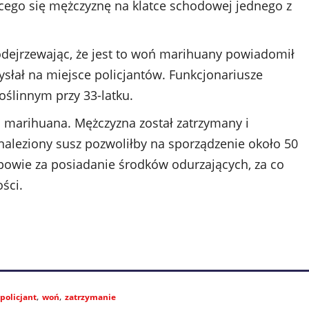
cego się mężczyznę na klatce schodowej jednego z
dejrzewając, że jest to woń marihuany powiadomił
słał na miejsce policjantów. Funkcjonariusze
oślinnym przy 33-latku.
o marihuana. Mężczyzna został zatrzymany i
naleziony susz pozwoliłby na sporządzenie około 50
powie za posiadanie środków odurzających, za co
ści.
policjant
woń
zatrzymanie