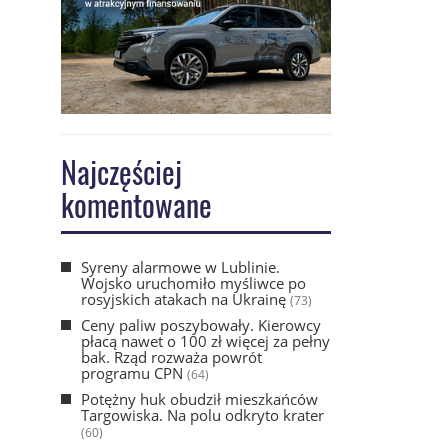
Najczęściej
komentowane
Syreny alarmowe w Lublinie.
Wojsko uruchomiło myśliwce po
rosyjskich atakach na Ukrainę
(73)
Ceny paliw poszybowały. Kierowcy
płacą nawet o 100 zł więcej za pełny
bak. Rząd rozważa powrót
programu CPN
(64)
Potężny huk obudził mieszkańców
Targowiska. Na polu odkryto krater
(60)