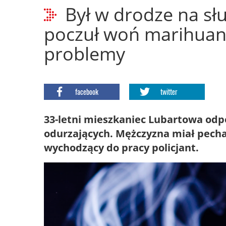
Był w drodze na sł
poczuł woń marihuany
problemy
facebook
twitter
33-letni mieszkaniec Lubartowa od
odurzających. Mężczyzna miał pecha
wychodzący do pracy policjant.