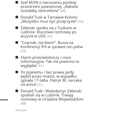
Szef MON o naruszeniu polskiej
przestrzeni powietrznej: „Rakieta
zostałaby zestrzelona”
(60)
Donald Tusk w Tarnawie-Kolonii:
„Wszystko musi być przejrzyste”
(59)
Zełenski spotka się z Tuskiem w
Lublinie. Kluczowe rozmowy po
wizycie w USA
(55)
"Czarnek, nie kłam!". Burza na
konferencji PiS w sprawie cen paliw
(52)
Alarm przeciwlotniczy i cisza
informacyjna. Tak nie powinno to
wyglądać
(51)
Po pijanemu i bez prawa jazdy
pędził przez miasto, w wypadku
zginęła 17-latka. Patryk M. narzeka
na areszt
(51)
Donald Tusk i Wołodymyr Zełenski
spotkali się w Lublinie. Trwają
rozmowy w Urzędzie Wojewódzkim
(48)