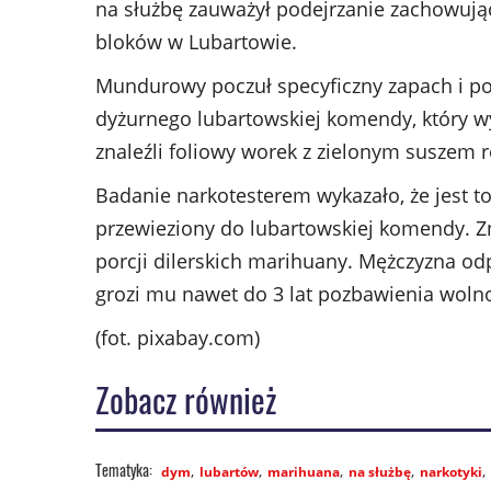
na służbę zauważył podejrzanie zachowują
bloków w Lubartowie.
Mundurowy poczuł specyficzny zapach i po
dyżurnego lubartowskiej komendy, który wy
znaleźli foliowy worek z zielonym suszem r
Badanie narkotesterem wykazało, że jest t
przewieziony do lubartowskiej komendy. Z
porcji dilerskich marihuany. Mężczyzna od
grozi mu nawet do 3 lat pozbawienia wolno
(fot. pixabay.com)
Zobacz również
dym
lubartów
marihuana
na służbę
narkotyki