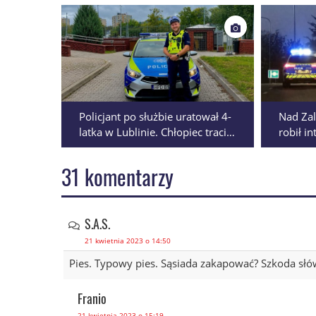
Policjant po służbie uratował 4-
Nad Za
latka w Lublinie. Chłopiec tracił
robił i
oddech
Tłumacz
poznane
31 komentarzy
S.A.S.
21 kwietnia 2023 o 14:50
Pies. Typowy pies. Sąsiada zakapować? Szkoda słó
Franio
21 kwietnia 2023 o 15:19