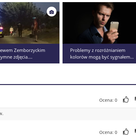
lewem Zemborzyckim
Problemy z rozróżnianiem
ntymne zdjęcia.
kolorów mogą być sygnałem
ył, że dla kobiety
choroby. Naukowiec z Lublina
j w internecie
stworzył aplikację
Ocena: 0
w.
Ocena: 0