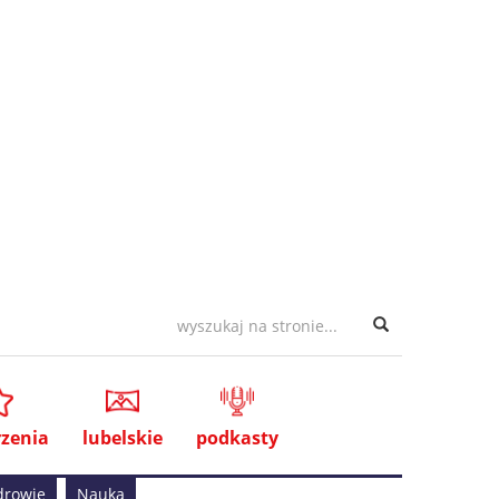
zenia
lubelskie
podkasty
drowie
Nauka