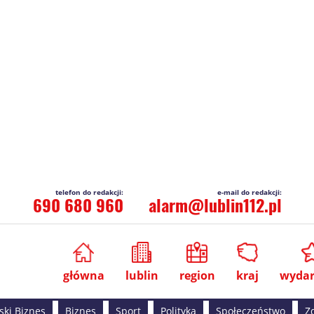
690 680 960
alarm@lublin112.pl
główna
lublin
region
kraj
wydar
ski Biznes
Biznes
Sport
Polityka
Społeczeństwo
Z