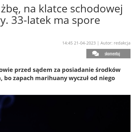
użbę, na klatce schodowej
. 33-latek ma spore
14:45 21-04-2023
|
Autor: redakcja
skomentuj
powie przed sądem za posiadanie środków
, bo zapach marihuany wyczuł od niego