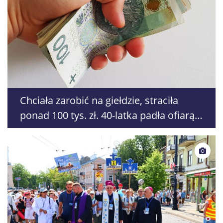
Chciała zarobić na giełdzie, straciła
ponad 100 tys. zł. 40-latka padła ofiarą
oszustów