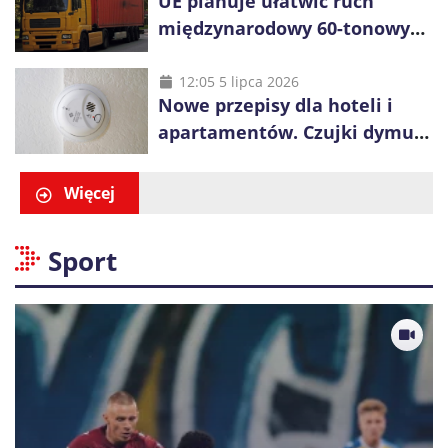
UE planuje ułatwić ruch
międzynarodowy 60-tonowych
ciężarówek. Kolej obawia się
konkurencji
12:05 5 lipca 2026
Nowe przepisy dla hoteli i
apartamentów. Czujki dymu
są już obowiązkowe
Więcej
Sport