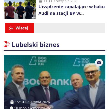
alkohol i perfumy
11:11 7 sierpnia 2026
Urządzenie zapalające w baku
Audi na stacji BP w
Swarzędzu. Zatrzymano
właściciela auta
Więcej
Lubelski biznes
15:10 1 sierpnia 2026
10 osób skomentowało