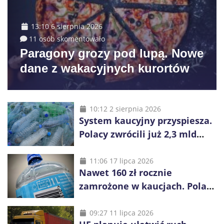
13:10 6 sierpnia 2026
11 osób skomentowało
Paragony grozy pod lupą. Nowe
dane z wakacyjnych kurortów
10:12 2 sierpnia 2026
System kaucyjny przyspiesza.
Polacy zwrócili już 2,3 mld
opakowań
11:06 17 lipca 2026
Nawet 160 zł rocznie
zamrożone w kaucjach. Polacy
mogą tracić pieniądze przez
vouchery
09:27 11 lipca 2026