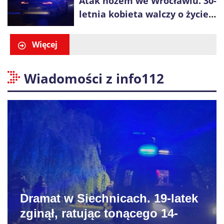
Atak nożem we Wrocławiu. 30-
letnia kobieta walczy o życie,
zatrzymano 18-letniego
obywatela Ukrainy
Więcej
Wiadomości z info112
Dramat w Siechnicach. 19-latek
zginął, ratując tonącego 14-