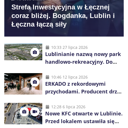
Strefa Inwestycyjna w Łęcznej
coraz bliżej. Bogdanka, Lublin i
Łęczna łączą siły
10:33 27 lipca 2026
Lublinianie nazwą nowy park
handlowo-rekreacyjny. Do
wygrania 10 tys. zł
10:46 12 lipca 2026
ERKADO z rekordowymi
przychodami. Producent drzwi
świętuje 50-lecie i przyspiesza
inwestycje
12:28 6 lipca 2026
Nowe KFC otwarte w Lublinie.
Przed lokalem ustawiła się