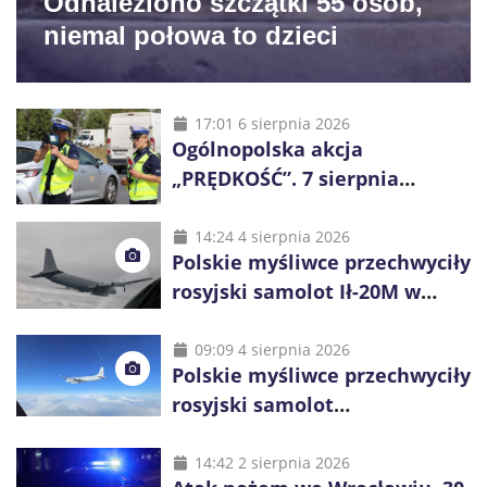
Odnaleziono szczątki 55 osób,
niemal połowa to dzieci
17:01 6 sierpnia 2026
Ogólnopolska akcja
„PRĘDKOŚĆ”. 7 sierpnia
policjanci ruszą z kontrolami
14:24 4 sierpnia 2026
Polskie myśliwce przechwyciły
rosyjski samolot Ił-20M w
pobliżu Koszalina
09:09 4 sierpnia 2026
Polskie myśliwce przechwyciły
rosyjski samolot
rozpoznawczy nad Bałtykiem
14:42 2 sierpnia 2026