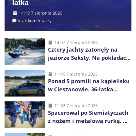
latka
14:19 7 sierpnia 2026
brak komentarzy
14:07 7 sierpnia 2026
Cztery jachty zatonęły na
jeziorze Seksty. Na pokładach
było 37 osób, w tym 29
małoletnich
11:40 7 sierpnia 2026
Ponad 5 promili na kąpielisku
w Cieszanowie. 36-latka
wcześniej została wyciągnięta
z wody
11:32 7 sierpnia 2026
Spacerował po Siemiatyczach
z nożem i metalową rurką. W
plecaku miał skradziony