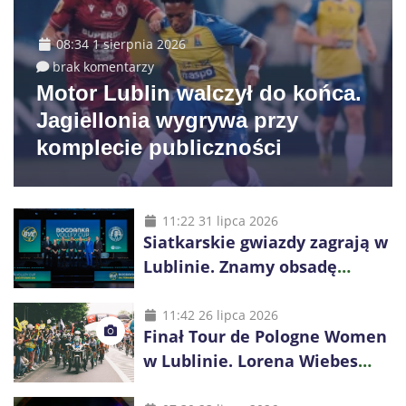
08:34 1 sierpnia 2026
brak komentarzy
Motor Lublin walczył do końca.
Jagiellonia wygrywa przy
komplecie publiczności
11:22 31 lipca 2026
Siatkarskie gwiazdy zagrają w
Lublinie. Znamy obsadę
Bogdanka Volley Cup 2026
11:42 26 lipca 2026
Finał Tour de Pologne Women
w Lublinie. Lorena Wiebes
broni prowadzenia