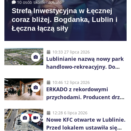
10 osób skomentowało
Strefa Inwestycyjna w Łęcznej
coraz bliżej. Bogdanka, Lublin i
Łęczna łączą siły
10:33 27 lipca 2026
Lublinianie nazwą nowy park
handlowo-rekreacyjny. Do
wygrania 10 tys. zł
10:46 12 lipca 2026
ERKADO z rekordowymi
przychodami. Producent drzwi
świętuje 50-lecie i przyspiesza
inwestycje
12:28 6 lipca 2026
Nowe KFC otwarte w Lublinie.
Przed lokalem ustawiła się