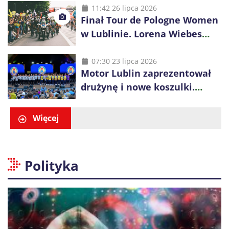
11:42 26 lipca 2026
Finał Tour de Pologne Women
w Lublinie. Lorena Wiebes
broni prowadzenia
07:30 23 lipca 2026
Motor Lublin zaprezentował
drużynę i nowe koszulki.
Mariusz Misiura poprowadzi
zespół w sezonie 2026/27
Więcej
Polityka