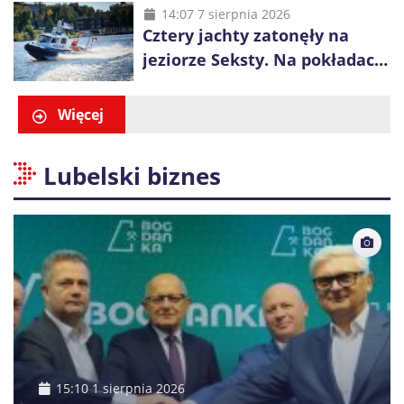
14:07 7 sierpnia 2026
Cztery jachty zatonęły na
jeziorze Seksty. Na pokładach
było 37 osób, w tym 29
małoletnich
Więcej
Lubelski biznes
15:10 1 sierpnia 2026