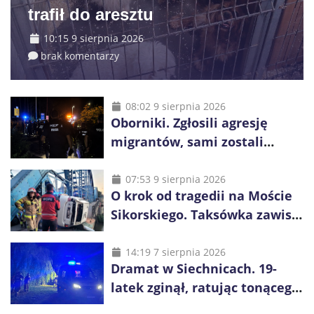
trafił do aresztu
10:15 9 sierpnia 2026
brak komentarzy
08:02 9 sierpnia 2026
Oborniki. Zgłosili agresję
migrantów, sami zostali
zatrzymani. Policja ujawniła
proceder
07:53 9 sierpnia 2026
O krok od tragedii na Moście
Sikorskiego. Taksówka zawisła
kilka metrów nad Odrą
14:19 7 sierpnia 2026
Dramat w Siechnicach. 19-
latek zginął, ratując tonącego
14-latka