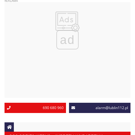
ad
690 680 960
alarm@lublin112.pl