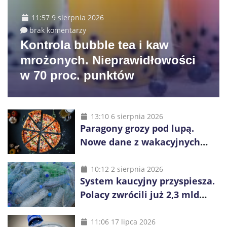
11:57 9 sierpnia 2026
brak komentarzy
Kontrola bubble tea i kaw
mrożonych. Nieprawidłowości
w 70 proc. punktów
13:10 6 sierpnia 2026
Paragony grozy pod lupą.
Nowe dane z wakacyjnych
kurortów
10:12 2 sierpnia 2026
System kaucyjny przyspiesza.
Polacy zwrócili już 2,3 mld
opakowań
11:06 17 lipca 2026