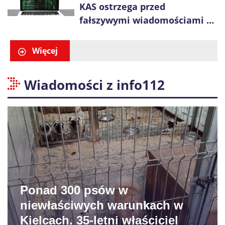
KAS ostrzega przed
fałszywymi wiadomościami o
zwrocie podatku. Oszuści dają
48 godzin
Więcej
Wiadomości z info112
Ponad 300 psów w
niewłaściwych warunkach w
Kielcach. 35-letni właściciel