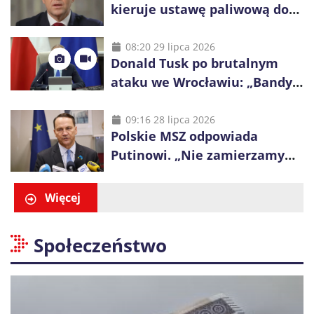
kieruje ustawę paliwową do
Trybunału Konstytucyjnego.
Ostrzega przed podwyżkami
08:20 29 lipca 2026
Donald Tusk po brutalnym
ataku we Wrocławiu: „Bandyci
nie mogą dyktować zasad na
polskich ulicach”
09:16 28 lipca 2026
Polskie MSZ odpowiada
Putinowi. „Nie zamierzamy
wysuwać roszczeń wobec
Ukrainy”
Więcej
Społeczeństwo