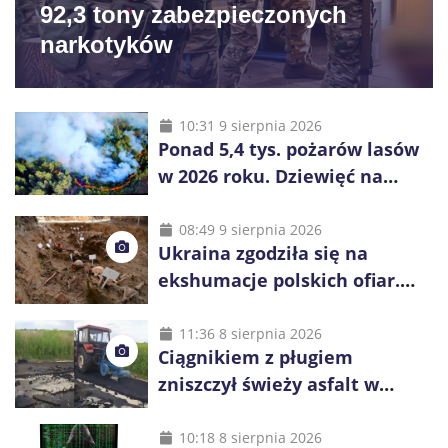
92,3 tony zabezpieczonych
narkotyków
10:31 9 sierpnia 2026
Ponad 5,4 tys. pożarów lasów
w 2026 roku. Dziewięć na
dziesięć powoduje człowiek
08:49 9 sierpnia 2026
Ukraina zgodziła się na
ekshumacje polskich ofiar.
Prace obejmą Hutę Pieniacką
i Ugły
11:36 8 sierpnia 2026
Ciągnikiem z pługiem
zniszczył świeży asfalt w
Gliwicach. Policja zatrzymała
60-latka
10:18 8 sierpnia 2026