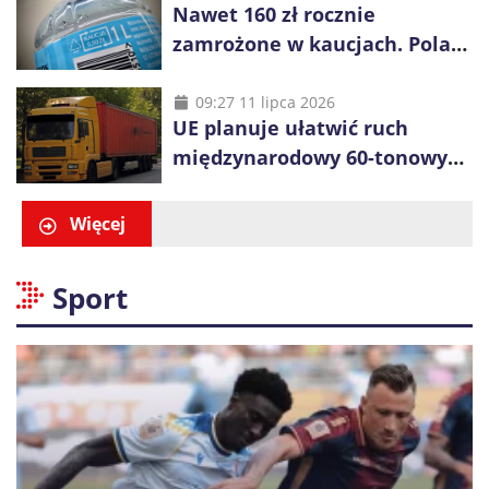
Nawet 160 zł rocznie
zamrożone w kaucjach. Polacy
mogą tracić pieniądze przez
vouchery
09:27 11 lipca 2026
UE planuje ułatwić ruch
międzynarodowy 60-tonowych
ciężarówek. Kolej obawia się
konkurencji
Więcej
Sport