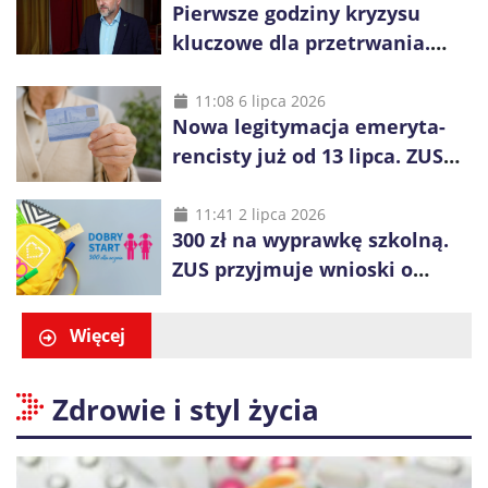
Pierwsze godziny kryzysu
kluczowe dla przetrwania.
Służby nie dotrą do
wszystkich od razu
11:08 6 lipca 2026
Nowa legitymacja emeryta-
rencisty już od 13 lipca. ZUS
pokazuje, co się zmieni
11:41 2 lipca 2026
300 zł na wyprawkę szkolną.
ZUS przyjmuje wnioski o
świadczenie „Dobry Start”
Więcej
Zdrowie i styl życia