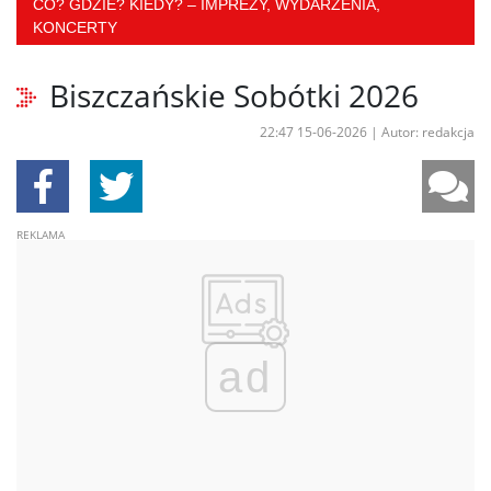
CO? GDZIE? KIEDY? – IMPREZY, WYDARZENIA,
KONCERTY
Biszczańskie Sobótki 2026
22:47 15-06-2026
|
Autor: redakcja
ad