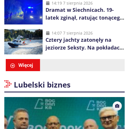
14:19 7 sierpnia 2026
Dramat w Siechnicach. 19-
latek zginął, ratując tonącego
14-latka
14:07 7 sierpnia 2026
Cztery jachty zatonęły na
jeziorze Seksty. Na pokładach
było 37 osób, w tym 29
małoletnich
Więcej
Lubelski biznes