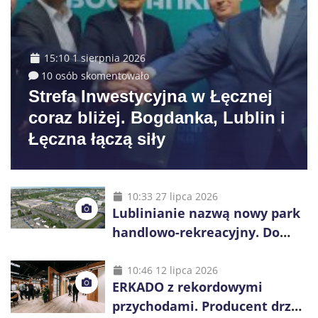
15:10 1 sierpnia 2026
10 osób skomentowało
Strefa Inwestycyjna w Łęcznej
coraz bliżej. Bogdanka, Lublin i
Łęczna łączą siły
10:33 27 lipca 2026
Lublinianie nazwą nowy park
handlowo-rekreacyjny. Do
wygrania 10 tys. zł
10:46 12 lipca 2026
ERKADO z rekordowymi
przychodami. Producent drzwi