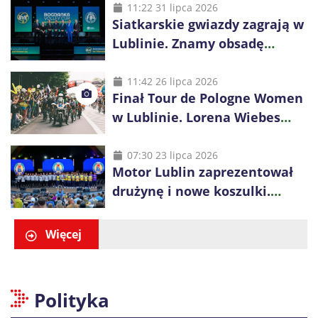
11:22 31 lipca 2026
Siatkarskie gwiazdy zagrają w
Lublinie. Znamy obsadę
Bogdanka Volley Cup 2026
11:42 26 lipca 2026
Finał Tour de Pologne Women
w Lublinie. Lorena Wiebes
broni prowadzenia
07:30 23 lipca 2026
Motor Lublin zaprezentował
drużynę i nowe koszulki.
Mariusz Misiura poprowadzi
zespół w sezonie 2026/27
Więcej
Polityka