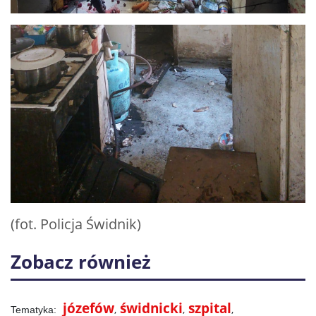
(fot. Policja Świdnik)
Zobacz również
józefów
świdnicki
szpital