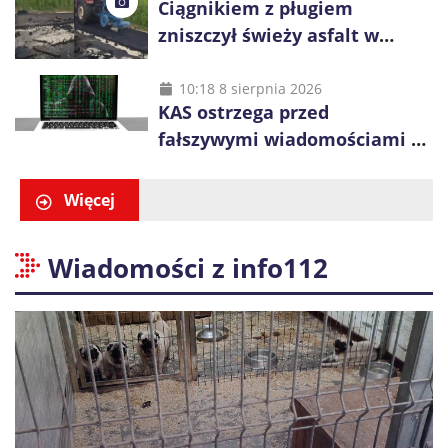
Ciągnikiem z pługiem
zniszczył świeży asfalt w
Gliwicach. Policja zatrzymała
60-latka
10:18 8 sierpnia 2026
KAS ostrzega przed
fałszywymi wiadomościami o
zwrocie podatku. Oszuści dają
48 godzin
Więcej
Wiadomości z info112