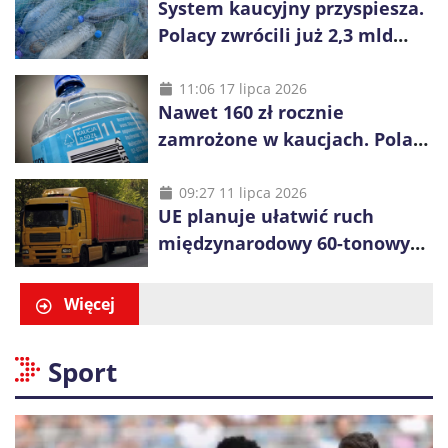
System kaucyjny przyspiesza.
Polacy zwrócili już 2,3 mld
opakowań
11:06 17 lipca 2026
Nawet 160 zł rocznie
zamrożone w kaucjach. Polacy
mogą tracić pieniądze przez
vouchery
09:27 11 lipca 2026
UE planuje ułatwić ruch
międzynarodowy 60-tonowych
ciężarówek. Kolej obawia się
konkurencji
Więcej
Sport