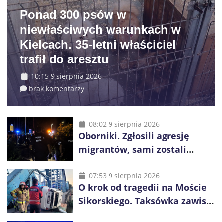
Ponad 300 psów w
niewłaściwych warunkach w
Kielcach. 35-letni właściciel
trafił do aresztu
10:15 9 sierpnia 2026
brak komentarzy
08:02 9 sierpnia 2026
Oborniki. Zgłosili agresję
migrantów, sami zostali
zatrzymani. Policja ujawniła
proceder
07:53 9 sierpnia 2026
O krok od tragedii na Moście
Sikorskiego. Taksówka zawisła
kilka metrów nad Odrą