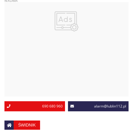
690 680 960
alarm@lublin112.pl
ŚWIDNIK