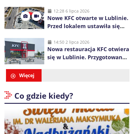
świętuje 50-lecie i przyspiesza
inwestycje
12:28 6 lipca 2026
Nowe KFC otwarte w Lublinie.
Przed lokalem ustawiła się
długa kolejka
14:50 2 lipca 2026
Nowa restauracja KFC otwiera
się w Lublinie. Przygotowano
promocje dla pierwszych gości
Więcej
Co gdzie kiedy?