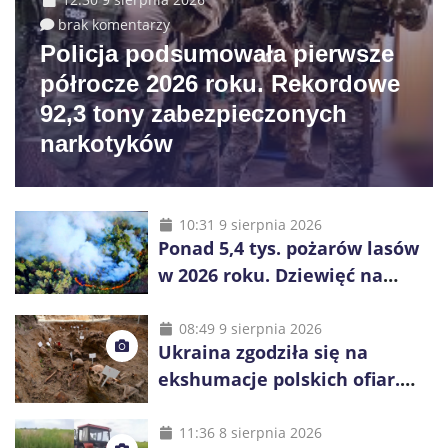
brak komentarzy
Policja podsumowała pierwsze
półrocze 2026 roku. Rekordowe
92,3 tony zabezpieczonych
narkotyków
10:31 9 sierpnia 2026
Ponad 5,4 tys. pożarów lasów
w 2026 roku. Dziewięć na
dziesięć powoduje człowiek
08:49 9 sierpnia 2026
Ukraina zgodziła się na
ekshumacje polskich ofiar.
Prace obejmą Hutę Pieniacką
i Ugły
11:36 8 sierpnia 2026