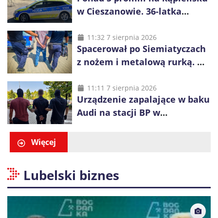
w Cieszanowie. 36-latka
wcześniej została wyciągnięta
z wody
11:32 7 sierpnia 2026
Spacerował po Siemiatyczach
z nożem i metalową rurką. W
plecaku miał skradziony
alkohol i perfumy
11:11 7 sierpnia 2026
Urządzenie zapalające w baku
Audi na stacji BP w
Swarzędzu. Zatrzymano
właściciela auta
Więcej
Lubelski biznes