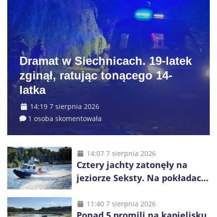
Dramat w Siechnicach. 19-latek
zginął, ratując tonącego 14-
latka
14:19 7 sierpnia 2026
1 osoba skomentowała
14:07 7 sierpnia 2026
Cztery jachty zatonęły na
jeziorze Seksty. Na pokładach
było 37 osób, w tym 29
małoletnich
11:40 7 sierpnia 2026
Ponad 5 promili na kąpielisku