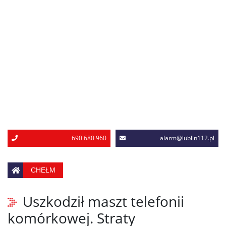
690 680 960
alarm@lublin112.pl
CHEŁM
Uszkodził maszt telefonii
komórkowej. Straty