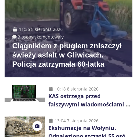
11:36 8 sierpnia 2026
3 osoby skomentowały
Ciągnikiem z pługiem zniszczył
świeży asfalt w Gliwicach.
Policja zatrzymała 60-latka
10:18 8 sierpnia 2026
KAS ostrzega przed
fałszywymi wiadomościami o
zwrocie podatku. Oszuści dają
48 godzin
13:04 7 sierpnia 2026
Ekshumacje na Wołyniu.
Odnaleziono szczątki 55 osób,