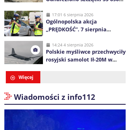
niemal połowa to dzieci
17:01 6 sierpnia 2026
Ogólnopolska akcja
„PRĘDKOŚĆ”. 7 sierpnia
policjanci ruszą z kontrolami
14:24 4 sierpnia 2026
Polskie myśliwce przechwyciły
rosyjski samolot Ił-20M w
pobliżu Koszalina
Więcej
Wiadomości z info112