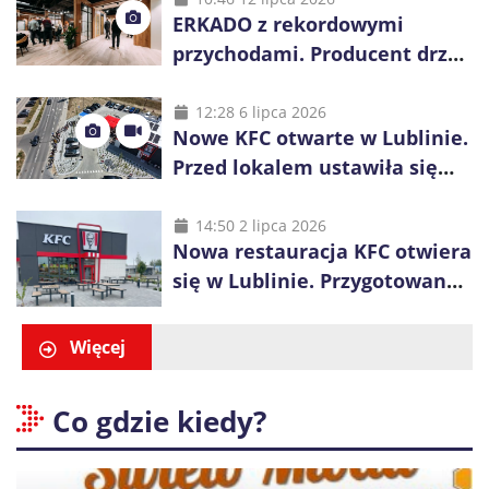
ERKADO z rekordowymi
przychodami. Producent drzwi
świętuje 50-lecie i przyspiesza
inwestycje
12:28 6 lipca 2026
Nowe KFC otwarte w Lublinie.
Przed lokalem ustawiła się
długa kolejka
14:50 2 lipca 2026
Nowa restauracja KFC otwiera
się w Lublinie. Przygotowano
promocje dla pierwszych gości
Więcej
Co gdzie kiedy?