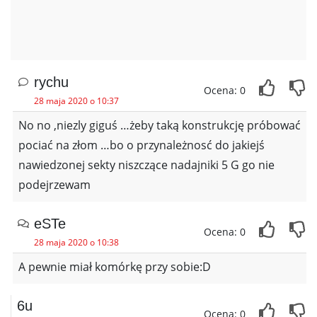
rychu
Ocena: 0
28 maja 2020 o 10:37
No no ,niezly giguś …żeby taką konstrukcję próbować
pociać na złom …bo o przynależnosć do jakiejś
nawiedzonej sekty niszczące nadajniki 5 G go nie
podejrzewam
eSTe
Ocena: 0
28 maja 2020 o 10:38
A pewnie miał komórkę przy sobie:D
6u
Ocena: 0