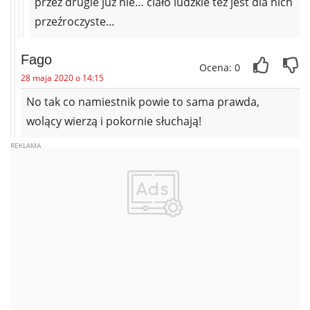
przez drugie już nie… ciało ludzkie też jest dla nich
przeźroczyste…
Fago
Ocena: 0
28 maja 2020 o 14:15
No tak co namiestnik powie to sama prawda,
wolący wierzą i pokornie słuchają!