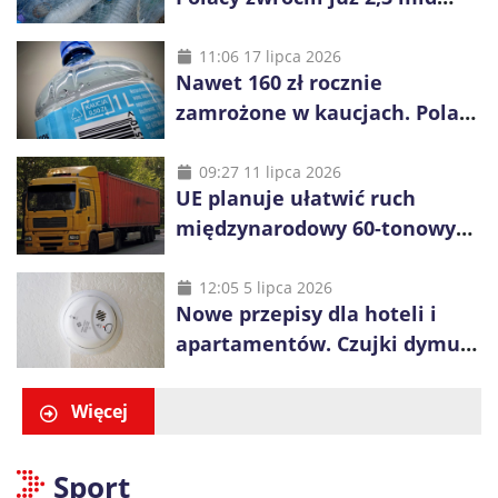
opakowań
11:06 17 lipca 2026
Nawet 160 zł rocznie
zamrożone w kaucjach. Polacy
mogą tracić pieniądze przez
vouchery
09:27 11 lipca 2026
UE planuje ułatwić ruch
międzynarodowy 60-tonowych
ciężarówek. Kolej obawia się
konkurencji
12:05 5 lipca 2026
Nowe przepisy dla hoteli i
apartamentów. Czujki dymu
są już obowiązkowe
Więcej
Sport