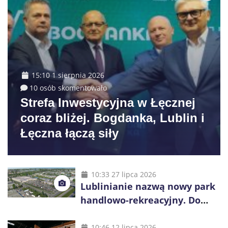
15:10 1 sierpnia 2026
10 osób skomentowało
Strefa Inwestycyjna w Łęcznej
coraz bliżej. Bogdanka, Lublin i
Łęczna łączą siły
10:33 27 lipca 2026
Lublinianie nazwą nowy park
handlowo-rekreacyjny. Do
wygrania 10 tys. zł
10:46 12 lipca 2026