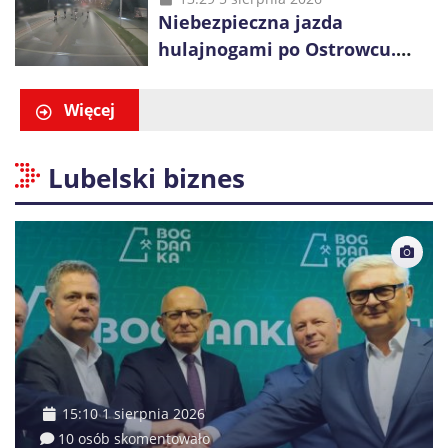
Niebezpieczna jazda
hulajnogami po Ostrowcu.
Policja ustaliła tożsamość
trzech osób
Więcej
Lubelski biznes
15:10 1 sierpnia 2026
10 osób skomentowało