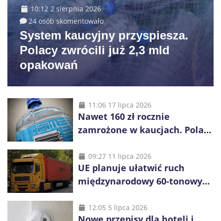
10:12 2 sierpnia 2026
24 osób skomentowało
System kaucyjny przyspiesza.
Polacy zwrócili już 2,3 mld
opakowań
11:06 17 lipca 2026
Nawet 160 zł rocznie
zamrożone w kaucjach. Polacy
mogą tracić pieniądze przez
vouchery
09:27 11 lipca 2026
UE planuje ułatwić ruch
międzynarodowy 60-tonowych
ciężarówek. Kolej obawia się
konkurencji
12:05 5 lipca 2026
Nowe przepisy dla hoteli i