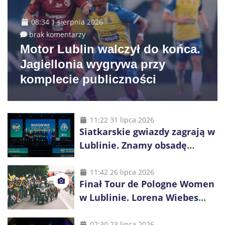
08:34 1 sierpnia 2026
brak komentarzy
Motor Lublin walczył do końca.
Jagiellonia wygrywa przy
komplecie publiczności
11:22 31 lipca 2026
Siatkarskie gwiazdy zagrają w
Lublinie. Znamy obsadę
Bogdanka Volley Cup 2026
11:42 26 lipca 2026
Finał Tour de Pologne Women
w Lublinie. Lorena Wiebes
broni prowadzenia
07:30 23 lipca 2026