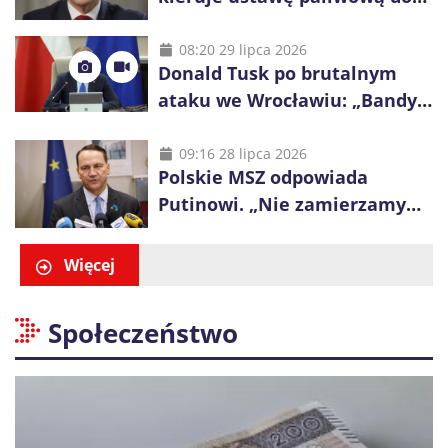
Trybunału Konstytucyjnego.
Ostrzega przed podwyżkami
08:20 29 lipca 2026
Donald Tusk po brutalnym
ataku we Wrocławiu: „Bandyci
nie mogą dyktować zasad na
polskich ulicach”
09:16 28 lipca 2026
Polskie MSZ odpowiada
Putinowi. „Nie zamierzamy
wysuwać roszczeń wobec
Ukrainy”
Więcej
Społeczeństwo