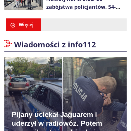
zabójstwa policjantów. 54-
latek zatrzymany po kilku
godzinach
Więcej
Wiadomości z info112
Pijany uciekał Jaguarem i
uderzył w radiowóz. Potem