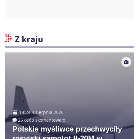
Z kraju
14:24 4 sierpnia 2026
26 osób skomentowało
Polskie myśliwce przechwyciły
rosyjski samolot Ił-20M w