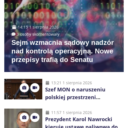
14:15 1 sierpnia 2026
3 osoby skomentowały
Sejm wzmacnia sądowy nadzór
nad kontrolą operacyjną. Nowe
przepisy trafią do Senatu
13:21 1 sierpnia 2026
Szef MON o naruszeniu
polskiej przestrzeni
powietrznej: „Rakieta
zostałaby zestrzelona”
11:57 1 sierpnia 2026
Prezydent Karol Nawrocki
kieruje ustawę paliwową do