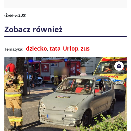
(Źródło: ZUS)
Zobacz również
dziecko
tata
Urlop
zus