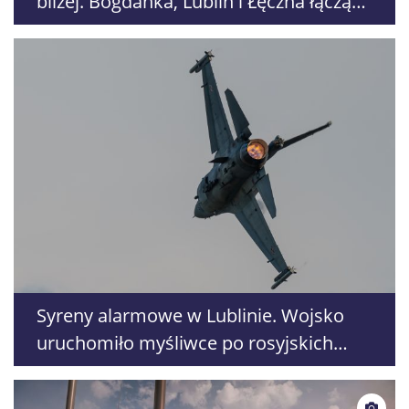
bliżej. Bogdanka, Lublin i Łęczna łączą
siły
Syreny alarmowe w Lublinie. Wojsko
uruchomiło myśliwce po rosyjskich
atakach na Ukrainę