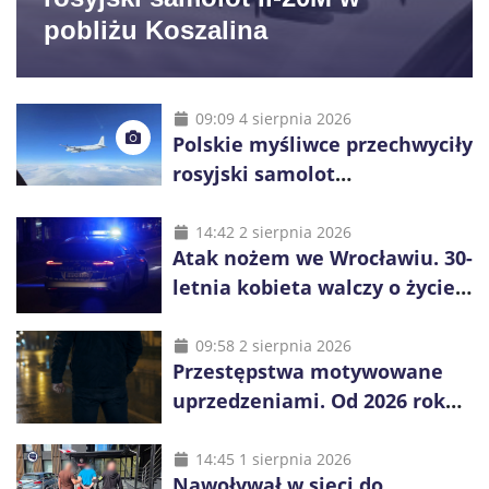
pobliżu Koszalina
09:09 4 sierpnia 2026
Polskie myśliwce przechwyciły
rosyjski samolot
rozpoznawczy nad Bałtykiem
14:42 2 sierpnia 2026
Atak nożem we Wrocławiu. 30-
letnia kobieta walczy o życie,
zatrzymano 18-letniego
obywatela Ukrainy
09:58 2 sierpnia 2026
Przestępstwa motywowane
uprzedzeniami. Od 2026 roku
obowiązują nowe zasady
liczenia danych
14:45 1 sierpnia 2026
Nawoływał w sieci do