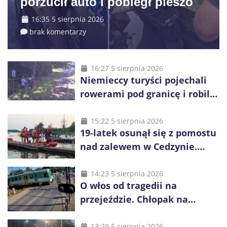
porzucił auto i pobiegł pieszo
16:35 5 sierpnia 2026
brak komentarzy
16:27 5 sierpnia 2026
Niemieccy turyści pojechali
rowerami pod granicę i robili
zdjęcia Rosji
15:22 5 sierpnia 2026
19-latek osunął się z pomostu
nad zalewem w Cedzynie.
Wspólna akcja uratowała mu
życie
14:23 5 sierpnia 2026
O włos od tragedii na
przejeździe. Chłopak na
hulajnodze pędził przed
nadjeżdżający pociąg
13:29 5 sierpnia 2026