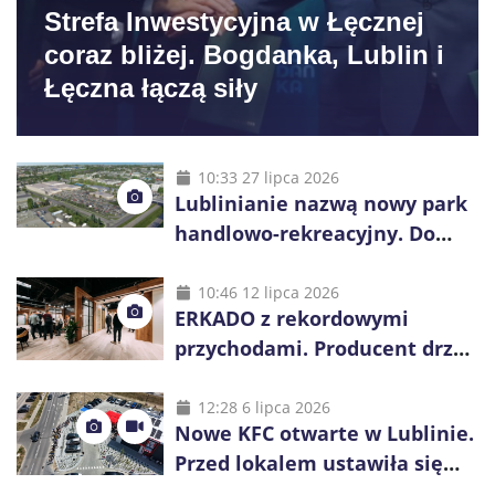
Strefa Inwestycyjna w Łęcznej
coraz bliżej. Bogdanka, Lublin i
Łęczna łączą siły
10:33 27 lipca 2026
Lublinianie nazwą nowy park
handlowo-rekreacyjny. Do
wygrania 10 tys. zł
10:46 12 lipca 2026
ERKADO z rekordowymi
przychodami. Producent drzwi
świętuje 50-lecie i przyspiesza
inwestycje
12:28 6 lipca 2026
Nowe KFC otwarte w Lublinie.
Przed lokalem ustawiła się
długa kolejka