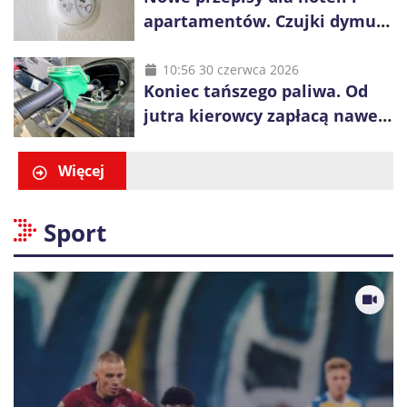
apartamentów. Czujki dymu
są już obowiązkowe
10:56 30 czerwca 2026
Koniec tańszego paliwa. Od
jutra kierowcy zapłacą nawet
blisko złotówkę więcej za litr
Więcej
Sport