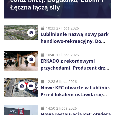
Łęczna łączą siły
10:33 27 lipca 2026
Lublinianie nazwą nowy park
handlowo-rekreacyjny. Do
wygrania 10 tys. zł
10:46 12 lipca 2026
ERKADO z rekordowymi
przychodami. Producent drzwi
świętuje 50-lecie i przyspiesza
inwestycje
12:28 6 lipca 2026
Nowe KFC otwarte w Lublinie.
Przed lokalem ustawiła się
długa kolejka
14:50 2 lipca 2026
Nowa restauracja KFC otwiera