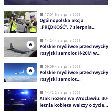
17:01 6 sierpnia 2026
Ogólnopolska akcja
„PRĘDKOŚĆ”. 7 sierpnia
policjanci ruszą z kontrolami
14:24 4 sierpnia 2026
Polskie myśliwce przechwyciły
rosyjski samolot Ił-20M w
pobliżu Koszalina
09:09 4 sierpnia 2026
Polskie myśliwce przechwyciły
rosyjski samolot
rozpoznawczy nad Bałtykiem
14:42 2 sierpnia 2026
Atak nożem we Wrocławiu. 30-
letnia kobieta walczy o życie,
zatrzymano 18-letniego