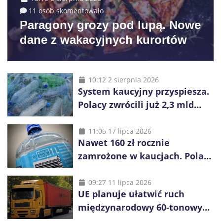
11 osób skomentowało
Paragony grozy pod lupą. Nowe
dane z wakacyjnych kurortów
10:12 2 sierpnia 2026
System kaucyjny przyspiesza.
Polacy zwrócili już 2,3 mld
opakowań
11:06 17 lipca 2026
Nawet 160 zł rocznie
zamrożone w kaucjach. Polacy
mogą tracić pieniądze przez
vouchery
09:27 11 lipca 2026
UE planuje ułatwić ruch
międzynarodowy 60-tonowych
ciężarówek. Kolej obawia się