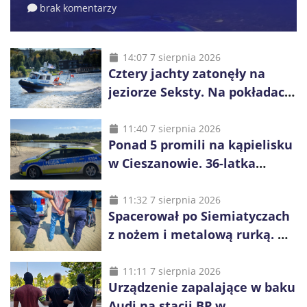
brak komentarzy
14:07 7 sierpnia 2026
Cztery jachty zatonęły na
jeziorze Seksty. Na pokładach
było 37 osób, w tym 29
małoletnich
11:40 7 sierpnia 2026
Ponad 5 promili na kąpielisku
w Cieszanowie. 36-latka
wcześniej została wyciągnięta
z wody
11:32 7 sierpnia 2026
Spacerował po Siemiatyczach
z nożem i metalową rurką. W
plecaku miał skradziony
alkohol i perfumy
11:11 7 sierpnia 2026
Urządzenie zapalające w baku
Audi na stacji BP w