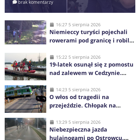
brak komentarzy
16:27 5 sierpnia 2026
Niemieccy turyści pojechali
rowerami pod granicę i robili
zdjęcia Rosji
15:22 5 sierpnia 2026
19-latek osunął się z pomostu
nad zalewem w Cedzynie.
Wspólna akcja uratowała mu
życie
14:23 5 sierpnia 2026
O włos od tragedii na
przejeździe. Chłopak na
hulajnodze pędził przed
nadjeżdżający pociąg
13:29 5 sierpnia 2026
Niebezpieczna jazda
hulajnogami po Ostrowcu.