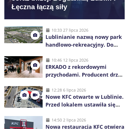
Łęczna łączą siły
10:33 27 lipca 2026
Lublinianie nazwą nowy park
handlowo-rekreacyjny. Do
wygrania 10 tys. zł
10:46 12 lipca 2026
ERKADO z rekordowymi
przychodami. Producent drzwi
świętuje 50-lecie i przyspiesza
inwestycje
12:28 6 lipca 2026
Nowe KFC otwarte w Lublinie.
Przed lokalem ustawiła się
długa kolejka
14:50 2 lipca 2026
Nowa restauracja KFC otwiera