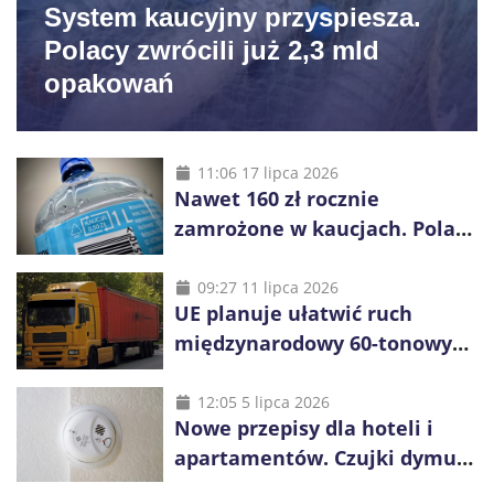
System kaucyjny przyspiesza.
Polacy zwrócili już 2,3 mld
opakowań
11:06 17 lipca 2026
Nawet 160 zł rocznie
zamrożone w kaucjach. Polacy
mogą tracić pieniądze przez
vouchery
09:27 11 lipca 2026
UE planuje ułatwić ruch
międzynarodowy 60-tonowych
ciężarówek. Kolej obawia się
konkurencji
12:05 5 lipca 2026
Nowe przepisy dla hoteli i
apartamentów. Czujki dymu
są już obowiązkowe