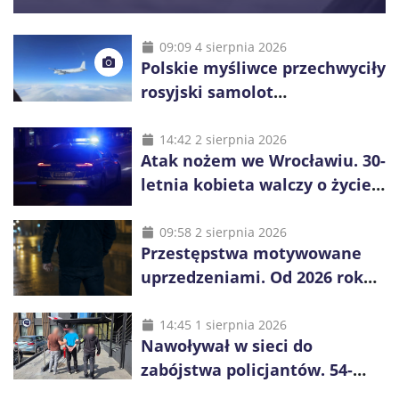
09:09 4 sierpnia 2026
Polskie myśliwce przechwyciły
rosyjski samolot
rozpoznawczy nad Bałtykiem
14:42 2 sierpnia 2026
Atak nożem we Wrocławiu. 30-
letnia kobieta walczy o życie,
zatrzymano 18-letniego
obywatela Ukrainy
09:58 2 sierpnia 2026
Przestępstwa motywowane
uprzedzeniami. Od 2026 roku
obowiązują nowe zasady
liczenia danych
14:45 1 sierpnia 2026
Nawoływał w sieci do
zabójstwa policjantów. 54-
latek zatrzymany po kilku