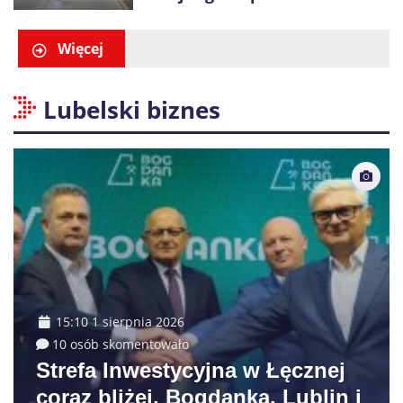
Policja ustaliła tożsamość
trzech osób
Więcej
Lubelski biznes
15:10 1 sierpnia 2026
10 osób skomentowało
Strefa Inwestycyjna w Łęcznej
coraz bliżej. Bogdanka, Lublin i