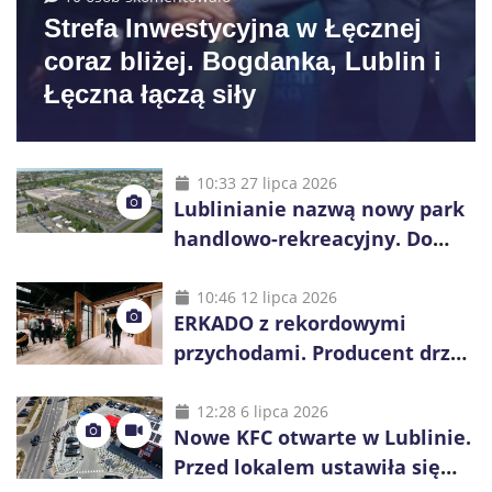
Strefa Inwestycyjna w Łęcznej
coraz bliżej. Bogdanka, Lublin i
Łęczna łączą siły
10:33 27 lipca 2026
Lublinianie nazwą nowy park
handlowo-rekreacyjny. Do
wygrania 10 tys. zł
10:46 12 lipca 2026
ERKADO z rekordowymi
przychodami. Producent drzwi
świętuje 50-lecie i przyspiesza
inwestycje
12:28 6 lipca 2026
Nowe KFC otwarte w Lublinie.
Przed lokalem ustawiła się