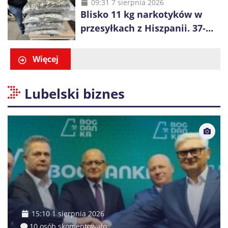
weszły na jedno z
09:31 7 sierpnia 2026
Blisko 11 kg narkotyków w
największych składowisk w
przesyłkach z Hiszpanii. 37-
Europie
latek zatrzymany w Krakowie
Więcej
Lubelski biznes
15:10 1 sierpnia 2026
10 osób skomentowało