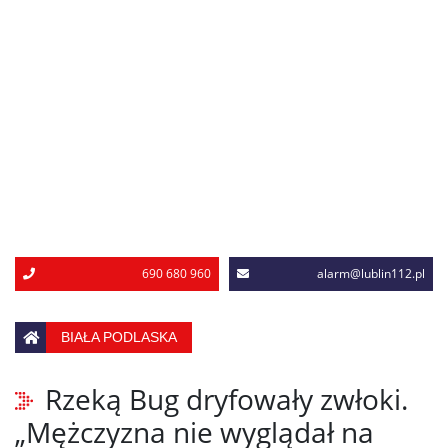
690 680 960
alarm@lublin112.pl
BIAŁA PODLASKA
Rzeką Bug dryfowały zwłoki.
„Mężczyzna nie wyglądał na