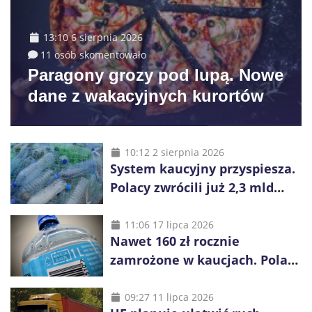
13:10 6 sierpnia 2026
11 osób skomentowało
Paragony grozy pod lupą. Nowe
dane z wakacyjnych kurortów
10:12 2 sierpnia 2026
System kaucyjny przyspiesza.
Polacy zwrócili już 2,3 mld
opakowań
11:06 17 lipca 2026
Nawet 160 zł rocznie
zamrożone w kaucjach. Polacy
mogą tracić pieniądze przez
vouchery
09:27 11 lipca 2026