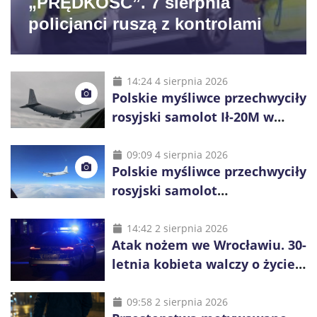
„PRĘDKOŚĆ”. 7 sierpnia
policjanci ruszą z kontrolami
14:24 4 sierpnia 2026
Polskie myśliwce przechwyciły
rosyjski samolot Ił-20M w
pobliżu Koszalina
09:09 4 sierpnia 2026
Polskie myśliwce przechwyciły
rosyjski samolot
rozpoznawczy nad Bałtykiem
14:42 2 sierpnia 2026
Atak nożem we Wrocławiu. 30-
letnia kobieta walczy o życie,
zatrzymano 18-letniego
obywatela Ukrainy
09:58 2 sierpnia 2026