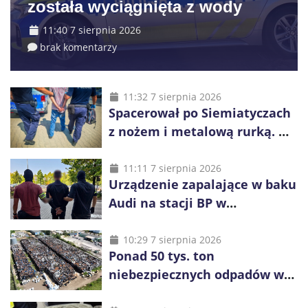
została wyciągnięta z wody
11:40 7 sierpnia 2026
brak komentarzy
11:32 7 sierpnia 2026
Spacerował po Siemiatyczach
z nożem i metalową rurką. W
plecaku miał skradziony
alkohol i perfumy
11:11 7 sierpnia 2026
Urządzenie zapalające w baku
Audi na stacji BP w
Swarzędzu. Zatrzymano
właściciela auta
10:29 7 sierpnia 2026
Ponad 50 tys. ton
niebezpiecznych odpadów w
Rogowcu. Służby ponownie