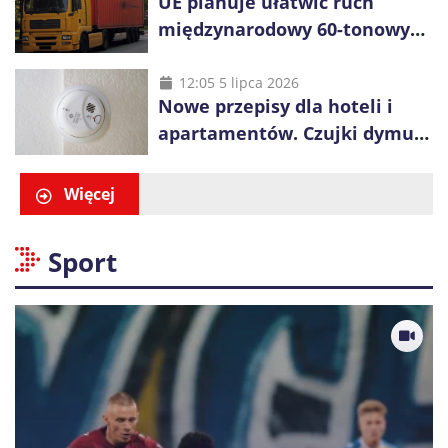
UE planuje ułatwić ruch
międzynarodowy 60-tonowych
ciężarówek. Kolej obawia się
konkurencji
12:05 5 lipca 2026
Nowe przepisy dla hoteli i
apartamentów. Czujki dymu
są już obowiązkowe
Więcej
Sport