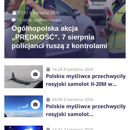
17:01 6 sierpnia 2026
11 osób skomentowało
Ogólnopolska akcja
„PRĘDKOŚĆ”. 7 sierpnia
policjanci ruszą z kontrolami
14:24 4 sierpnia 2026
Polskie myśliwce przechwyciły
rosyjski samolot Ił-20M w
pobliżu Koszalina
09:09 4 sierpnia 2026
Polskie myśliwce przechwyciły
rosyjski samolot
rozpoznawczy nad Bałtykiem
14:42 2 sierpnia 2026