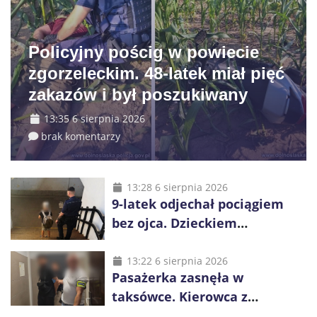
Policyjny pościg w powiecie
zgorzeleckim. 48-latek miał pięć
zakazów i był poszukiwany
13:35 6 sierpnia 2026
brak komentarzy
13:28 6 sierpnia 2026
9-latek odjechał pociągiem
bez ojca. Dzieckiem
zaopiekowali się pasażerowie
i kierownik składu
13:22 6 sierpnia 2026
Pasażerka zasnęła w
taksówce. Kierowca z
Kazachstanu miał wywieźć ją