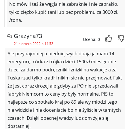
No mówili też że węgla nie zabraknie i nie zabrakło,
tylko ciężko kupić tani lub bez problemu za 3000 zł.
/tona.
Grazyna73
Ocena: 0
21 sierpnia 2022 o 14:52
Ale przynajmniej o biedniejszych dbają ja mam 14
emeryturę, córka z trójką dzieci 1500zł miesięcznie
dzieci za darmo podręczniki i zniżki na wakacje a za
Tuska rząd tylko kradł i nikim się nie przejmował. Fakt
że jest coraz drożej ale gdyby za PO nie sprzedawali
fabryk Niemcom to ceny by były normalne. PIS to
najlepsze co spotkało kraj po 89 ale wy młodzi tego
nie widzicie i nie doceniacie bo nie żyliście w tamtych
czasach. Dzięki obecnej władzy ludziom żyje się
dostatniej.