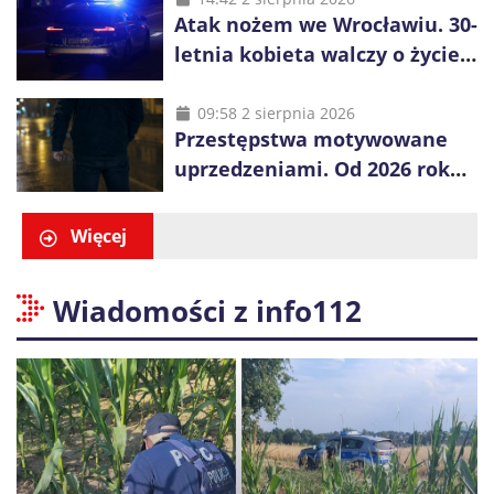
Atak nożem we Wrocławiu. 30-
letnia kobieta walczy o życie,
zatrzymano 18-letniego
obywatela Ukrainy
09:58 2 sierpnia 2026
Przestępstwa motywowane
uprzedzeniami. Od 2026 roku
obowiązują nowe zasady
liczenia danych
Więcej
Wiadomości z info112