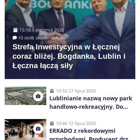
15:10 1 sierpnia 2026
10 osób skomentowało
Strefa Inwestycyjna w Łęcznej
coraz bliżej. Bogdanka, Lublin i
Łęczna łączą siły
10:33 27 lipca 2026
Lublinianie nazwą nowy park
handlowo-rekreacyjny. Do
wygrania 10 tys. zł
10:46 12 lipca 2026
ERKADO z rekordowymi
przychodami. Producent drzwi