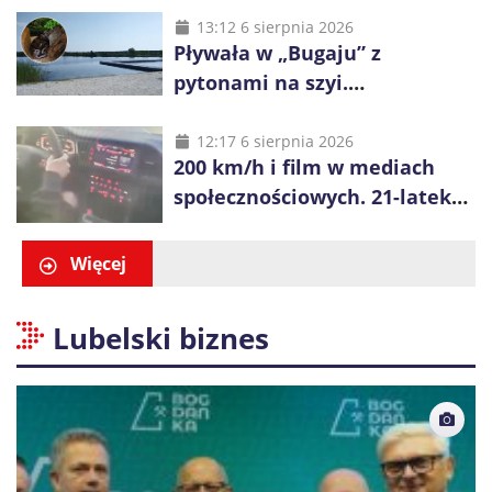
na obrzeża Wrocławia
13:12 6 sierpnia 2026
Pływała w „Bugaju” z
pytonami na szyi.
Interweniowała policja
12:17 6 sierpnia 2026
200 km/h i film w mediach
społecznościowych. 21-latek
dostał 6 tys. zł mandatów
Więcej
Lubelski biznes