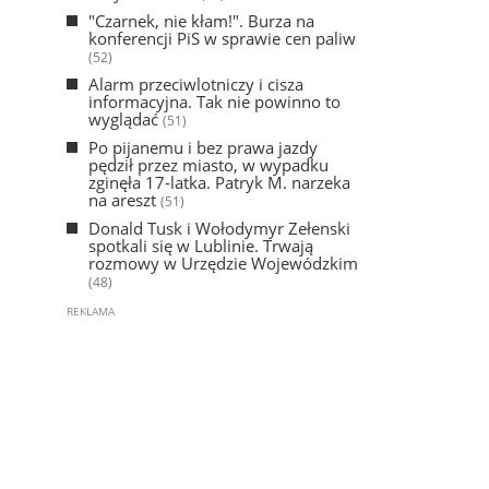
"Czarnek, nie kłam!". Burza na
konferencji PiS w sprawie cen paliw
(52)
Alarm przeciwlotniczy i cisza
informacyjna. Tak nie powinno to
wyglądać
(51)
Po pijanemu i bez prawa jazdy
pędził przez miasto, w wypadku
zginęła 17-latka. Patryk M. narzeka
na areszt
(51)
Donald Tusk i Wołodymyr Zełenski
spotkali się w Lublinie. Trwają
rozmowy w Urzędzie Wojewódzkim
(48)