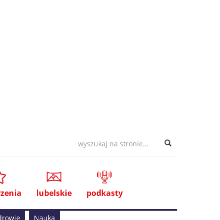
zenia
lubelskie
podkasty
drowie
Nauka