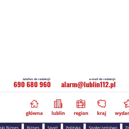
690 680 960
alarm@lublin112.pl
główna
lublin
region
kraj
wydar
ski Biznes
Biznes
Sport
Polityka
Społeczeństwo
Z