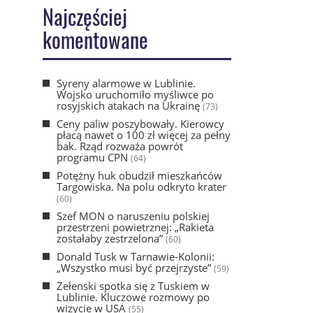
Najczęściej
komentowane
Syreny alarmowe w Lublinie.
Wojsko uruchomiło myśliwce po
rosyjskich atakach na Ukrainę
(73)
Ceny paliw poszybowały. Kierowcy
płacą nawet o 100 zł więcej za pełny
bak. Rząd rozważa powrót
programu CPN
(64)
Potężny huk obudził mieszkańców
Targowiska. Na polu odkryto krater
(60)
Szef MON o naruszeniu polskiej
przestrzeni powietrznej: „Rakieta
zostałaby zestrzelona”
(60)
Donald Tusk w Tarnawie-Kolonii:
„Wszystko musi być przejrzyste”
(59)
Zełenski spotka się z Tuskiem w
Lublinie. Kluczowe rozmowy po
wizycie w USA
(55)