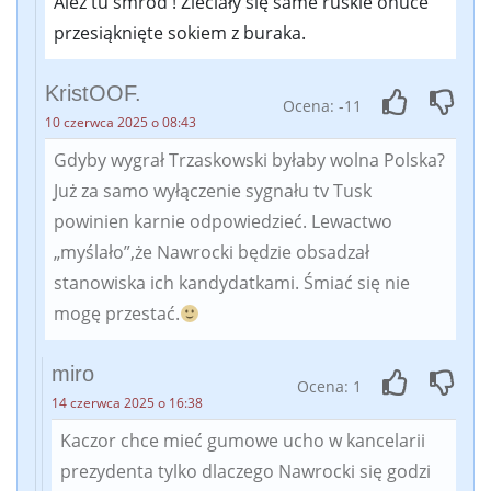
Ależ tu smród ! Zleciały się same ruskie onuce
przesiąknięte sokiem z buraka.
KristOOF.
Ocena: -11
10 czerwca 2025 o 08:43
Gdyby wygrał Trzaskowski byłaby wolna Polska?
Już za samo wyłączenie sygnału tv Tusk
powinien karnie odpowiedzieć. Lewactwo
„myślało”,że Nawrocki będzie obsadzał
stanowiska ich kandydatkami. Śmiać się nie
mogę przestać.
miro
Ocena: 1
14 czerwca 2025 o 16:38
Kaczor chce mieć gumowe ucho w kancelarii
prezydenta tylko dlaczego Nawrocki się godzi