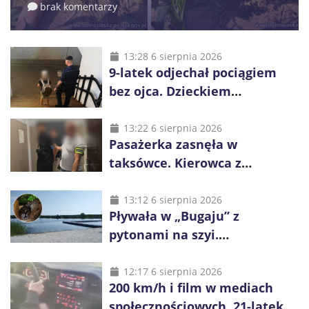
brak komentarzy
13:28 6 sierpnia 2026
9-latek odjechał pociągiem
bez ojca. Dzieckiem
zaopiekowali się pasażerowie
i kierownik składu
13:22 6 sierpnia 2026
Pasażerka zasnęła w
taksówce. Kierowca z
Kazachstanu miał wywieźć ją
na obrzeża Wrocławia
13:12 6 sierpnia 2026
Pływała w „Bugaju” z
pytonami na szyi.
Interweniowała policja
12:17 6 sierpnia 2026
200 km/h i film w mediach
społecznościowych. 21-latek