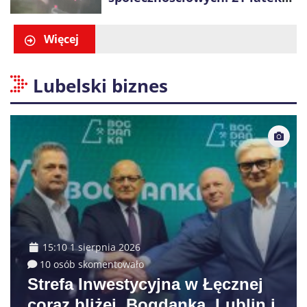
dostał 6 tys. zł mandatów
Więcej
Lubelski biznes
15:10 1 sierpnia 2026
10 osób skomentowało
Strefa Inwestycyjna w Łęcznej
coraz bliżej. Bogdanka, Lublin i