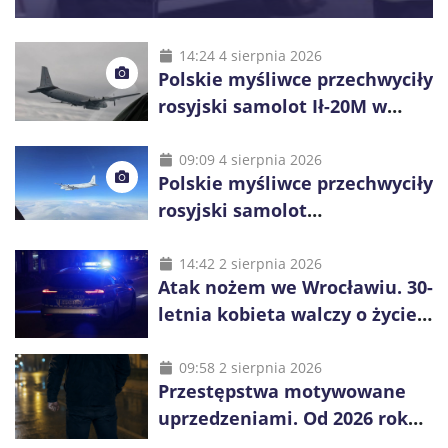
14:24 4 sierpnia 2026
Polskie myśliwce przechwyciły
rosyjski samolot Ił-20M w
pobliżu Koszalina
09:09 4 sierpnia 2026
Polskie myśliwce przechwyciły
rosyjski samolot
rozpoznawczy nad Bałtykiem
14:42 2 sierpnia 2026
Atak nożem we Wrocławiu. 30-
letnia kobieta walczy o życie,
zatrzymano 18-letniego
obywatela Ukrainy
09:58 2 sierpnia 2026
Przestępstwa motywowane
uprzedzeniami. Od 2026 roku
obowiązują nowe zasady