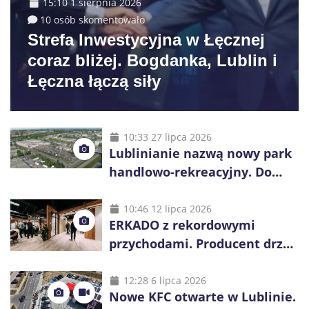
15:10 1 sierpnia 2026
10 osób skomentowało
Strefa Inwestycyjna w Łęcznej
coraz bliżej. Bogdanka, Lublin i
Łęczna łączą siły
10:33 27 lipca 2026
Lublinianie nazwą nowy park
handlowo-rekreacyjny. Do
wygrania 10 tys. zł
10:46 12 lipca 2026
ERKADO z rekordowymi
przychodami. Producent drzwi
świętuje 50-lecie i przyspiesza
inwestycje
12:28 6 lipca 2026
Nowe KFC otwarte w Lublinie.