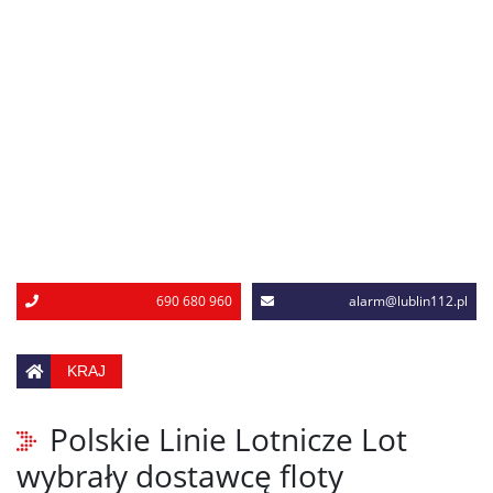
690 680 960
alarm@lublin112.pl
KRAJ
Polskie Linie Lotnicze Lot
wybrały dostawcę floty