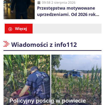
obywatela Ukrainy
09:58 2 sierpnia 2026
Przestępstwa motywowane
uprzedzeniami. Od 2026 roku
obowiązują nowe zasady
liczenia danych
Więcej
Wiadomości z info112
Policyjny pościg w powiecie