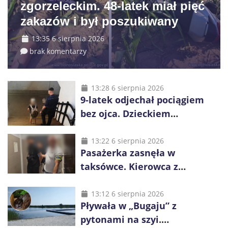
zgorzeleckim. 48-latek miał pięć
zakazów i był poszukiwany
13:35 6 sierpnia 2026
brak komentarzy
13:28 6 sierpnia 2026
9-latek odjechał pociągiem
bez ojca. Dzieckiem
zaopiekowali się pasażerowie
i kierownik składu
13:22 6 sierpnia 2026
Pasażerka zasnęła w
taksówce. Kierowca z
Kazachstanu miał wywieźć ją
na obrzeża Wrocławia
13:12 6 sierpnia 2026
Pływała w „Bugaju” z
pytonami na szyi.