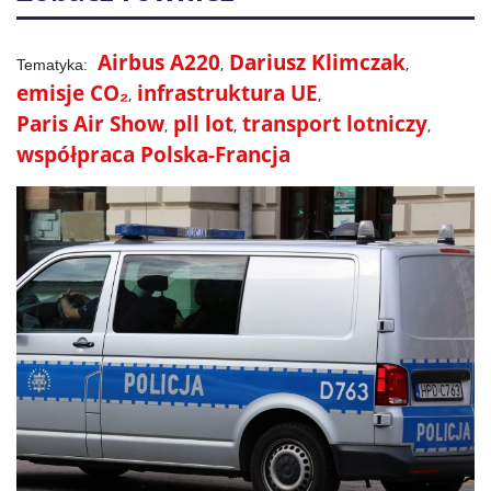
Airbus A220
Dariusz Klimczak
emisje CO₂
infrastruktura UE
Paris Air Show
pll lot
transport lotniczy
współpraca Polska-Francja