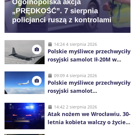
Ogólnopolska akcja
„PRĘDKOŚĆ”. 7 sierpnia
policjanci ruszą z kontrolami
14:24 4 sierpnia 2026
Polskie myśliwce przechwyciły
rosyjski samolot Ił-20M w
pobliżu Koszalina
09:09 4 sierpnia 2026
Polskie myśliwce przechwyciły
rosyjski samolot
rozpoznawczy nad Bałtykiem
14:42 2 sierpnia 2026
Atak nożem we Wrocławiu. 30-
letnia kobieta walczy o życie,
zatrzymano 18-letniego