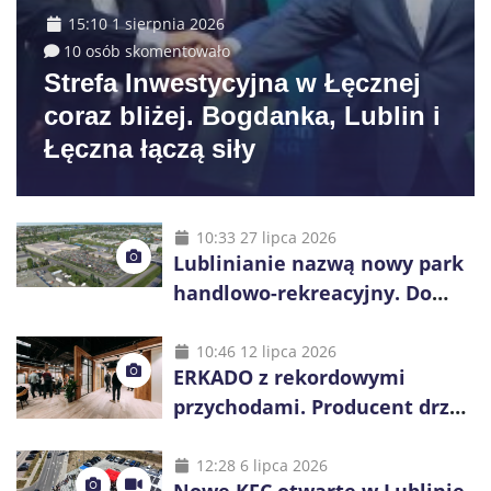
15:10 1 sierpnia 2026
10 osób skomentowało
Strefa Inwestycyjna w Łęcznej
coraz bliżej. Bogdanka, Lublin i
Łęczna łączą siły
10:33 27 lipca 2026
Lublinianie nazwą nowy park
handlowo-rekreacyjny. Do
wygrania 10 tys. zł
10:46 12 lipca 2026
ERKADO z rekordowymi
przychodami. Producent drzwi
świętuje 50-lecie i przyspiesza
inwestycje
12:28 6 lipca 2026