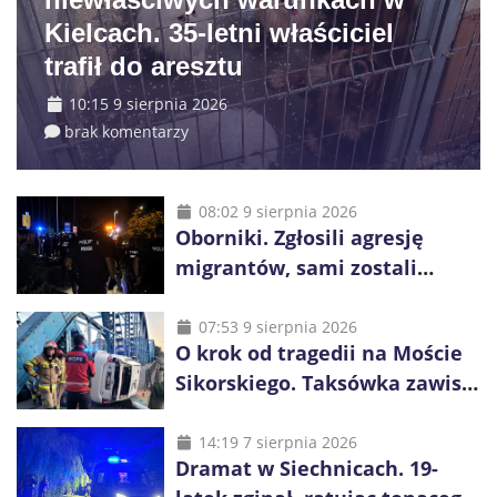
Kielcach. 35-letni właściciel
trafił do aresztu
10:15 9 sierpnia 2026
brak komentarzy
08:02 9 sierpnia 2026
Oborniki. Zgłosili agresję
migrantów, sami zostali
zatrzymani. Policja ujawniła
proceder
07:53 9 sierpnia 2026
O krok od tragedii na Moście
Sikorskiego. Taksówka zawisła
kilka metrów nad Odrą
14:19 7 sierpnia 2026
Dramat w Siechnicach. 19-