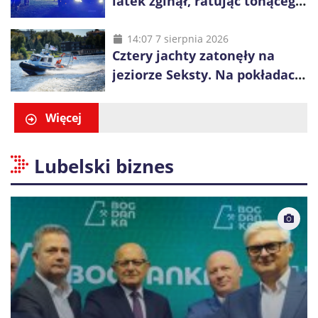
latek zginął, ratując tonącego
14-latka
14:07 7 sierpnia 2026
Cztery jachty zatonęły na
jeziorze Seksty. Na pokładach
było 37 osób, w tym 29
małoletnich
Więcej
Lubelski biznes