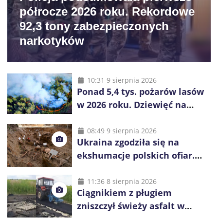
półrocze 2026 roku. Rekordowe
92,3 tony zabezpieczonych
narkotyków
10:31 9 sierpnia 2026
Ponad 5,4 tys. pożarów lasów
w 2026 roku. Dziewięć na
dziesięć powoduje człowiek
08:49 9 sierpnia 2026
Ukraina zgodziła się na
ekshumacje polskich ofiar.
Prace obejmą Hutę Pieniacką
i Ugły
11:36 8 sierpnia 2026
Ciągnikiem z pługiem
zniszczył świeży asfalt w