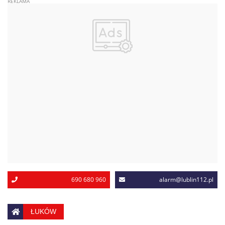
690 680 960
alarm@lublin112.pl
ŁUKÓW