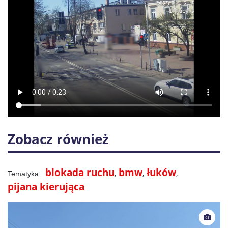
Zobacz również
blokada ruchu
bmw
łuków
pijana kierująca