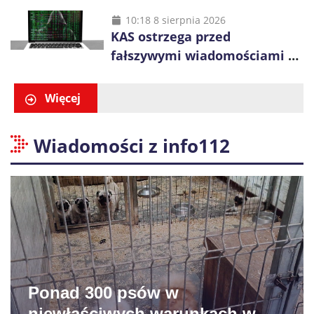
Gliwicach. Policja zatrzymała
60-latka
10:18 8 sierpnia 2026
KAS ostrzega przed
fałszywymi wiadomościami o
zwrocie podatku. Oszuści dają
48 godzin
Więcej
Wiadomości z info112
Ponad 300 psów w
niewłaściwych warunkach w