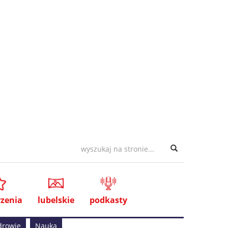
zenia
lubelskie
podkasty
drowie
Nauka