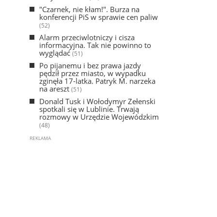
"Czarnek, nie kłam!". Burza na
konferencji PiS w sprawie cen paliw
(52)
Alarm przeciwlotniczy i cisza
informacyjna. Tak nie powinno to
wyglądać
(51)
Po pijanemu i bez prawa jazdy
pędził przez miasto, w wypadku
zginęła 17-latka. Patryk M. narzeka
na areszt
(51)
Donald Tusk i Wołodymyr Zełenski
spotkali się w Lublinie. Trwają
rozmowy w Urzędzie Wojewódzkim
(48)