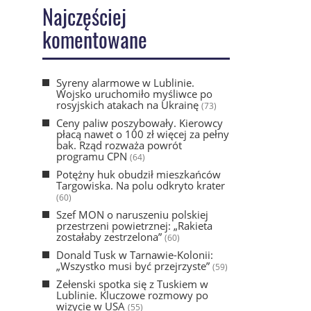
Najczęściej
komentowane
Syreny alarmowe w Lublinie.
Wojsko uruchomiło myśliwce po
rosyjskich atakach na Ukrainę
(73)
Ceny paliw poszybowały. Kierowcy
płacą nawet o 100 zł więcej za pełny
bak. Rząd rozważa powrót
programu CPN
(64)
Potężny huk obudził mieszkańców
Targowiska. Na polu odkryto krater
(60)
Szef MON o naruszeniu polskiej
przestrzeni powietrznej: „Rakieta
zostałaby zestrzelona”
(60)
Donald Tusk w Tarnawie-Kolonii:
„Wszystko musi być przejrzyste”
(59)
Zełenski spotka się z Tuskiem w
Lublinie. Kluczowe rozmowy po
wizycie w USA
(55)