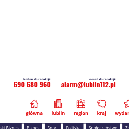
690 680 960
alarm@lublin112.pl
główna
lublin
region
kraj
wydar
ski Biznes
Biznes
Sport
Polityka
Społeczeństwo
Z