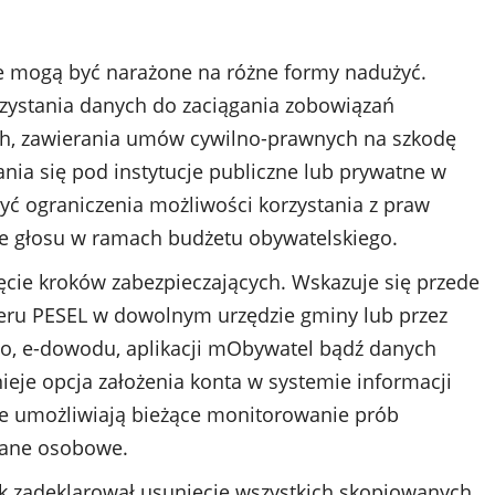
e mogą być narażone na różne formy nadużyć.
zystania danych do zaciągania zobowiązań
h, zawierania umów cywilno-prawnych na szkodę
ania się pod instytucje publiczne lub prywatne w
yć ograniczenia możliwości korzystania z praw
ie głosu w ramach budżetu obywatelskiego.
ie kroków zabezpieczających. Wskazuje się przede
eru PESEL w dowolnym urzędzie gminy lub przez
go, e-dowodu, aplikacji mObywatel bądź danych
ieje opcja założenia konta w systemie informacji
re umożliwiają bieżące monitorowanie prób
dane osobowe.
ik zadeklarował usunięcie wszystkich skopiowanych