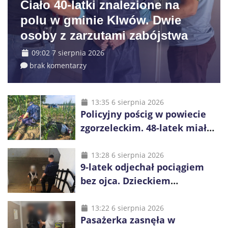
Ciało 40-latki znalezione na
polu w gminie Klwów. Dwie
osoby z zarzutami zabójstwa
09:02 7 sierpnia 2026
brak komentarzy
13:35 6 sierpnia 2026
Policyjny pościg w powiecie
zgorzeleckim. 48-latek miał
pięć zakazów i był
poszukiwany
13:28 6 sierpnia 2026
9-latek odjechał pociągiem
bez ojca. Dzieckiem
zaopiekowali się pasażerowie
i kierownik składu
13:22 6 sierpnia 2026
Pasażerka zasnęła w