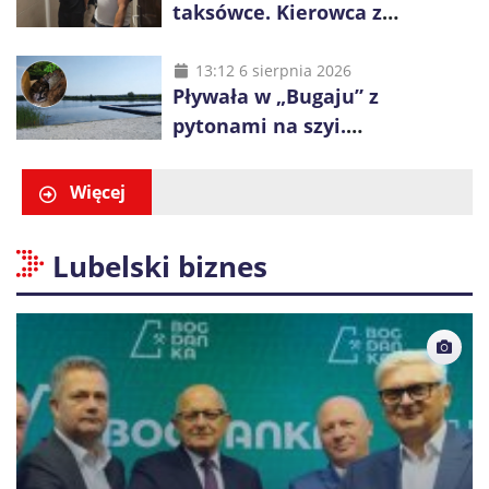
taksówce. Kierowca z
Kazachstanu miał wywieźć ją
na obrzeża Wrocławia
13:12 6 sierpnia 2026
Pływała w „Bugaju” z
pytonami na szyi.
Interweniowała policja
Więcej
Lubelski biznes