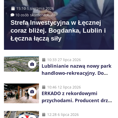
15:10 1 sierpnia 2026
10 osób skomentowało
Strefa Inwestycyjna w Łęcznej
coraz bliżej. Bogdanka, Lublin i
Łęczna łączą siły
10:33 27 lipca 2026
Lublinianie nazwą nowy park
handlowo-rekreacyjny. Do
wygrania 10 tys. zł
10:46 12 lipca 2026
ERKADO z rekordowymi
przychodami. Producent drzwi
świętuje 50-lecie i przyspiesza
inwestycje
12:28 6 lipca 2026