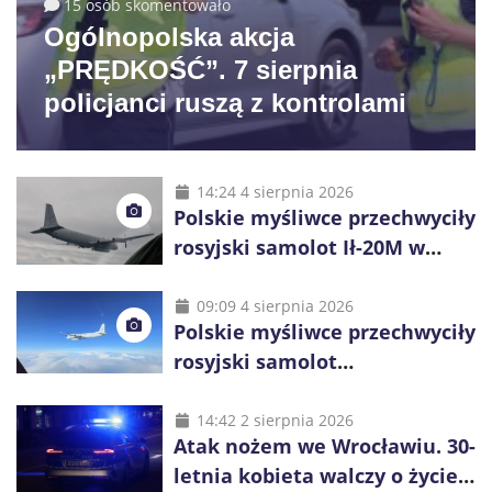
15 osób skomentowało
Ogólnopolska akcja
„PRĘDKOŚĆ”. 7 sierpnia
policjanci ruszą z kontrolami
14:24 4 sierpnia 2026
Polskie myśliwce przechwyciły
rosyjski samolot Ił-20M w
pobliżu Koszalina
09:09 4 sierpnia 2026
Polskie myśliwce przechwyciły
rosyjski samolot
rozpoznawczy nad Bałtykiem
14:42 2 sierpnia 2026
Atak nożem we Wrocławiu. 30-
letnia kobieta walczy o życie,