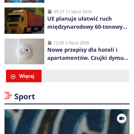
mogą tracić pieniądze przez
vouchery
09:27 11 lipca 2026
UE planuje ułatwić ruch
międzynarodowy 60-tonowych
ciężarówek. Kolej obawia się
konkurencji
12:05 5 lipca 2026
Nowe przepisy dla hoteli i
apartamentów. Czujki dymu
są już obowiązkowe
Więcej
Sport