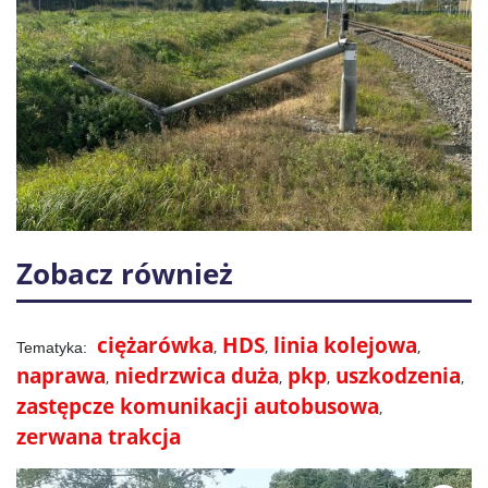
Zobacz również
ciężarówka
HDS
linia kolejowa
naprawa
niedrzwica duża
pkp
uszkodzenia
zastępcze komunikacji autobusowa
zerwana trakcja