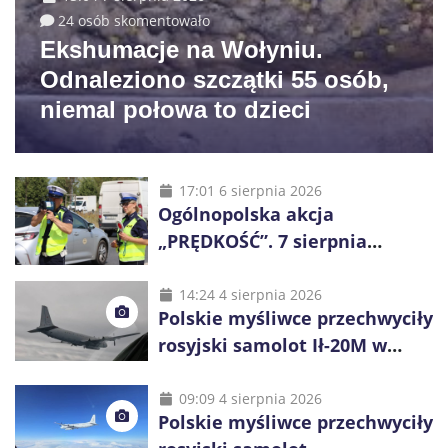
24 osób skomentowało
Ekshumacje na Wołyniu.
Odnaleziono szczątki 55 osób,
niemal połowa to dzieci
17:01 6 sierpnia 2026
Ogólnopolska akcja
„PRĘDKOŚĆ”. 7 sierpnia
policjanci ruszą z kontrolami
14:24 4 sierpnia 2026
Polskie myśliwce przechwyciły
rosyjski samolot Ił-20M w
pobliżu Koszalina
09:09 4 sierpnia 2026
Polskie myśliwce przechwyciły