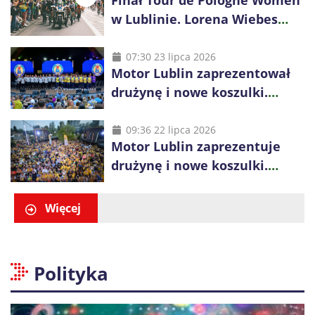
Finał Tour de Pologne Women
w Lublinie. Lorena Wiebes
broni prowadzenia
07:30 23 lipca 2026
Motor Lublin zaprezentował
drużynę i nowe koszulki.
Mariusz Misiura poprowadzi
zespół w sezonie 2026/27
09:36 22 lipca 2026
Motor Lublin zaprezentuje
drużynę i nowe koszulki.
Spotkanie z kibicami w
Ogrodzie Saskim
Więcej
Polityka