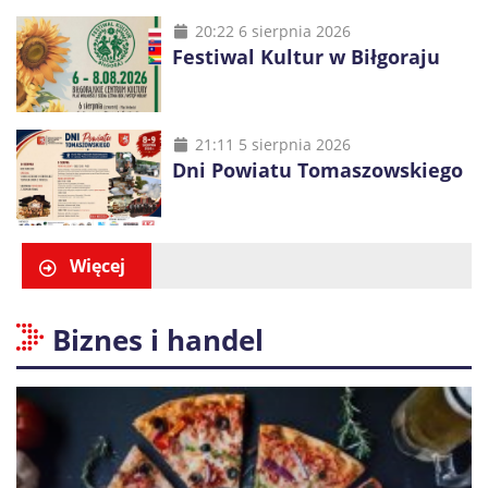
20:22 6 sierpnia 2026
Festiwal Kultur w Biłgoraju
21:11 5 sierpnia 2026
Dni Powiatu Tomaszowskiego
Więcej
Biznes i handel