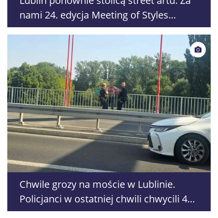
Lublin ponownie stolicą street artu. Za
nami 24. edycja Meeting of Styles
Poland
Chwile grozy na moście w Lublinie.
Policjanci w ostatniej chwili chwycili 42-
latka