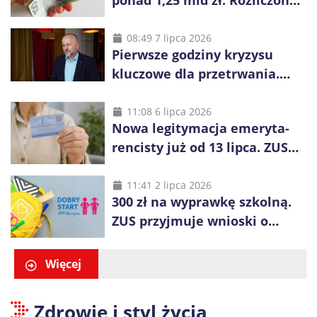
ponad 1,25 mld zł. Rozliczono
niemal wszystkie wnioski
08:49 7 lipca 2026
Pierwsze godziny kryzysu
kluczowe dla przetrwania.
Służby nie dotrą do
wszystkich od razu
11:08 6 lipca 2026
Nowa legitymacja emeryta-
rencisty już od 13 lipca. ZUS
pokazuje, co się zmieni
11:41 2 lipca 2026
300 zł na wyprawkę szkolną.
ZUS przyjmuje wnioski o
świadczenie „Dobry Start”
Więcej
Zdrowie i styl życia