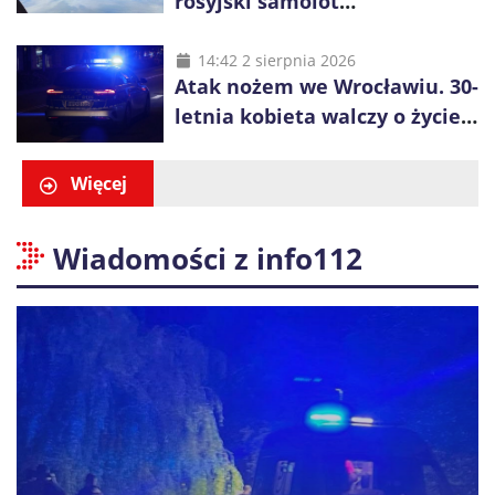
rosyjski samolot
rozpoznawczy nad Bałtykiem
14:42 2 sierpnia 2026
Atak nożem we Wrocławiu. 30-
letnia kobieta walczy o życie,
zatrzymano 18-letniego
obywatela Ukrainy
Więcej
Wiadomości z info112