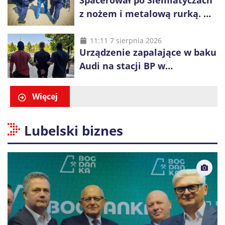
Spacerował po Siemiatyczach
z nożem i metalową rurką. W
plecaku miał skradziony
alkohol i perfumy
11:11 7 sierpnia 2026
Urządzenie zapalające w baku
Audi na stacji BP w
Swarzędzu. Zatrzymano
właściciela auta
Więcej
Lubelski biznes