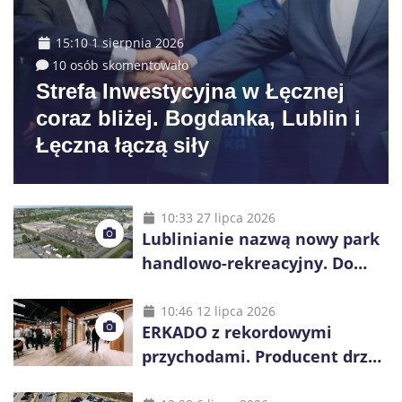
15:10 1 sierpnia 2026
10 osób skomentowało
Strefa Inwestycyjna w Łęcznej
coraz bliżej. Bogdanka, Lublin i
Łęczna łączą siły
10:33 27 lipca 2026
Lublinianie nazwą nowy park
handlowo-rekreacyjny. Do
wygrania 10 tys. zł
10:46 12 lipca 2026
ERKADO z rekordowymi
przychodami. Producent drzwi
świętuje 50-lecie i przyspiesza