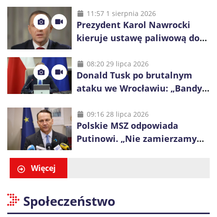
powietrznej: „Rakieta
zostałaby zestrzelona”
11:57 1 sierpnia 2026
Prezydent Karol Nawrocki
kieruje ustawę paliwową do
Trybunału Konstytucyjnego.
Ostrzega przed podwyżkami
08:20 29 lipca 2026
Donald Tusk po brutalnym
ataku we Wrocławiu: „Bandyci
nie mogą dyktować zasad na
polskich ulicach”
09:16 28 lipca 2026
Polskie MSZ odpowiada
Putinowi. „Nie zamierzamy
wysuwać roszczeń wobec
Ukrainy”
Więcej
Społeczeństwo