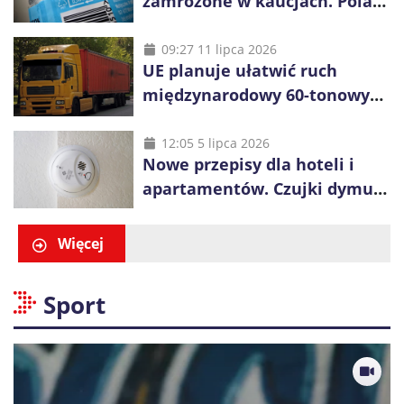
zamrożone w kaucjach. Polacy
mogą tracić pieniądze przez
vouchery
09:27 11 lipca 2026
UE planuje ułatwić ruch
międzynarodowy 60-tonowych
ciężarówek. Kolej obawia się
konkurencji
12:05 5 lipca 2026
Nowe przepisy dla hoteli i
apartamentów. Czujki dymu
są już obowiązkowe
Więcej
Sport