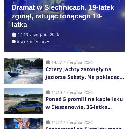
Dramat w Siechnicach. 19-latek
zginął, ratując tonącego 14-
latka
14:19 7 sierpnia 2026
brak komentarzy
14:07 7 sierpnia 2026
Cztery jachty zatonęły na
jeziorze Seksty. Na pokładach
było 37 osób, w tym 29
małoletnich
11:40 7 sierpnia 2026
Ponad 5 promili na kąpielisku
w Cieszanowie. 36-latka
wcześniej została wyciągnięta
z wody
11:32 7 sierpnia 2026