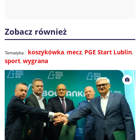
Zobacz również
koszykówka
mecz
PGE Start Lublin
sport
wygrana