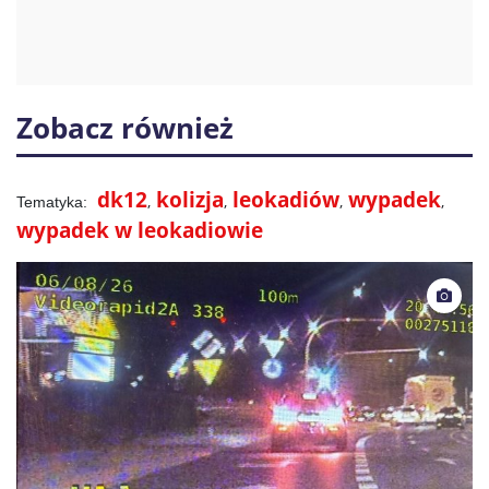
Zobacz również
dk12
kolizja
leokadiów
wypadek
wypadek w leokadiowie