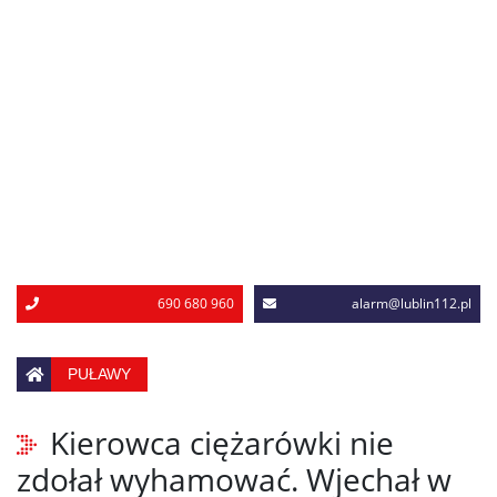
690 680 960
alarm@lublin112.pl
PUŁAWY
Kierowca ciężarówki nie
zdołał wyhamować. Wjechał w