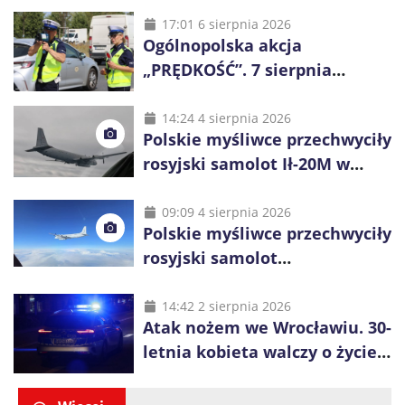
17:01 6 sierpnia 2026
Ogólnopolska akcja
„PRĘDKOŚĆ”. 7 sierpnia
policjanci ruszą z kontrolami
14:24 4 sierpnia 2026
Polskie myśliwce przechwyciły
rosyjski samolot Ił-20M w
pobliżu Koszalina
09:09 4 sierpnia 2026
Polskie myśliwce przechwyciły
rosyjski samolot
rozpoznawczy nad Bałtykiem
14:42 2 sierpnia 2026
Atak nożem we Wrocławiu. 30-
letnia kobieta walczy o życie,
zatrzymano 18-letniego
obywatela Ukrainy