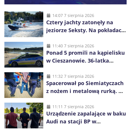
14:07 7 sierpnia 2026
Cztery jachty zatonęły na
jeziorze Seksty. Na pokładach
było 37 osób, w tym 29
małoletnich
11:40 7 sierpnia 2026
Ponad 5 promili na kąpielisku
w Cieszanowie. 36-latka
wcześniej została wyciągnięta
z wody
11:32 7 sierpnia 2026
Spacerował po Siemiatyczach
z nożem i metalową rurką. W
plecaku miał skradziony
alkohol i perfumy
11:11 7 sierpnia 2026
Urządzenie zapalające w baku
Audi na stacji BP w
Swarzędzu. Zatrzymano