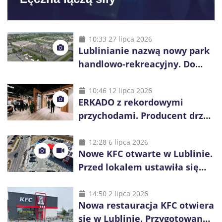
10:33 27 lipca 2026
Lublinianie nazwą nowy park
handlowo-rekreacyjny. Do
wygrania 10 tys. zł
10:46 12 lipca 2026
ERKADO z rekordowymi
przychodami. Producent drzwi
świętuje 50-lecie i przyspiesza
inwestycje
12:28 6 lipca 2026
Nowe KFC otwarte w Lublinie.
Przed lokalem ustawiła się
długa kolejka
14:50 2 lipca 2026
Nowa restauracja KFC otwiera
się w Lublinie. Przygotowano