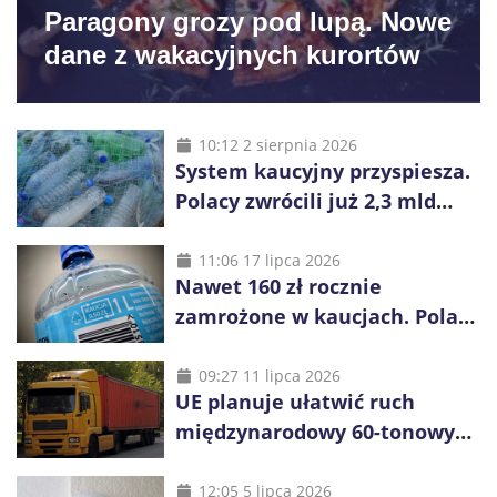
Paragony grozy pod lupą. Nowe
dane z wakacyjnych kurortów
10:12 2 sierpnia 2026
System kaucyjny przyspiesza.
Polacy zwrócili już 2,3 mld
opakowań
11:06 17 lipca 2026
Nawet 160 zł rocznie
zamrożone w kaucjach. Polacy
mogą tracić pieniądze przez
vouchery
09:27 11 lipca 2026
UE planuje ułatwić ruch
międzynarodowy 60-tonowych
ciężarówek. Kolej obawia się
konkurencji
12:05 5 lipca 2026