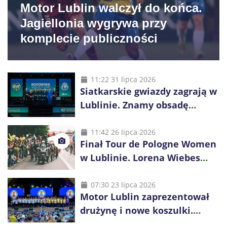
Motor Lublin walczył do końca.
Jagiellonia wygrywa przy
komplecie publiczności
11:22 31 lipca 2026
Siatkarskie gwiazdy zagrają w
Lublinie. Znamy obsadę
Bogdanka Volley Cup 2026
11:42 26 lipca 2026
Finał Tour de Pologne Women
w Lublinie. Lorena Wiebes
broni prowadzenia
07:30 23 lipca 2026
Motor Lublin zaprezentował
drużynę i nowe koszulki.
Mariusz Misiura poprowadzi