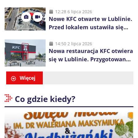
świętuje 50-lecie i przyspiesza
inwestycje
12:28 6 lipca 2026
Nowe KFC otwarte w Lublinie.
Przed lokalem ustawiła się
długa kolejka
14:50 2 lipca 2026
Nowa restauracja KFC otwiera
się w Lublinie. Przygotowano
promocje dla pierwszych gości
Więcej
Co gdzie kiedy?