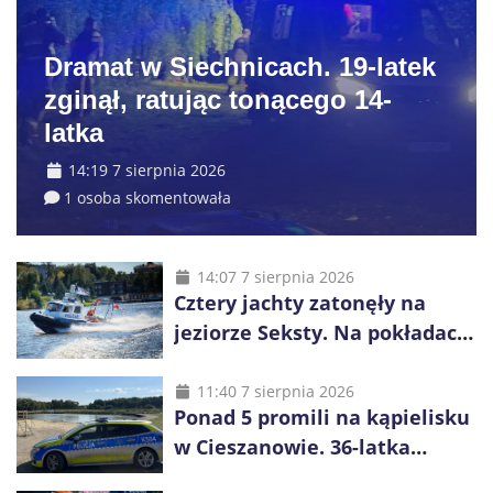
Dramat w Siechnicach. 19-latek
zginął, ratując tonącego 14-
latka
14:19 7 sierpnia 2026
1 osoba skomentowała
14:07 7 sierpnia 2026
Cztery jachty zatonęły na
jeziorze Seksty. Na pokładach
było 37 osób, w tym 29
małoletnich
11:40 7 sierpnia 2026
Ponad 5 promili na kąpielisku
w Cieszanowie. 36-latka
wcześniej została wyciągnięta