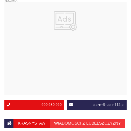
690 680 960
alarm@lublin112.pl
KRASNYSTAW
WIADOMOŚCI Z LUBELSZCZYZNY