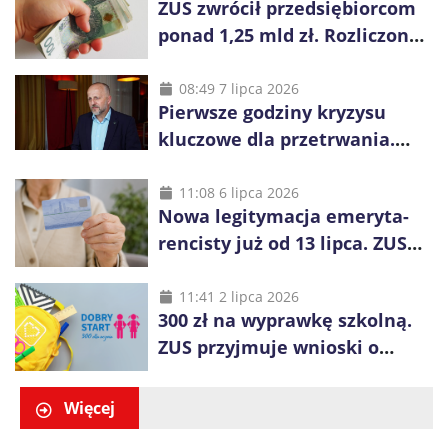
ZUS zwrócił przedsiębiorcom
ponad 1,25 mld zł. Rozliczono
niemal wszystkie wnioski
08:49 7 lipca 2026
Pierwsze godziny kryzysu
kluczowe dla przetrwania.
Służby nie dotrą do
wszystkich od razu
11:08 6 lipca 2026
Nowa legitymacja emeryta-
rencisty już od 13 lipca. ZUS
pokazuje, co się zmieni
11:41 2 lipca 2026
300 zł na wyprawkę szkolną.
ZUS przyjmuje wnioski o
świadczenie „Dobry Start”
Więcej