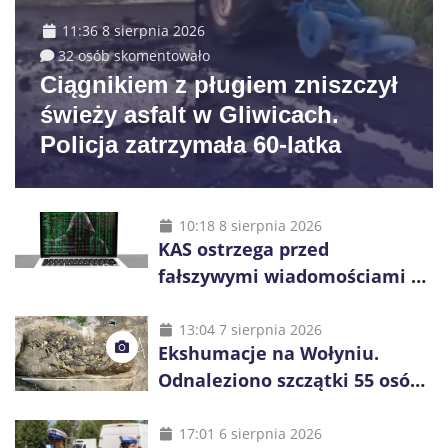
11:36 8 sierpnia 2026
32 osób skomentowało
Ciągnikiem z pługiem zniszczył
świeży asfalt w Gliwicach.
Policja zatrzymała 60-latka
10:18 8 sierpnia 2026
KAS ostrzega przed
fałszywymi wiadomościami o
zwrocie podatku. Oszuści dają
48 godzin
13:04 7 sierpnia 2026
Ekshumacje na Wołyniu.
Odnaleziono szczątki 55 osób,
niemal połowa to dzieci
17:01 6 sierpnia 2026