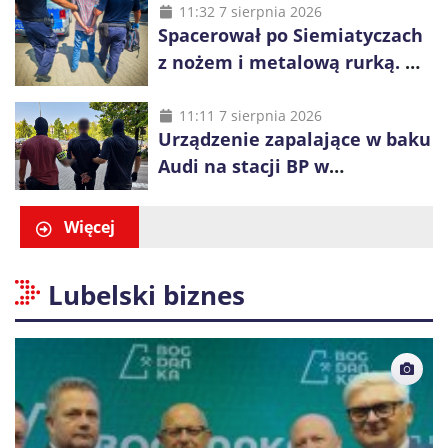
z wody
11:32 7 sierpnia 2026
Spacerował po Siemiatyczach
z nożem i metalową rurką. W
plecaku miał skradziony
alkohol i perfumy
11:11 7 sierpnia 2026
Urządzenie zapalające w baku
Audi na stacji BP w
Swarzędzu. Zatrzymano
właściciela auta
Więcej
Lubelski biznes