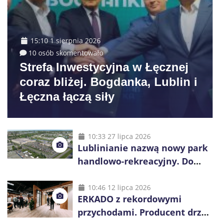
15:10 1 sierpnia 2026
10 osób skomentowało
Strefa Inwestycyjna w Łęcznej
coraz bliżej. Bogdanka, Lublin i
Łęczna łączą siły
10:33 27 lipca 2026
Lublinianie nazwą nowy park
handlowo-rekreacyjny. Do
wygrania 10 tys. zł
10:46 12 lipca 2026
ERKADO z rekordowymi
przychodami. Producent drzwi