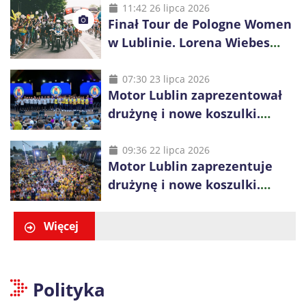
11:42 26 lipca 2026
Finał Tour de Pologne Women
w Lublinie. Lorena Wiebes
broni prowadzenia
07:30 23 lipca 2026
Motor Lublin zaprezentował
drużynę i nowe koszulki.
Mariusz Misiura poprowadzi
zespół w sezonie 2026/27
09:36 22 lipca 2026
Motor Lublin zaprezentuje
drużynę i nowe koszulki.
Spotkanie z kibicami w
Ogrodzie Saskim
Więcej
Polityka