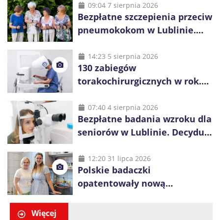
09:04 7 sierpnia 2026
Bezpłatne szczepienia przeciw
pneumokokom w Lublinie.
Seniorzy mogą skorzystać z
programu
14:23 5 sierpnia 2026
130 zabiegów
torakochirurgicznych w rok.
Lubelski szpital przyciąga
pacjentów z kraju i zagranicy
07:40 4 sierpnia 2026
Bezpłatne badania wzroku dla
seniorów w Lublinie. Decyduje
kolejność zgłoszeń
12:20 31 lipca 2026
Polskie badaczki
opatentowały nową
cząsteczkę. Może pomóc w
leczeniu raka piersi
Więcej