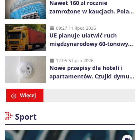
Nawet 160 zł rocznie
zamrożone w kaucjach. Polacy
mogą tracić pieniądze przez
vouchery
09:27 11 lipca 2026
UE planuje ułatwić ruch
międzynarodowy 60-tonowych
ciężarówek. Kolej obawia się
konkurencji
12:05 5 lipca 2026
Nowe przepisy dla hoteli i
apartamentów. Czujki dymu
są już obowiązkowe
Więcej
Sport