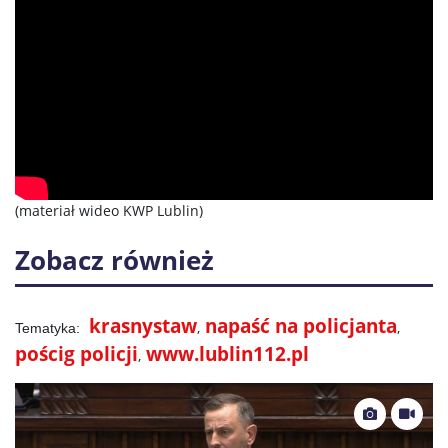
(materiał wideo KWP Lublin)
Zobacz również
krasnystaw
napaść na policjanta
pościg policji
www.lublin112.pl