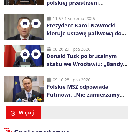
polskiej przestrzeni
powietrznej: „Rakieta
zostałaby zestrzelona”
11:57 1 sierpnia 2026
Prezydent Karol Nawrocki
kieruje ustawę paliwową do
Trybunału Konstytucyjnego.
Ostrzega przed podwyżkami
08:20 29 lipca 2026
Donald Tusk po brutalnym
ataku we Wrocławiu: „Bandyci
nie mogą dyktować zasad na
polskich ulicach”
09:16 28 lipca 2026
Polskie MSZ odpowiada
Putinowi. „Nie zamierzamy
wysuwać roszczeń wobec
Ukrainy”
Więcej