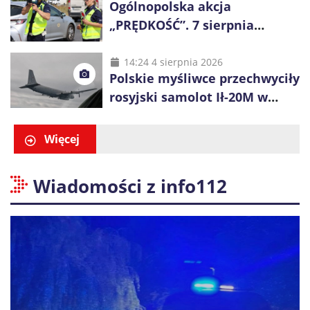
Ogólnopolska akcja
„PRĘDKOŚĆ”. 7 sierpnia
policjanci ruszą z kontrolami
14:24 4 sierpnia 2026
Polskie myśliwce przechwyciły
rosyjski samolot Ił-20M w
pobliżu Koszalina
Więcej
Wiadomości z info112