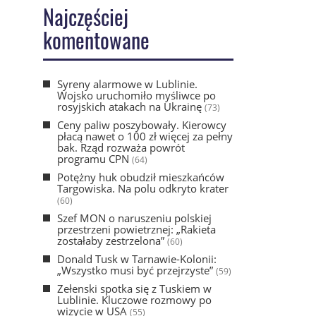
Najczęściej
komentowane
Syreny alarmowe w Lublinie.
Wojsko uruchomiło myśliwce po
rosyjskich atakach na Ukrainę
(73)
Ceny paliw poszybowały. Kierowcy
płacą nawet o 100 zł więcej za pełny
bak. Rząd rozważa powrót
programu CPN
(64)
Potężny huk obudził mieszkańców
Targowiska. Na polu odkryto krater
(60)
Szef MON o naruszeniu polskiej
przestrzeni powietrznej: „Rakieta
zostałaby zestrzelona”
(60)
Donald Tusk w Tarnawie-Kolonii:
„Wszystko musi być przejrzyste”
(59)
Zełenski spotka się z Tuskiem w
Lublinie. Kluczowe rozmowy po
wizycie w USA
(55)