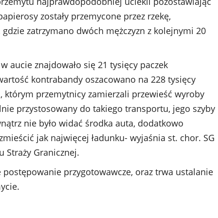
 przemytu najprawdopodobniej uciekli pozostawiając
papierosy zostały przemycone przez rzekę,
, gdzie zatrzymano dwóch mężczyzn z kolejnymi 20
w aucie znajdowało się 21 tysięcy paczek
wartość kontrabandy oszacowano na 228 tysięcy
, którym przemytnicy zamierzali przewieść wyroby
alnie przystosowany do takiego transportu, jego szyby
ewnątrz nie było widać środka auta, dodatkowo
zmieścić jak najwięcej ładunku- wyjaśnia st. chor. SG
 Straży Granicznej.
 postępowanie przygotowawcze, oraz trwa ustalanie
ycie.