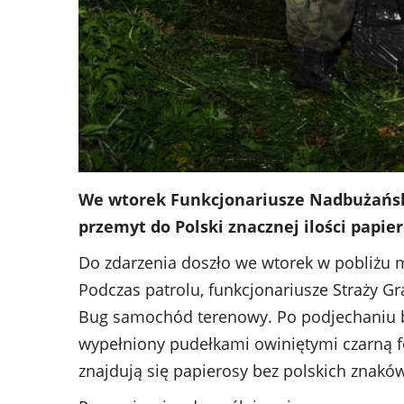
We wtorek Funkcjonariusze Nadbużański
przemyt do Polski znacznej ilości papie
Do zdarzenia doszło we wtorek w pobliżu 
Podczas patrolu, funkcjonariusze Straży Gra
Bug samochód terenowy. Po podjechaniu bliż
wypełniony pudełkami owiniętymi czarną fol
znajdują się papierosy bez polskich znaków