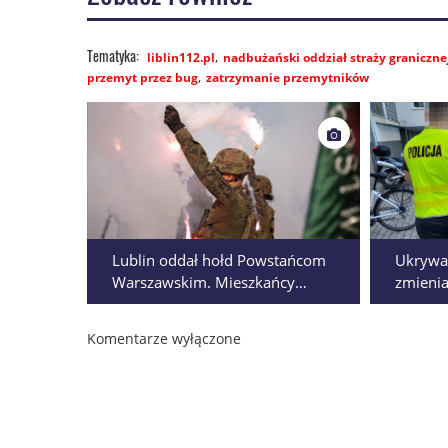
liblin112.pl
nadbużański oddział straży graniczne
przemyt przez bug
zatrzymanie przemytników
Lublin oddał hołd Powstańcom
Ukrywał
Warszawskim. Mieszkańcy
zmienia
wspólnie uczcili bohaterów
latek 
1944 roku
domu
Komentarze wyłączone