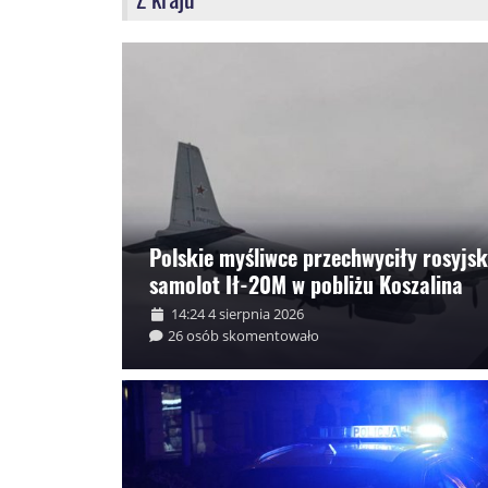
Polskie myśliwce przechwyciły rosyjsk
samolot Ił-20M w pobliżu Koszalina
14:24 4 sierpnia 2026
26 osób skomentowało