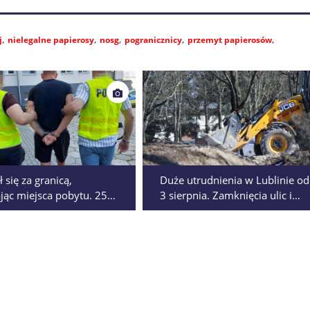
j
nielegalne papierosy
nosg
pogranicznicy
przemyt papierosów
 się za granicą,
Duże utrudnienia w Lublinie od
jąc miejsca pobytu. 25-
3 sierpnia. Zamknięcia ulic i
zatrzymany w rodzinnym
objazdy komunikacji miejskiej