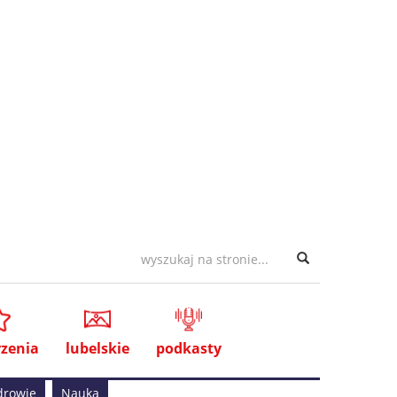
zenia
lubelskie
podkasty
drowie
Nauka