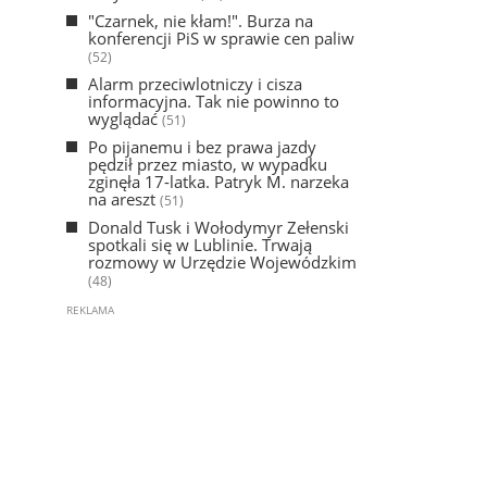
"Czarnek, nie kłam!". Burza na
konferencji PiS w sprawie cen paliw
(52)
Alarm przeciwlotniczy i cisza
informacyjna. Tak nie powinno to
wyglądać
(51)
Po pijanemu i bez prawa jazdy
pędził przez miasto, w wypadku
zginęła 17-latka. Patryk M. narzeka
na areszt
(51)
Donald Tusk i Wołodymyr Zełenski
spotkali się w Lublinie. Trwają
rozmowy w Urzędzie Wojewódzkim
(48)