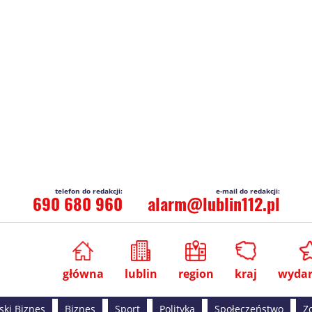
690 680 960
alarm@lublin112.pl
główna
lublin
region
kraj
wydar
ski Biznes
Biznes
Sport
Polityka
Społeczeństwo
Z