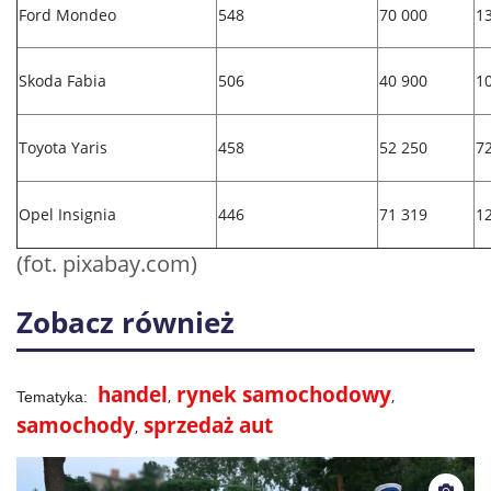
Ford Mondeo
548
70 000
1
Skoda Fabia
506
40 900
1
Toyota Yaris
458
52 250
7
Opel Insignia
446
71 319
1
(fot. pixabay.com)
Zobacz również
handel
rynek samochodowy
samochody
sprzedaż aut