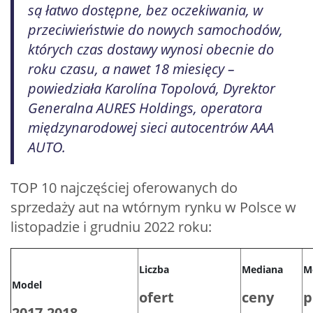
są łatwo dostępne, bez oczekiwania, w
przeciwieństwie do nowych samochodów,
których czas dostawy wynosi obecnie do
roku czasu, a nawet 18 miesięcy –
powiedziała Karolína Topolová, Dyrektor
Generalna AURES Holdings, operatora
międzynarodowej sieci autocentrów AAA
AUTO.
TOP 10 najczęściej oferowanych do
sprzedaży aut na wtórnym rynku w Polsce w
listopadzie i grudniu 2022 roku:
Liczba
Mediana
M
Model
ofert
ceny
p
2017-2018