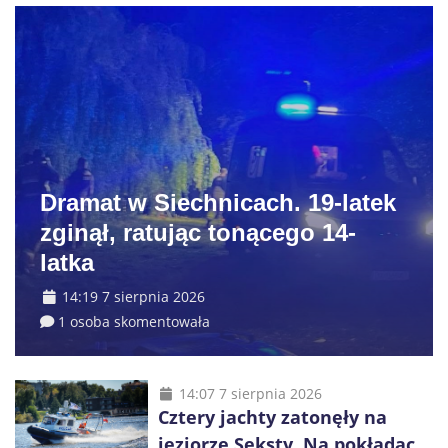
Dramat w Siechnicach. 19-latek
zginął, ratując tonącego 14-
latka
14:19 7 sierpnia 2026
1 osoba skomentowała
14:07 7 sierpnia 2026
Cztery jachty zatonęły na
jeziorze Seksty. Na pokładach