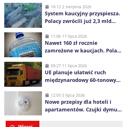
10:12 2 sierpnia 2026
System kaucyjny przyspiesza.
Polacy zwrócili już 2,3 mld
opakowań
11:06 17 lipca 2026
Nawet 160 zł rocznie
zamrożone w kaucjach. Polacy
mogą tracić pieniądze przez
vouchery
09:27 11 lipca 2026
UE planuje ułatwić ruch
międzynarodowy 60-tonowych
ciężarówek. Kolej obawia się
konkurencji
12:05 5 lipca 2026
Nowe przepisy dla hoteli i
apartamentów. Czujki dymu
są już obowiązkowe
Więcej