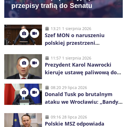
przepisy trafią do Senatu
13:21 1 sierpnia 2026
Szef MON o naruszeniu
polskiej przestrzeni
powietrznej: „Rakieta
zostałaby zestrzelona”
11:57 1 sierpnia 2026
Prezydent Karol Nawrocki
kieruje ustawę paliwową do
Trybunału Konstytucyjnego.
Ostrzega przed podwyżkami
08:20 29 lipca 2026
Donald Tusk po brutalnym
ataku we Wrocławiu: „Bandyci
nie mogą dyktować zasad na
polskich ulicach”
09:16 28 lipca 2026
Polskie MSZ odpowiada