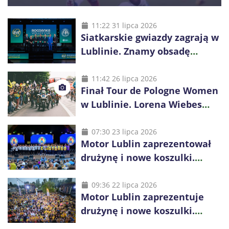
11:22 31 lipca 2026
Siatkarskie gwiazdy zagrają w
Lublinie. Znamy obsadę
Bogdanka Volley Cup 2026
11:42 26 lipca 2026
Finał Tour de Pologne Women
w Lublinie. Lorena Wiebes
broni prowadzenia
07:30 23 lipca 2026
Motor Lublin zaprezentował
drużynę i nowe koszulki.
Mariusz Misiura poprowadzi
zespół w sezonie 2026/27
09:36 22 lipca 2026
Motor Lublin zaprezentuje
drużynę i nowe koszulki.
Spotkanie z kibicami w