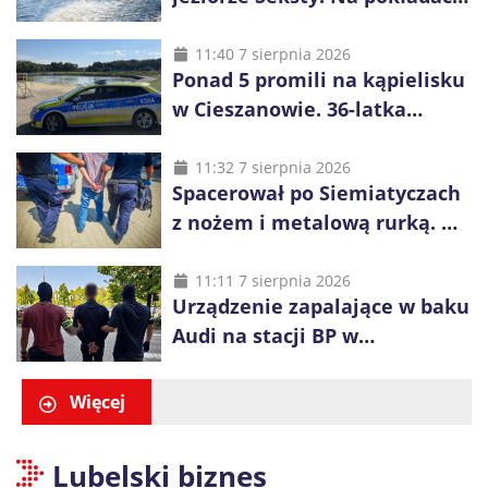
było 37 osób, w tym 29
małoletnich
11:40 7 sierpnia 2026
Ponad 5 promili na kąpielisku
w Cieszanowie. 36-latka
wcześniej została wyciągnięta
z wody
11:32 7 sierpnia 2026
Spacerował po Siemiatyczach
z nożem i metalową rurką. W
plecaku miał skradziony
alkohol i perfumy
11:11 7 sierpnia 2026
Urządzenie zapalające w baku
Audi na stacji BP w
Swarzędzu. Zatrzymano
właściciela auta
Więcej
Lubelski biznes