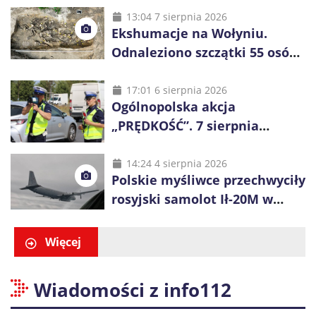
48 godzin
13:04 7 sierpnia 2026
Ekshumacje na Wołyniu.
Odnaleziono szczątki 55 osób,
niemal połowa to dzieci
17:01 6 sierpnia 2026
Ogólnopolska akcja
„PRĘDKOŚĆ”. 7 sierpnia
policjanci ruszą z kontrolami
14:24 4 sierpnia 2026
Polskie myśliwce przechwyciły
rosyjski samolot Ił-20M w
pobliżu Koszalina
Więcej
Wiadomości z info112