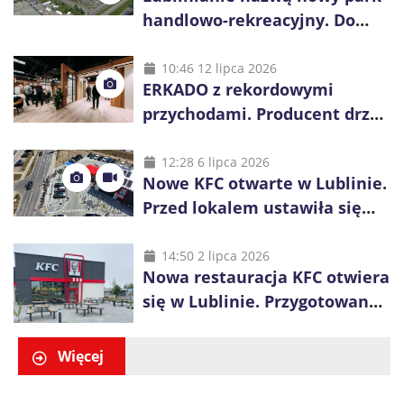
handlowo-rekreacyjny. Do
wygrania 10 tys. zł
10:46 12 lipca 2026
ERKADO z rekordowymi
przychodami. Producent drzwi
świętuje 50-lecie i przyspiesza
inwestycje
12:28 6 lipca 2026
Nowe KFC otwarte w Lublinie.
Przed lokalem ustawiła się
długa kolejka
14:50 2 lipca 2026
Nowa restauracja KFC otwiera
się w Lublinie. Przygotowano
promocje dla pierwszych gości
Więcej