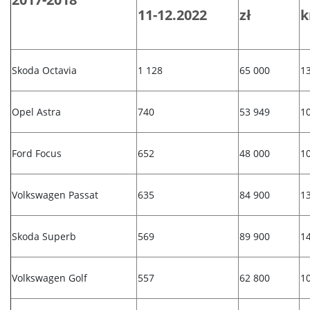
11-12.2022
zł
Skoda Octavia
1 128
65 000
1
Opel Astra
740
53 949
1
Ford Focus
652
48 000
1
Volkswagen Passat
635
84 900
1
Skoda Superb
569
89 900
1
Volkswagen Golf
557
62 800
1